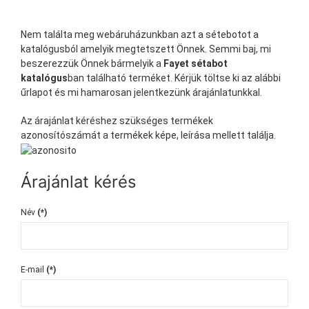
Nem találta meg webáruházunkban azt a sétebotot a
katalógusból amelyik megtetszett Önnek. Semmi baj, mi
beszerezzük Önnek bármelyik a
Fayet sétabot
katalógus
ban található terméket. Kérjük töltse ki az alábbi
űrlapot és mi hamarosan jelentkezünk árajánlatunkkal.
Az árajánlat kéréshez szükséges termékek
azonosítószámát a termékek képe, leírása mellett találja.
Árajánlat kérés
Név
(*)
E-mail
(*)