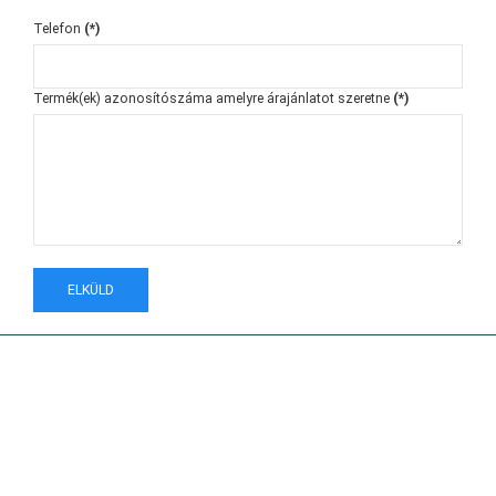
Telefon
(*)
Termék(ek) azonosítószáma amelyre árajánlatot szeretne
(*)
ELKÜLD
GALLWITZ KFT. - SÉTABOT SZAKÜZLET
Üzlet: 1052 BUDAPEST, RÉGI POSTA U. 7-9.
Telefon:
+36 30 2975 000