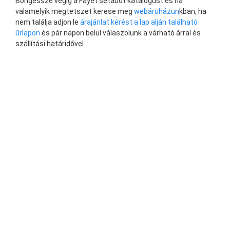
Böngéssze végig a Fayet sétabot katalógust és ha
valamelyik megtetszet kerese meg
webáruházun
kban, ha
nem találja adjon le
árajánlat kérést a lap alján található
űrlapon
és pár napon belül válaszolunk a várható árral és
szállítási határidővel.