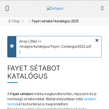
Főlap
Fayet sétabot katalógus 2025
×
Array ( [file] =>
/images/katalogus/Fayet_Catalogue2022.pdf
info
)
FAYET SÉTABOT
KATALÓGUS
A
Fayet sétabot
márka megkerülhetetlen, népszerű és jó
minőségű sétabotokkal. Webáruházunkban több
sétabot
termék
ét közvetlenül is megrendelheti.