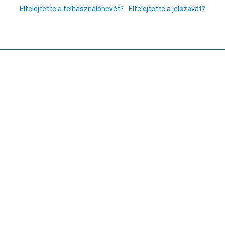
Elfelejtette a felhasználónevét?
Elfelejtette a jelszavát?
GALLWITZ KFT. - SÉTABOT SZAKÜZLET
Üzlet: 1052 BUDAPEST, RÉGI POSTA U. 7-9.
Telefon:
+36 30 2975 000
E-mail:
gallwitz@gallwitz.hu
Nyitvatartás:
Gallwitz Pipa és Sétabot Szaküzlet
H-P 13.00-18.00, Sz 11.00-14.00
Gallwitz Trafik
H-Sz 07.00-22.00, V 09.00-21.00