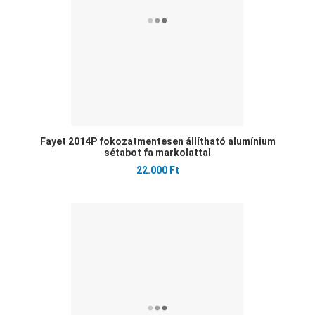
Fayet 2014P fokozatmentesen állítható alumínium
sétabot fa markolattal
22.000 Ft
Ked
Öss
Gyo