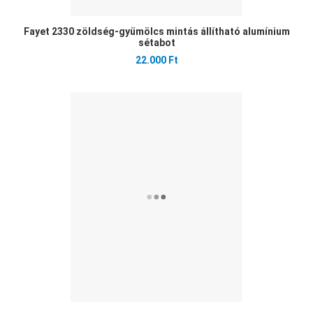
Fayet 2330 zöldség-gyümölcs mintás állítható alumínium
sétabot
22.000 Ft
Ked
Öss
Gyo