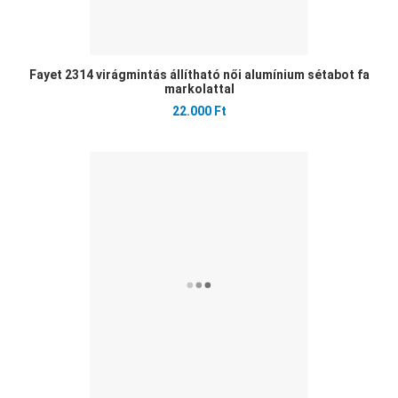
Fayet 2314 virágmintás állítható női alumínium sétabot fa
markolattal
22.000 Ft
Ked
Öss
Gyo