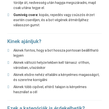
törölje át, nedvesség után hagyja megszáradni, majd
csak utána tegye el.
Gumivég csere:
kopás, repedés vagy csúszós érzet
esetén cseréljen, és a bot végének átmérőjéhez
válasszon gumit.
Kinek ajánljuk?
Akinek fontos, hogy a bot hossza pontosan beállítható
legyen
Akinek változó helyzetekben kell támasz: otthon,
városban, utazáskor
Akinek elsőre nehéz eltalálni a kényelmes magasságot,
és szeretne korrigálni
Akinek több cipővel, eltérő talajon is kényelmes
használat a cél
Ezek a kategóriák is érdekelhetik?