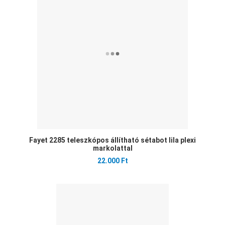
Öss
Gyo
Fayet 2285 teleszkópos állítható sétabot lila plexi
markolattal
22.000 Ft
Ked
Öss