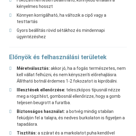
Fokozatmentesen beállítható, könnyebb eltalálni a
kényelmes hosszt
Könnyen korrigálható, ha változik a cipő vagy a
testtartás
Gyors beállítás rövid sétákhoz és mindennapi
ügyintézéshez
Előnyök és felhasználási területek
Méretválasztás:
akkor jó, ha a fogás természetes, nem
kell vállat felhúzni, és nem kényszeríti előrehajlásra.
Állítható botnál érdemes 1-2 fokozatot is kipróbálni.
Illesztések ellenőrzése:
teleszkópos típusnál nézze
meg a rögzítést, gombosnál ellenőrizze, hogy a gomb
teljesen beugrott a furatba.
Biztonságos használat:
a botvég mindig stabilan
feküdjön fel a talajra, és nedves burkolaton is figyeljen a
tapadásra.
Tisztítás:
a szárat és a markolatot puha kendővel