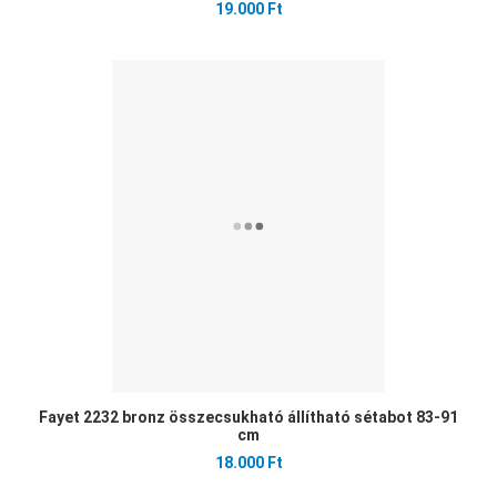
19.000 Ft
Ked
Öss
Gyo
Fayet 2232 bronz összecsukható állítható sétabot 83-91
cm
18.000 Ft