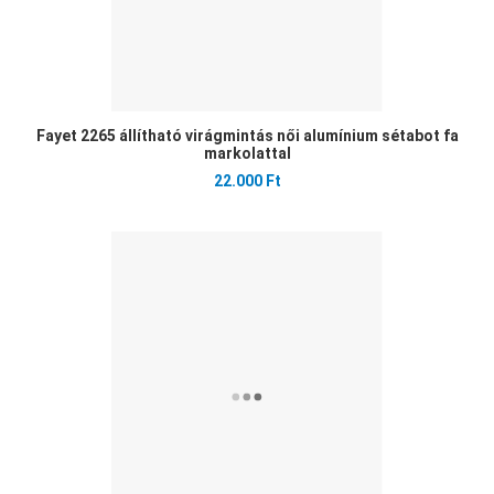
Fayet 2265 állítható virágmintás női alumínium sétabot fa
markolattal
22.000 Ft
Ked
Öss
Gyo