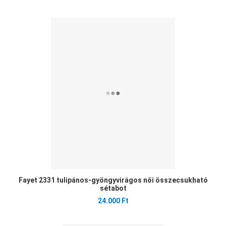
Ked
Öss
Gyo
Fayet 2331 tulipános-gyöngyvirágos női összecsukható
sétabot
24.000 Ft