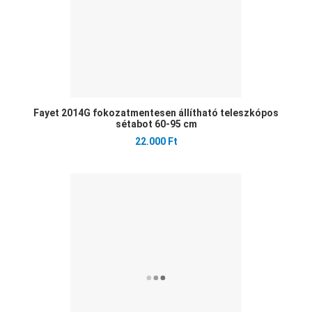
Fayet 2014G fokozatmentesen állítható teleszkópos
sétabot 60-95 cm
22.000 Ft
Ked
Öss
Gyo