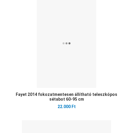
Ked
Öss
Gyo
Fayet 2014 fokozatmentesen állítható teleszkópos
sétabot 60-95 cm
22.000 Ft
Ked