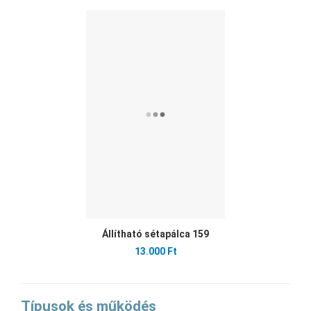
Ked
Öss
Gyo
Állítható sétapálca 159
13.000 Ft
Típusok és működés