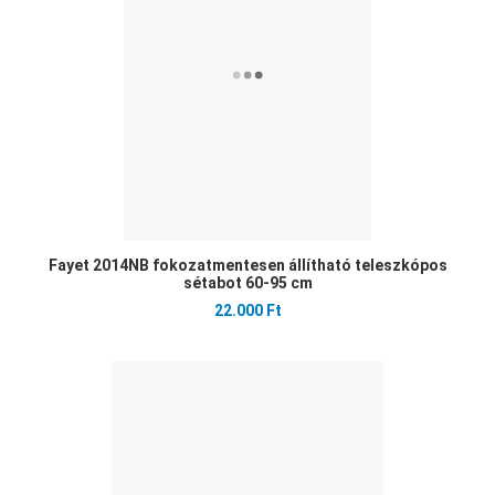
Gyo
Fayet 2014NB fokozatmentesen állítható teleszkópos
sétabot 60-95 cm
22.000 Ft
Ked
Öss
Gyo