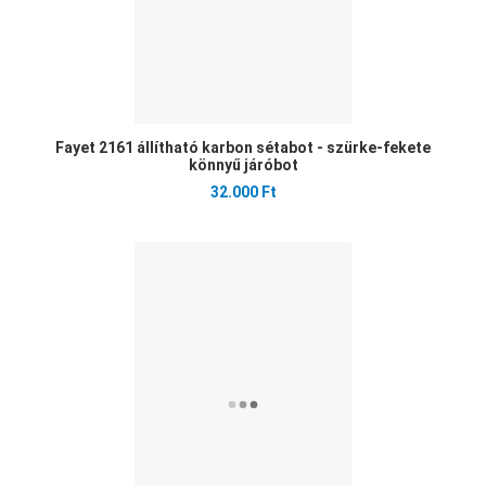
Fayet 2161 állítható karbon sétabot - szürke-fekete
könnyű járóbot
32.000 Ft
Ked
Öss
Gyo