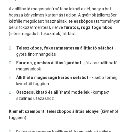
Az állítható magasságú sétabotoknál a cél, hogy a bot
hossza kényelmes kartartást adjon. A gyártók jellemzően
kétféle megoldást használnak:
teleszkópos
(tartományon
belül fokozatmentes), illetve
furatos, rögzítőgombos
(előre megadott fokozatok) állítást.
Teleszkópos, fokozatmentesen állítható sétabot
-
gyors finomhangolás
Furatos, gombos állítású járóbot
- jól visszaállítható
magasságok
Állítható magasságú karbon sétabot
- kisebb tömeg
kiviteltől függően
Összecsukható és állítható modellek
- kompakt
szállítás utazáshoz
Kiemelt szempont: teleszkópos állítás előnyei
(kiviteltől
függően):