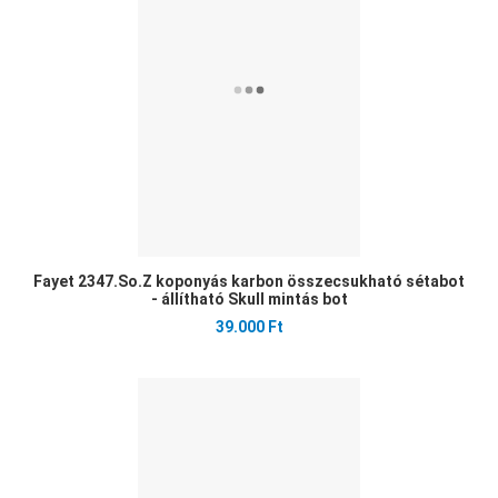
Gyo
Fayet 2347.So.Z koponyás karbon összecsukható sétabot
- állítható Skull mintás bot
39.000 Ft
Ked
Öss
Gyo