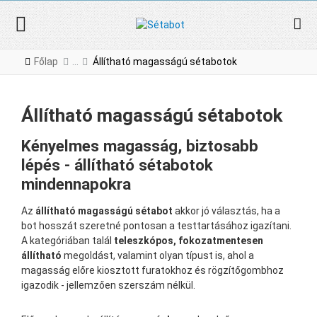
Főlap
Állítható magasságú sétabotok
Állítható magasságú sétabotok
Kényelmes magasság, biztosabb
lépés - állítható sétabotok
mindennapokra
Az
állítható magasságú sétabot
akkor jó választás, ha a
bot hosszát szeretné pontosan a testtartásához igazítani.
A kategóriában talál
teleszkópos, fokozatmentesen
állítható
megoldást, valamint olyan típust is, ahol a
magasság előre kiosztott furatokhoz és rögzítőgombhoz
igazodik - jellemzően szerszám nélkül.