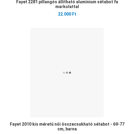
Fayet 2281 pillangós állítható alumínium sétabot fa
markolattal
22.000 Ft
Ked
Öss
Gyo
Fayet 2010 kis méretű női összecsukható sétabot - 69-77
cm, barna