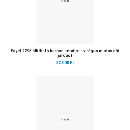
Fayet 2295 állítható karbon sétabot - virágos mintás női
járóbot
32.000 Ft
Ked
Öss
Gyo