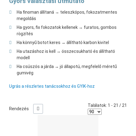
Gyors választási útmutató
Ha finoman állítaná → teleszkópos, fokozatmentes
megoldás
Ha gyors, fix fokozatok kellenek → furatos, gombos
rögzítés
Ha könnyű botot keres → állítható karbon kivitel
Ha utazáshoz is kell → összecsukható és állítható
modell
Ha csúszós a járda → jó állapotú, megfelelő méretű
gumivég
Ugrás a részletes tanácsokhoz és GYIK-hoz
Találatok: 1 - 21 / 21
-/+
Rendezés
Ked
Öss