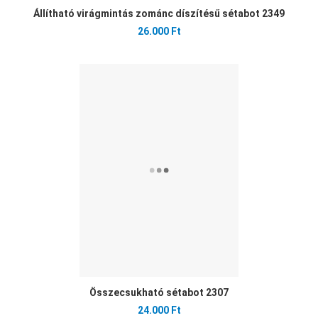
Állítható virágmintás zománc díszítésű sétabot 2349
26.000 Ft
Ked
Öss
Gyo
Összecsukható sétabot 2307
24.000 Ft