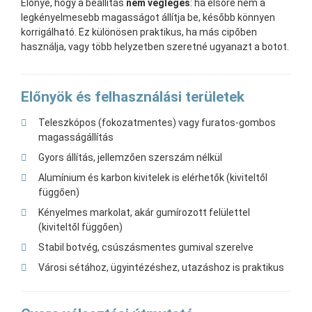
Előnye, hogy a beállítás
nem végleges
: ha elsőre nem a
legkényelmesebb magasságot állítja be, később könnyen
korrigálható. Ez különösen praktikus, ha más cipőben
használja, vagy több helyzetben szeretné ugyanazt a botot.
Előnyök és felhasználási területek
Teleszkópos (fokozatmentes) vagy furatos-gombos
magasságállítás
Gyors állítás, jellemzően szerszám nélkül
Alumínium és karbon kivitelek is elérhetők (kiviteltől
függően)
Kényelmes markolat, akár gumírozott felülettel
(kiviteltől függően)
Stabil botvég, csúszásmentes gumival szerelve
Városi sétához, ügyintézéshez, utazáshoz is praktikus