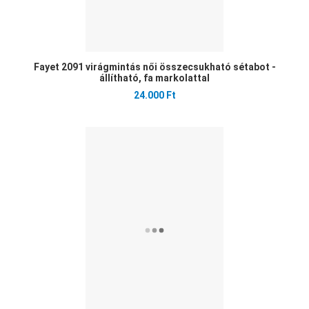
Fayet 2091 virágmintás női összecsukható sétabot -
állítható, fa markolattal
24.000 Ft
Ked
Öss
Gyo