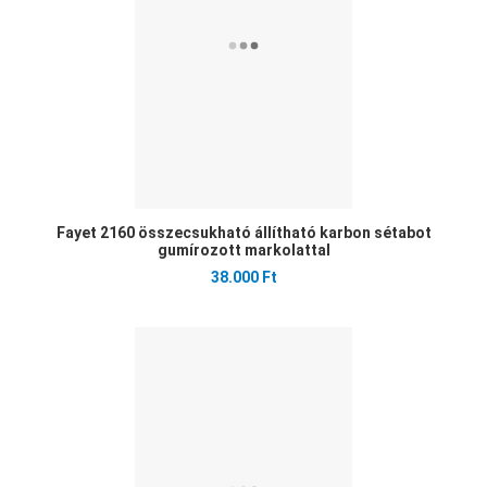
Fayet 2160 összecsukható állítható karbon sétabot
gumírozott markolattal
38.000 Ft
Ked
Öss
Gyo