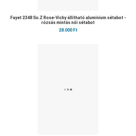
Fayet 2348 So.Z Rose-Vichy állítható alumínium sétabot -
rózsás mintás női sétabot
28.000 Ft
Ked
Öss
Gyo