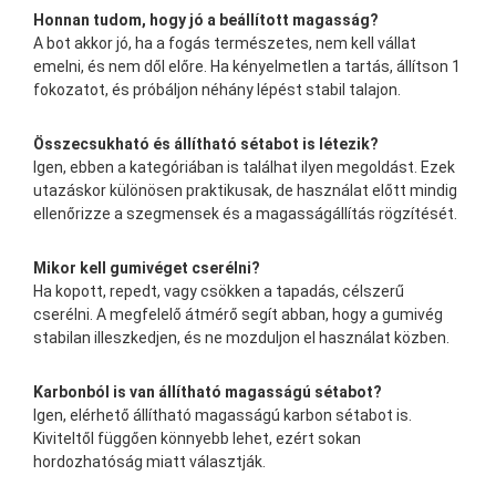
Honnan tudom, hogy jó a beállított magasság?
A bot akkor jó, ha a fogás természetes, nem kell vállat
emelni, és nem dől előre. Ha kényelmetlen a tartás, állítson 1
fokozatot, és próbáljon néhány lépést stabil talajon.
Összecsukható és állítható sétabot is létezik?
Igen, ebben a kategóriában is találhat ilyen megoldást. Ezek
utazáskor különösen praktikusak, de használat előtt mindig
ellenőrizze a szegmensek és a magasságállítás rögzítését.
Mikor kell gumivéget cserélni?
Ha kopott, repedt, vagy csökken a tapadás, célszerű
cserélni. A megfelelő átmérő segít abban, hogy a gumivég
stabilan illeszkedjen, és ne mozduljon el használat közben.
Karbonból is van állítható magasságú sétabot?
Igen, elérhető állítható magasságú karbon sétabot is.
Kiviteltől függően könnyebb lehet, ezért sokan
hordozhatóság miatt választják.