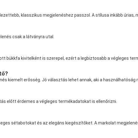
zettebb, klasszikus megjelenéshez passzol. A stílusa inkább úrias, m
lenés csak a látványra utal.
t bükkfa kivitelként is szerepel, ezért a legbiztosabb a végleges ter
ítő?
s kiemelt erősség. Jó választás lehet annak, aki a használhatóság mell
ítás előtt érdemes a végleges termékadatokat is ellenőrizni.
különleges sétabotokat és az elegáns kiegészítőket. A markolat megje