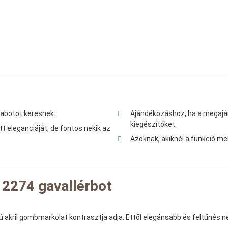
étabotot keresnek.
Ajándékozáshoz, ha a megaján
kiegészítőket.
tt eleganciáját, de fontos nekik az
Azoknak, akiknél a funkció me
 2274 gavallérbot
ú akril gombmarkolat kontrasztja adja. Ettől elegánsabb és feltűnés né