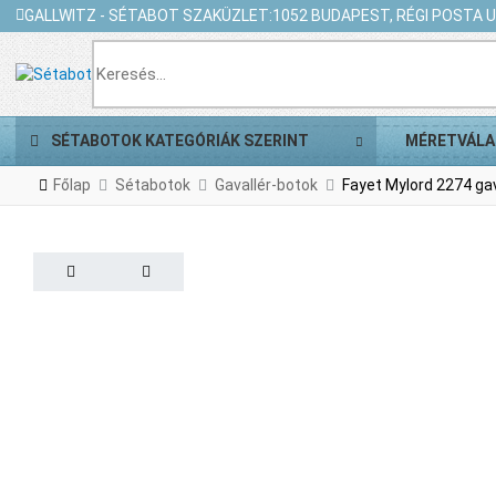
GALLWITZ - SÉTABOT SZAKÜZLET:
1052 BUDAPEST, RÉGI POSTA U.
SÉTABOTOK KATEGÓRIÁK SZERINT
MÉRETVÁLA
Főlap
Sétabotok
Gavallér-botok
Fayet Mylord 2274 gav
PREV
NEXT