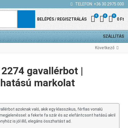
TELEFON:
+36 30 2975 000
0
0
0
Kedvenc termék
Összehasonl
Kosár
BELÉPÉS / REGISZTRÁLÁS
0 Ft
SZÁLLÍTÁS
Következő
 2274 gavallérbot |
 hatású markolat
llérbot azoknak való, akik egy klasszikus, férfias vonalú
gjelenéssel: a fekete fa szár és az elefántcsont hatású akril
höz is jól illő, elegáns összhatást ad.