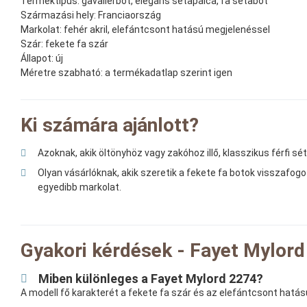
Terméktípus:
gavallérbot, elegáns sétapálca, fa sétabot
Származási hely:
Franciaország
Markolat:
fehér akril, elefántcsont hatású megjelenéssel
Szár:
fekete fa szár
Állapot:
új
Méretre szabható:
a termékadatlap szerint igen
Ki számára ajánlott?
Azoknak, akik öltönyhöz vagy zakóhoz illő, klasszikus férfi s
Olyan vásárlóknak, akik szeretik a fekete fa botok visszafogo
egyedibb markolat.
Gyakori kérdések - Fayet Mylord
Miben különleges a Fayet Mylord 2274?
A modell fő karakterét a fekete fa szár és az elefántcsont hatás