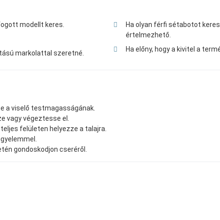
ogott modellt keres.
Ha olyan férfi sétabotot kere
értelmezhető.
Ha előny, hogy a kivitel a te
atású markolattal szeretné.
l-e a viselő testmagasságának.
e vagy végeztesse el.
eljes felületen helyezze a talajra.
figyelemmel.
setén gondoskodjon cseréről.