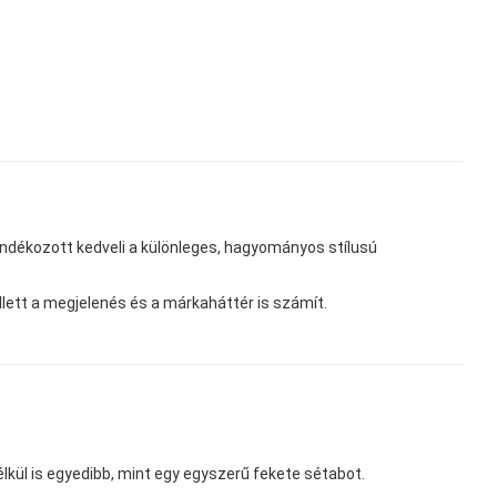
dékozott kedveli a különleges, hagyományos stílusú
llett a megjelenés és a márkaháttér is számít.
lkül is egyedibb, mint egy egyszerű fekete sétabot.