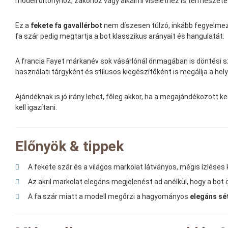
modell öltönyhöz, zakóhoz vagy alkalmi viselethez is természetes
Ez a
fekete fa gavallérbot
nem díszesen túlzó, inkább fegyelmezet
fa szár pedig megtartja a bot klasszikus arányait és hangulatát.
A francia Fayet márkanév sok vásárlónál önmagában is döntési s
használati tárgyként és stílusos kiegészítőként is megállja a hely
Ajándéknak is jó irány lehet, főleg akkor, ha a megajándékozott ked
kell igazítani.
Előnyök & tippek
A fekete szár és a világos markolat látványos, mégis ízléses
Az akril markolat elegáns megjelenést ad anélkül, hogy a bo
A fa szár miatt a modell megőrzi a hagyományos
elegáns sé