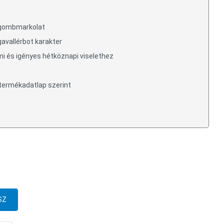
l gombmarkolat
gavallérbot karakter
lmi és igényes hétköznapi viselethez
 termékadatlap szerint