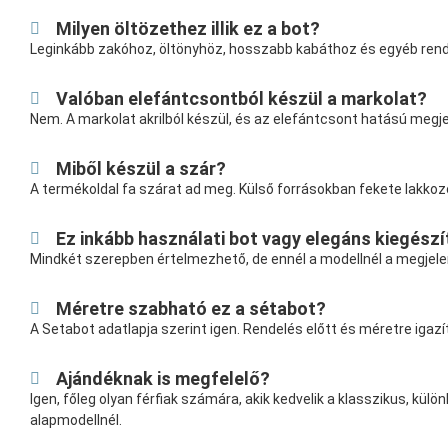
Milyen öltözethez illik ez a bot?
Leginkább zakóhoz, öltönyhöz, hosszabb kabáthoz és egyéb rende
Valóban elefántcsontból készül a markolat?
Nem. A markolat akrilból készül, és az elefántcsont hatású megje
Miből készül a szár?
A termékoldal fa szárat ad meg. Külső forrásokban fekete lakkozot
Ez inkább használati bot vagy elegáns kiegész
Mindkét szerepben értelmezhető, de ennél a modellnél a megjelené
Méretre szabható ez a sétabot?
A Setabot adatlapja szerint igen. Rendelés előtt és méretre igaz
Ajándéknak is megfelelő?
Igen, főleg olyan férfiak számára, akik kedvelik a klasszikus, 
alapmodellnél.