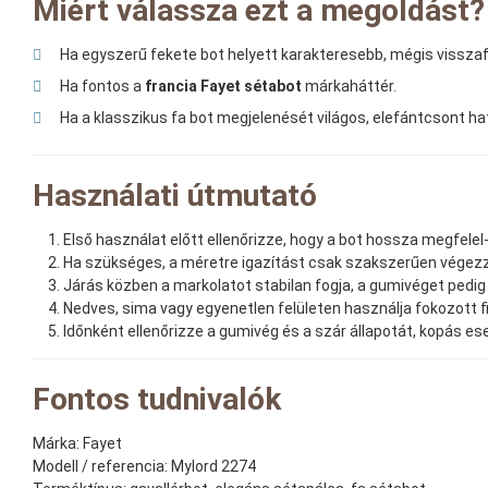
Miért válassza ezt a megoldást?
Ha egyszerű fekete bot helyett karakteresebb, mégis visszaf
Ha fontos a
francia Fayet sétabot
márkaháttér.
Ha a klasszikus fa bot megjelenését világos, elefántcsont h
Használati útmutató
Első használat előtt ellenőrizze, hogy a bot hossza megfele
Ha szükséges, a méretre igazítást csak szakszerűen végezz
Járás közben a markolatot stabilan fogja, a gumivéget pedig t
Nedves, sima vagy egyenetlen felületen használja fokozott 
Időnként ellenőrizze a gumivég és a szár állapotát, kopás e
Fontos tudnivalók
Márka:
Fayet
Modell / referencia:
Mylord 2274