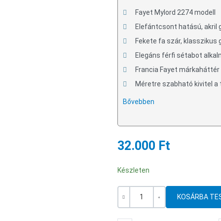
Fayet Mylord 2274 modell
Elefántcsont hatású, akri
Fekete fa szár, klasszikus 
Elegáns férfi sétabot alka
Francia Fayet márkaháttér
Méretre szabható kivitel a
Bővebben
32.000 Ft
Készleten
Mennyiség
-
+