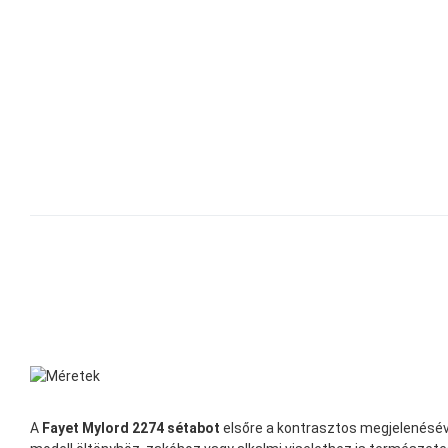
A
Fayet Mylord 2274 sétabot
elsőre a kontrasztos megjelenésével