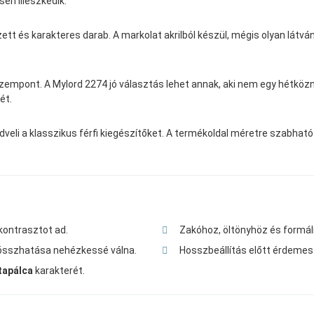
en illeszkedik.
t és karakteres darab. A markolat akrilból készül, mégis olyan látván
zempont. A Mylord 2274 jó választás lehet annak, aki nem egy hétköz
ét.
veli a klasszikus férfi kiegészítőket. A termékoldal méretre szabható ki
 kontrasztot ad.
Zakóhoz, öltönyhöz és formál
t összhatása nehézkessé válna.
Hosszbeállítás előtt érdemes
tapálca
karakterét.