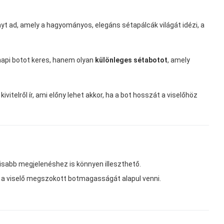
yt ad, amely a hagyományos, elegáns sétapálcák világát idézi, a
napi botot keres, hanem olyan
különleges sétabotot
, amely
vitelről ír, ami előny lehet akkor, ha a bot hosszát a viselőhöz
isabb megjelenéshez is könnyen illeszthető.
 a viselő megszokott botmagasságát alapul venni.