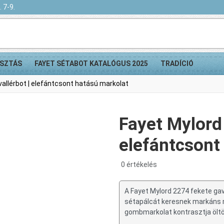
 7-9.
SZTÁS
FAYET SÉTABOT KATALÓGUS 2025
TRADÍCIÓ
allérbot | elefántcsont hatású markolat
Fayet Mylord
elefántcsont
0 értékelés
A Fayet Mylord 2274 fekete gava
sétapálcát keresnek markáns me
gombmarkolat kontrasztja öltöny