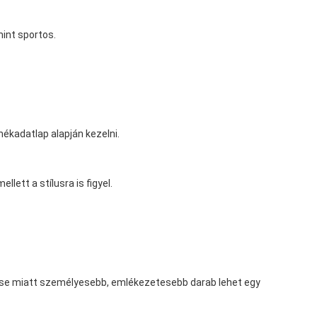
int sportos.
mékadatlap alapján kezelni.
ett a stílusra is figyel.
lenése miatt személyesebb, emlékezetesebb darab lehet egy