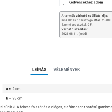
Kedvencekhez adom
A termék várható szállítási díja:
Kiszállítás futárszolgálattal : 2.500 F
Személyes átvétel: 0 Ft
Várható szállítás:
2026.08.11. (kedd)
LEÍRÁS
VÉLEMÉNYEK
a =
2 cm
b =
98 cm
 tűnik ki. A fekete fa szár és a világos, elefántcsont hatású gombmar