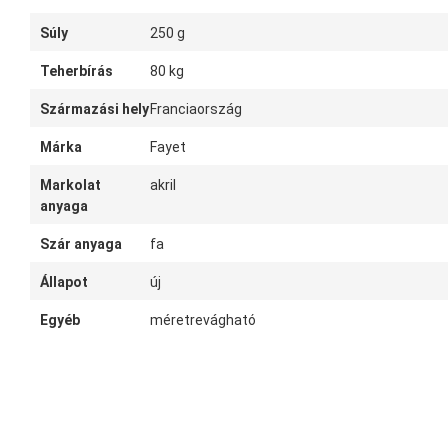
Súly
250 g
Teherbírás
80 kg
Származási hely
Franciaország
Márka
Fayet
Markolat
akril
anyaga
Szár anyaga
fa
Állapot
új
Egyéb
méretrevágható