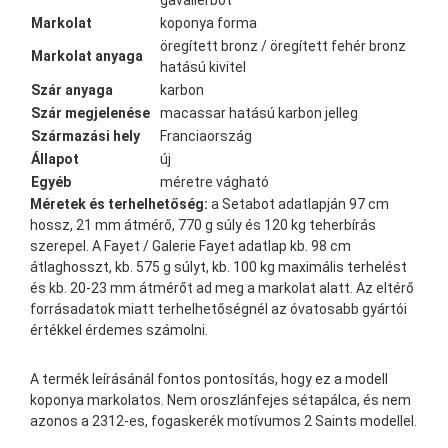
gavallérbot
Markolat
koponya forma
öregített bronz / öregített fehér bronz
Markolat anyaga
hatású kivitel
Szár anyaga
karbon
Szár megjelenése
macassar hatású karbon jelleg
Származási hely
Franciaország
Állapot
új
Egyéb
méretre vágható
Méretek és terhelhetőség:
a Setabot adatlapján 97 cm
hossz, 21 mm átmérő, 770 g súly és 120 kg teherbírás
szerepel. A Fayet / Galerie Fayet adatlap kb. 98 cm
átlaghosszt, kb. 575 g súlyt, kb. 100 kg maximális terhelést
és kb. 20-23 mm átmérőt ad meg a markolat alatt. Az eltérő
forrásadatok miatt terhelhetőségnél az óvatosabb gyártói
értékkel érdemes számolni.
A termék leírásánál fontos pontosítás, hogy ez a modell
koponya markolatos. Nem oroszlánfejes sétapálca, és nem
azonos a 2312-es, fogaskerék motívumos 2 Saints modellel.