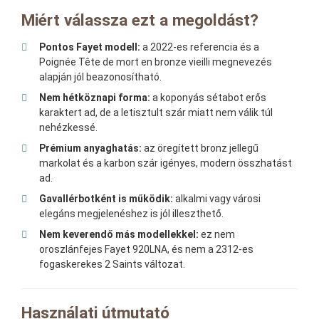
Miért válassza ezt a megoldást?
Pontos Fayet modell:
a 2022-es referencia és a
Poignée Tête de mort en bronze vieilli megnevezés
alapján jól beazonosítható.
Nem hétköznapi forma:
a koponyás sétabot erős
karaktert ad, de a letisztult szár miatt nem válik túl
nehézkessé.
Prémium anyaghatás:
az öregített bronz jellegű
markolat és a karbon szár igényes, modern összhatást
ad.
Gavallérbotként is működik:
alkalmi vagy városi
elegáns megjelenéshez is jól illeszthető.
Nem keverendő más modellekkel:
ez nem
oroszlánfejes Fayet 920LNA, és nem a 2312-es
fogaskerekes 2 Saints változat.
Használati útmutató