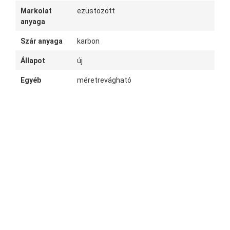
Markolat
ezüstözött
anyaga
Szár anyaga
karbon
Állapot
új
Egyéb
méretrevágható