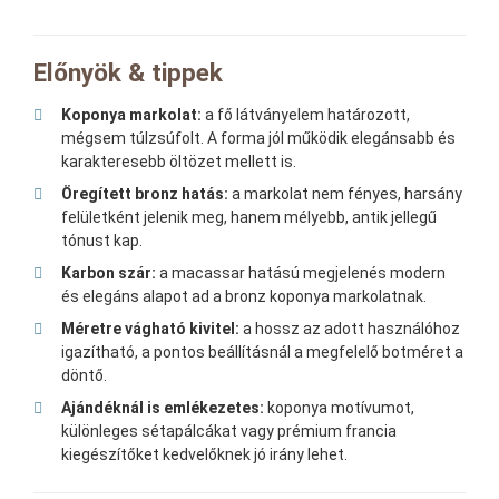
Előnyök & tippek
Koponya markolat:
a fő látványelem határozott,
mégsem túlzsúfolt. A forma jól működik elegánsabb és
karakteresebb öltözet mellett is.
Öregített bronz hatás:
a markolat nem fényes, harsány
felületként jelenik meg, hanem mélyebb, antik jellegű
tónust kap.
Karbon szár:
a macassar hatású megjelenés modern
és elegáns alapot ad a bronz koponya markolatnak.
Méretre vágható kivitel:
a hossz az adott használóhoz
igazítható, a pontos beállításnál a megfelelő botméret a
döntő.
Ajándéknál is emlékezetes:
koponya motívumot,
különleges sétapálcákat vagy prémium francia
kiegészítőket kedvelőknek jó irány lehet.