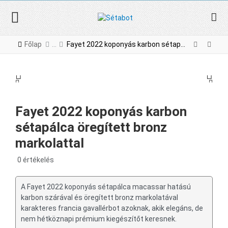
Főlap
Fayet 2022 koponyás karbon sétapálca öregített bronz markolattal
PREV
NE
PREV
NEX
Fayet 2022 koponyás karbon
sétapálca öregített bronz
markolattal
0 értékelés
A Fayet 2022 koponyás sétapálca macassar hatású
karbon szárával és öregített bronz markolatával
karakteres francia gavallérbot azoknak, akik elegáns, de
nem hétköznapi prémium kiegészítőt keresnek.