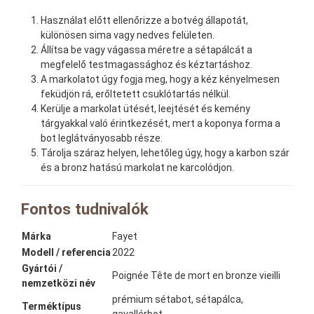
Használat előtt ellenőrizze a botvég állapotát,
különösen sima vagy nedves felületen.
Állítsa be vagy vágassa méretre a sétapálcát a
megfelelő testmagassághoz és kéztartáshoz.
A markolatot úgy fogja meg, hogy a kéz kényelmesen
feküdjön rá, erőltetett csuklótartás nélkül.
Kerülje a markolat ütését, leejtését és kemény
tárgyakkal való érintkezését, mert a koponya forma a
bot leglátványosabb része.
Tárolja száraz helyen, lehetőleg úgy, hogy a karbon szár
és a bronz hatású markolat ne karcolódjon.
Fontos tudnivalók
Márka
Fayet
Modell / referencia
2022
Gyártói /
Poignée Tête de mort en bronze vieilli
nemzetközi név
prémium sétabot, sétapálca,
Terméktípus