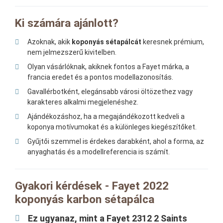
Ki számára ajánlott?
Azoknak, akik
koponyás sétapálcát
keresnek prémium,
nem jelmezszerű kivitelben.
Olyan vásárlóknak, akiknek fontos a Fayet márka, a
francia eredet és a pontos modellazonosítás.
Gavallérbotként, elegánsabb városi öltözethez vagy
karakteres alkalmi megjelenéshez.
Ajándékozáshoz, ha a megajándékozott kedveli a
koponya motívumokat és a különleges kiegészítőket.
Gyűjtői szemmel is érdekes darabként, ahol a forma, az
anyaghatás és a modellreferencia is számít.
Gyakori kérdések - Fayet 2022
koponyás karbon sétapálca
Ez ugyanaz, mint a Fayet 2312 2 Saints