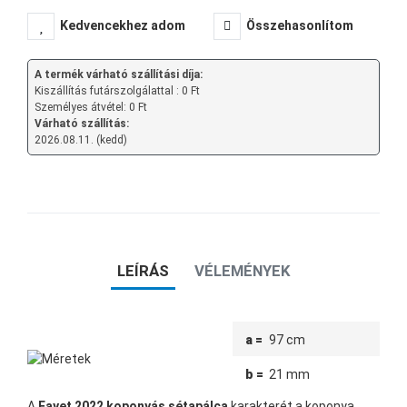
Kedvencekhez adom
Összehasonlítom
A termék várható szállítási díja:
Kiszállítás futárszolgálattal : 0 Ft
Személyes átvétel: 0 Ft
Várható szállítás:
2026.08.11. (kedd)
LEÍRÁS
VÉLEMÉNYEK
a =
97 cm
b =
21 mm
A
Fayet 2022 koponyás sétapálca
karakterét a koponya