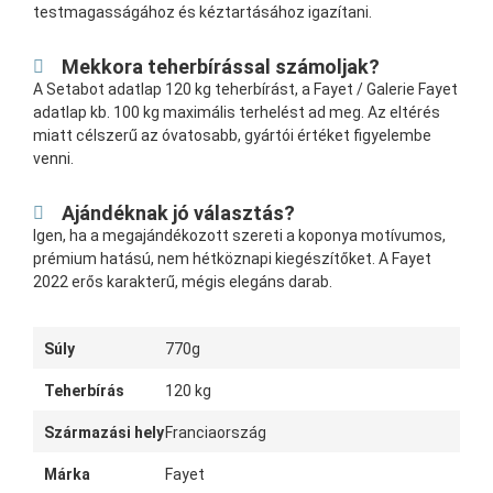
testmagasságához és kéztartásához igazítani.
Mekkora teherbírással számoljak?
A Setabot adatlap 120 kg teherbírást, a Fayet / Galerie Fayet
adatlap kb. 100 kg maximális terhelést ad meg. Az eltérés
miatt célszerű az óvatosabb, gyártói értéket figyelembe
venni.
Ajándéknak jó választás?
Igen, ha a megajándékozott szereti a koponya motívumos,
prémium hatású, nem hétköznapi kiegészítőket. A Fayet
2022 erős karakterű, mégis elegáns darab.
Súly
770g
Teherbírás
120 kg
Származási hely
Franciaország
Márka
Fayet