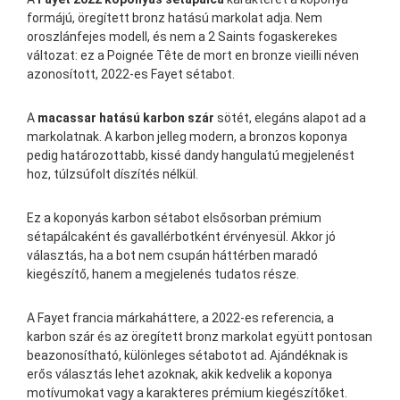
formájú, öregített bronz hatású markolat adja. Nem
oroszlánfejes modell, és nem a 2 Saints fogaskerekes
változat: ez a Poignée Tête de mort en bronze vieilli néven
azonosított, 2022-es Fayet sétabot.
A
macassar hatású karbon szár
sötét, elegáns alapot ad a
markolatnak. A karbon jelleg modern, a bronzos koponya
pedig határozottabb, kissé dandy hangulatú megjelenést
hoz, túlzsúfolt díszítés nélkül.
Ez a koponyás karbon sétabot elsősorban prémium
sétapálcaként és gavallérbotként érvényesül. Akkor jó
választás, ha a bot nem csupán háttérben maradó
kiegészítő, hanem a megjelenés tudatos része.
A Fayet francia márkaháttere, a 2022-es referencia, a
karbon szár és az öregített bronz markolat együtt pontosan
beazonosítható, különleges sétabotot ad. Ajándéknak is
erős választás lehet azoknak, akik kedvelik a koponya
motívumokat vagy a karakteres prémium kiegészítőket.