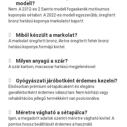
modell?
Nem. A 2312-es 2 Saints modell fogaskerék motívumos
koponyás sétabot. A 2022-es modell egyszerűbb, öregített
bronz hatású koponya markolatot kapott.
Miből készült a markolat?
A markolat öregített bronz, illetve öregített fehér bronz
hatású koponya formájú kivitel.
Milyen anyagú a szár?
A szár karbon, macassar hatású megjelenéssel.
Gyógyászati járóbotként érdemes kezelni?
Elsősorban prémium sétapálcaként és elegáns
gavallérbotként érdemes választani. Nem kórházi vagy
rehabilitációs jellegű termékként van pozicionálva.
Méretre vágható a sétapálca?
Igen, a megadott adatok szerint méretre vágható kivitel. A
pontos hossz beállítását érdemes a használó