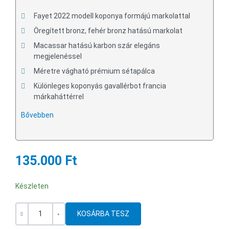
Fayet 2022 modell koponya formájú markolattal
Öregített bronz, fehér bronz hatású markolat
Macassar hatású karbon szár elegáns
megjelenéssel
Méretre vágható prémium sétapálca
Különleges koponyás gavallérbot francia
márkaháttérrel
Bővebben
135.000 Ft
Készleten
Mennyiség
-
+