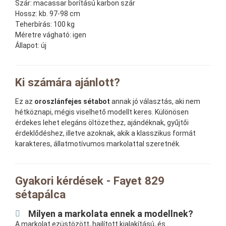
Szár:
macassar borítású karbon szár
Hossz:
kb. 97-98 cm
Teherbírás:
100 kg
Méretre vágható:
igen
Állapot:
új
Ki számára ajánlott?
Ez az
oroszlánfejes sétabot
annak jó választás, aki nem
hétköznapi, mégis viselhető modellt keres. Különösen
érdekes lehet elegáns öltözethez, ajándéknak, gyűjtői
érdeklődéshez, illetve azoknak, akik a klasszikus formát
karakteres, állatmotívumos markolattal szeretnék.
Gyakori kérdések - Fayet 829
sétapálca
Milyen a markolata ennek a modellnek?
A markolat ezüstözött, hajlított kialakítású, és