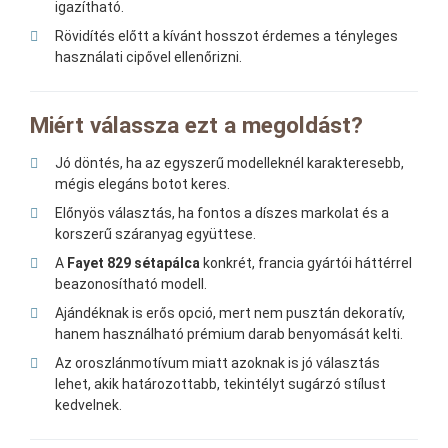
igazítható.
Rövidítés előtt a kívánt hosszot érdemes a tényleges
használati cipővel ellenőrizni.
Miért válassza ezt a megoldást?
Jó döntés, ha az egyszerű modelleknél karakteresebb,
mégis elegáns botot keres.
Előnyös választás, ha fontos a díszes markolat és a
korszerű száranyag együttese.
A
Fayet 829 sétapálca
konkrét, francia gyártói háttérrel
beazonosítható modell.
Ajándéknak is erős opció, mert nem pusztán dekoratív,
hanem használható prémium darab benyomását kelti.
Az oroszlánmotívum miatt azoknak is jó választás
lehet, akik határozottabb, tekintélyt sugárzó stílust
kedvelnek.