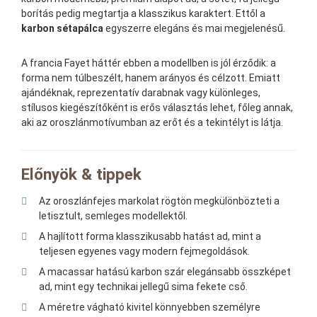
borítás pedig megtartja a klasszikus karaktert. Ettől a
karbon sétapálca
egyszerre elegáns és mai megjelenésű.
A francia Fayet háttér ebben a modellben is jól érződik: a
forma nem túlbeszélt, hanem arányos és célzott. Emiatt
ajándéknak, reprezentatív darabnak vagy különleges,
stílusos kiegészítőként is erős választás lehet, főleg annak,
aki az oroszlánmotívumban az erőt és a tekintélyt is látja.
Előnyök & tippek
Az oroszlánfejes markolat rögtön megkülönbözteti a
letisztult, semleges modellektől.
A hajlított forma klasszikusabb hatást ad, mint a
teljesen egyenes vagy modern fejmegoldások.
A macassar hatású karbon szár elegánsabb összképet
ad, mint egy technikai jellegű sima fekete cső.
A méretre vágható kivitel könnyebben személyre