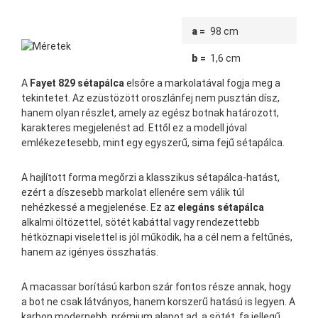
a =
98 cm
b =
1,6 cm
A
Fayet 829 sétapálca
elsőre a markolatával fogja meg a
tekintetet. Az ezüstözött oroszlánfej nem pusztán dísz,
hanem olyan részlet, amely az egész botnak határozott,
karakteres megjelenést ad. Ettől ez a modell jóval
emlékezetesebb, mint egy egyszerű, sima fejű sétapálca.
A hajlított forma megőrzi a klasszikus sétapálca-hatást,
ezért a díszesebb markolat ellenére sem válik túl
nehézkessé a megjelenése. Ez az
elegáns sétapálca
alkalmi öltözettel, sötét kabáttal vagy rendezettebb
hétköznapi viselettel is jól működik, ha a cél nem a feltűnés,
hanem az igényes összhatás.
A macassar borítású karbon szár fontos része annak, hogy
a bot ne csak látványos, hanem korszerű hatású is legyen. A
karbon modernebb, prémium alapot ad, a sötét, fa jellegű