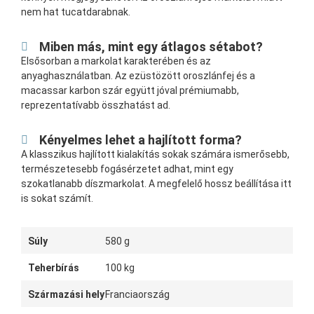
nem hat tucatdarabnak.
Miben más, mint egy átlagos sétabot?
Elsősorban a markolat karakterében és az
anyaghasználatban. Az ezüstözött oroszlánfej és a
macassar karbon szár együtt jóval prémiumabb,
reprezentatívabb összhatást ad.
Kényelmes lehet a hajlított forma?
A klasszikus hajlított kialakítás sokak számára ismerősebb,
természetesebb fogásérzetet adhat, mint egy
szokatlanabb díszmarkolat. A megfelelő hossz beállítása itt
is sokat számít.
Súly
580 g
Teherbírás
100 kg
Származási hely
Franciaország