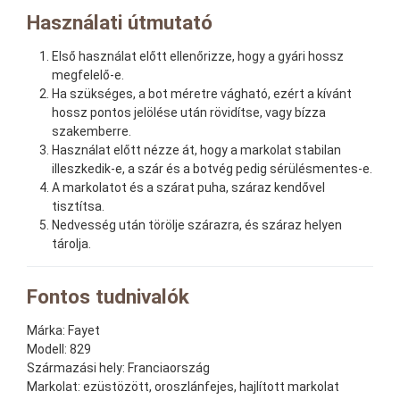
Használati útmutató
Első használat előtt ellenőrizze, hogy a gyári hossz
megfelelő-e.
Ha szükséges, a bot méretre vágható, ezért a kívánt
hossz pontos jelölése után rövidítse, vagy bízza
szakemberre.
Használat előtt nézze át, hogy a markolat stabilan
illeszkedik-e, a szár és a botvég pedig sérülésmentes-e.
A markolatot és a szárat puha, száraz kendővel
tisztítsa.
Nedvesség után törölje szárazra, és száraz helyen
tárolja.
Fontos tudnivalók
Márka:
Fayet
Modell:
829
Származási hely:
Franciaország
Markolat:
ezüstözött, oroszlánfejes, hajlított markolat