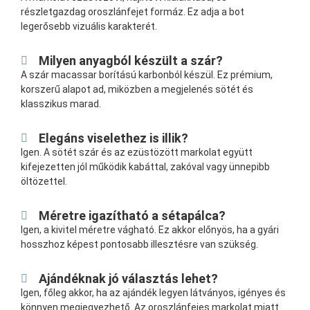
részletgazdag oroszlánfejet formáz. Ez adja a bot
legerősebb vizuális karakterét.
Milyen anyagból készült a szár?
A szár macassar borítású karbonból készül. Ez prémium,
korszerű alapot ad, miközben a megjelenés sötét és
klasszikus marad.
Elegáns viselethez is illik?
Igen. A sötét szár és az ezüstözött markolat együtt
kifejezetten jól működik kabáttal, zakóval vagy ünnepibb
öltözettel.
Méretre igazítható a sétapálca?
Igen, a kivitel méretre vágható. Ez akkor előnyös, ha a gyári
hosszhoz képest pontosabb illesztésre van szükség.
Ajándéknak jó választás lehet?
Igen, főleg akkor, ha az ajándék legyen látványos, igényes és
könnyen megjegyezhető. Az oroszlánfejes markolat miatt