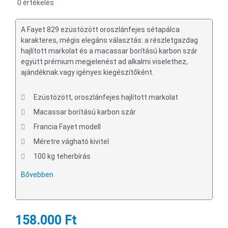
0 értékelés
A Fayet 829 ezüstözött oroszlánfejes sétapálca
karakteres, mégis elegáns választás: a részletgazdag
hajlított markolat és a macassar borítású karbon szár
együtt prémium megjelenést ad alkalmi viselethez,
ajándéknak vagy igényes kiegészítőként.
Ezüstözött, oroszlánfejes hajlított markolat
Macassar borítású karbon szár
Francia Fayet modell
Méretre vágható kivitel
100 kg teherbírás
Bővebben
158.000 Ft