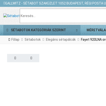
GALLWITZ - SÉTABOT SZAKÜZLET:
1052 BUDAPEST, RÉGI POSTA U.
SÉTABOTOK KATEGÓRIÁK SZERINT
MÉRETVÁLA
Főlap
Sétabotok
Elegáns sétapálcák
Fayet 920LNA oro
PREV
NEXT