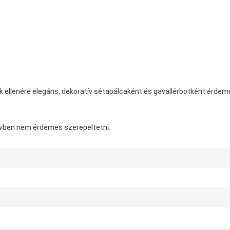
k ellenére elegáns, dekoratív sétapálcaként és gavallérbotként érdeme
évben nem érdemes szerepeltetni.