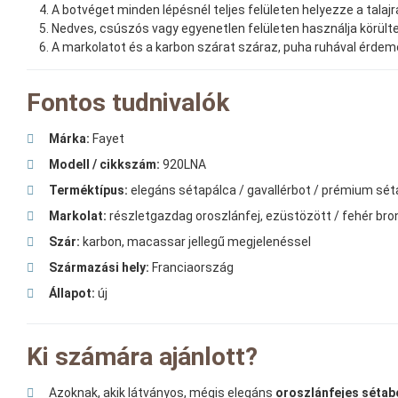
A botvéget minden lépésnél teljes felületen helyezze a talajr
Nedves, csúszós vagy egyenetlen felületen használja körült
A markolatot és a karbon szárat száraz, puha ruhával érdeme
Fontos tudnivalók
Márka:
Fayet
Modell / cikkszám:
920LNA
Terméktípus:
elegáns sétapálca / gavallérbot / prémium sét
Markolat:
részletgazdag oroszlánfej, ezüstözött / fehér bron
Szár:
karbon, macassar jellegű megjelenéssel
Származási hely:
Franciaország
Állapot:
új
Ki számára ajánlott?
Azoknak, akik látványos, mégis elegáns
oroszlánfejes sétab