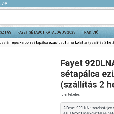
 7-9.
SZTÁS
FAYET SÉTABOT KATALÓGUS 2025
TRADÍCIÓ
szlánfejes karbon sétapálca ezüstözött markolattal (szállítás 2 hét)
Fayet 920LNA
sétapálca ez
(szállítás 2 h
0 értékelés
A Fayet 920LNA oroszlánfejes s
ezüstözött markolattal és hat