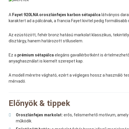
A
Fayet 920LNA oroszlánfejes karbon sétapálca
látványos darab
karaktert ad a pálcának, a francia Fayet kivitel pedig formálisabb 
Az ezüstözött, fehér bronz hatású markolat klasszikus, tekintél
dísztárgy, hanem határozott stíluselem.
Ez a
prémium sétapálca
elegáns gavallérbotként is értelmezhető
anyaghasználat is kiemelt szerepet kap.
A modell méretre vágható, ezért a végleges hossz a használó te
mérvadó.
Előnyök & tippek
Oroszlánfejes markolat:
erős, felismerhető motívum, amely 
működik.