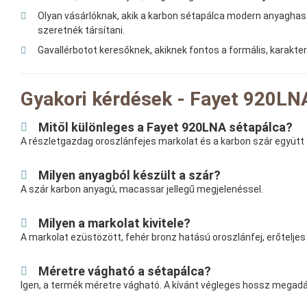
Olyan vásárlóknak, akik a karbon sétapálca modern anyagha
szeretnék társítani.
Gavallérbotot keresőknek, akiknek fontos a formális, karakter
Gyakori kérdések - Fayet 920LNA
Mitől különleges a Fayet 920LNA sétapálca?
A részletgazdag oroszlánfejes markolat és a karbon szár együtt
Milyen anyagból készült a szár?
A szár karbon anyagú, macassar jellegű megjelenéssel.
Milyen a markolat kivitele?
A markolat ezüstözött, fehér bronz hatású oroszlánfej, erőteljes
Méretre vágható a sétapálca?
Igen, a termék méretre vágható. A kívánt végleges hossz megadá