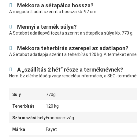
Mekkora a sétapálca hossza?
A megadott adat szerint a hossza kb. 97 cm.
Mennyi a termék súlya?
A Setabot adatlapváltozata szerint a sétapálca súlya kb. 770 g.
Mekkora teherbírás szerepel az adatlapon?
A Setabot adatlapja szerint a teherbírás 120 kg. A terméket enne
A „szállítás 2 hét” része a terméknévnek?
Nem. Ez elérhetőségi vagy rendelési információ, a SEO-termékn
Súly
770g
Teherbírás
120 kg
Származási hely
Franciaország
Márka
Fayet