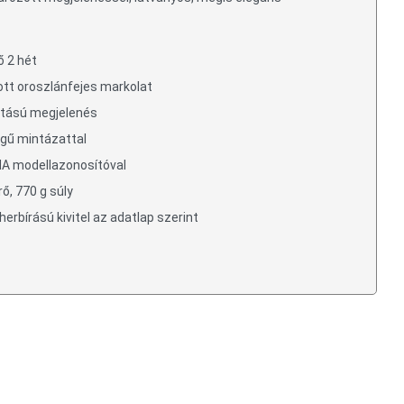
ő 2 hét
tt oroszlánfejes markolat
atású megjelenés
egű mintázattal
NA modellazonosítóval
, 770 g súly
erbírású kivitel az adatlap szerint