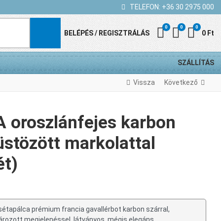
TELEFON:
+36 30 2975 000
0
0
0
Kedvenc termék
Összehasonl
Kosár
BELÉPÉS / REGISZTRÁLÁS
0 Ft
SZÁLLÍTÁS
Vissza
Következő
 oroszlánfejes karbon
üstözött markolattal
ét)
étapálca prémium francia gavallérbot karbon szárral,
ározott megjelenéssel, látványos, mégis elegáns