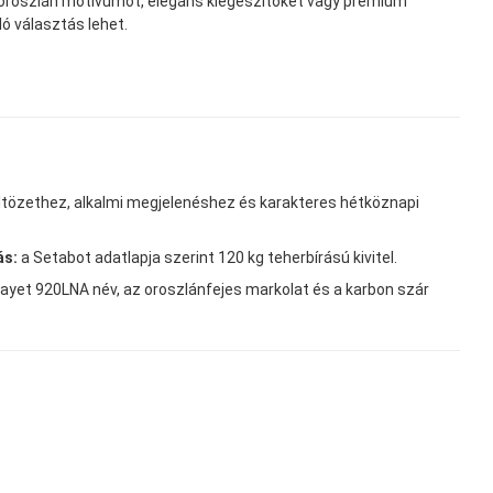
oroszlán motívumot, elegáns kiegészítőket vagy prémium
ó választás lehet.
ltözethez, alkalmi megjelenéshez és karakteres hétköznapi
ás:
a Setabot adatlapja szerint 120 kg teherbírású kivitel.
ayet 920LNA név, az oroszlánfejes markolat és a karbon szár