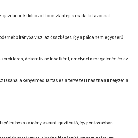
zletgazdagon kidolgozott oroszlánfejes markolat azonnal
odernebb irányba viszi az összképet, így a pálca nem egyszerű
 karakteres, dekoratív sétabotként, amelynél a megjelenés és az
tásánál a kényelmes tartás és a tervezett használati helyzet a
tapálca hossza igény szerint igazítható, így pontosabban