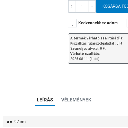
Mennyiség
-
+
Kedvencekhez adom
A termék várható szállítási díja:
Kiszállítás futárszolgálattal : 0 Ft
Személyes átvétel: 0 Ft
Várható szállítás:
2026.08.11. (kedd)
LEÍRÁS
VÉLEMÉNYEK
a =
97 cm