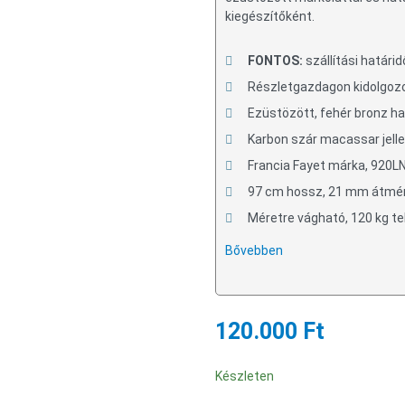
kiegészítőként.
FONTOS:
szállítási határid
Részletgazdagon kidolgozo
Ezüstözött, fehér bronz h
Karbon szár macassar jell
Francia Fayet márka, 920L
97 cm hossz, 21 mm átmérő
Méretre vágható, 120 kg teh
Bővebben
120.000 Ft
Készleten