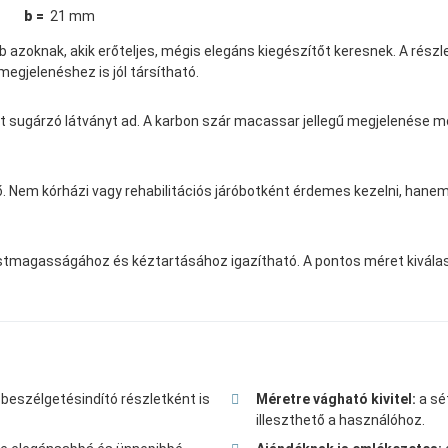
b =
21 mm
 azoknak, akik erőteljes, mégis elegáns kiegészítőt keresnek. A rés
megjelenéshez is jól társítható.
yt sugárzó látványt ad. A karbon szár macassar jellegű megjelenése m
. Nem kórházi vagy rehabilitációs járóbotként érdemes kezelni, hanem
stmagasságához és kéztartásához igazítható. A pontos méret kiválasz
beszélgetésindító részletként is
Méretre vágható kivitel:
a sé
illeszthető a használóhoz.