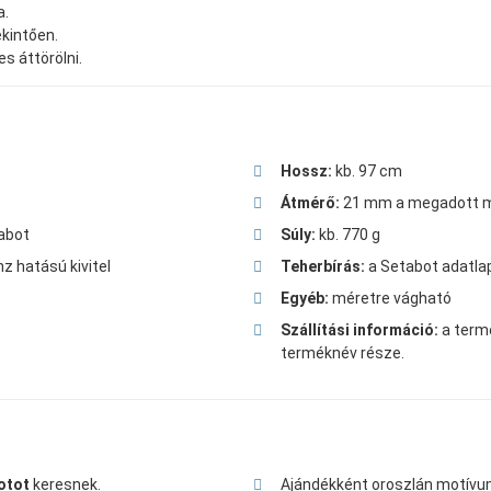
a.
ekintően.
s áttörölni.
Hossz:
kb. 97 cm
Átmérő:
21 mm a megadott m
abot
Súly:
kb. 770 g
z hatású kivitel
Teherbírás:
a Setabot adatlap
Egyéb:
méretre vágható
Szállítási információ:
a termé
terméknév része.
otot
keresnek.
Ajándékként oroszlán motívum