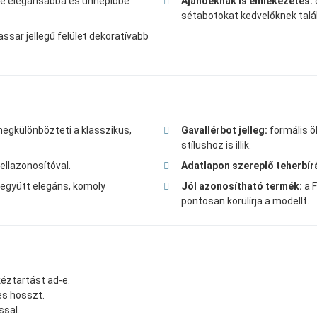
se elegánsabbá és ünnepibbé
Ajándéknak is emlékezetes:
sétabotokat kedvelőknek talál
ar jellegű felület dekoratívabb
egkülönbözteti a klasszikus,
Gavallérbot jelleg:
formális ö
stílushoz is illik.
llazonosítóval.
Adatlapon szereplő teherbír
 együtt elegáns, komoly
Jól azonosítható termék:
a F
pontosan körülírja a modellt.
kéztartást ad-e.
es hosszt.
ssal.