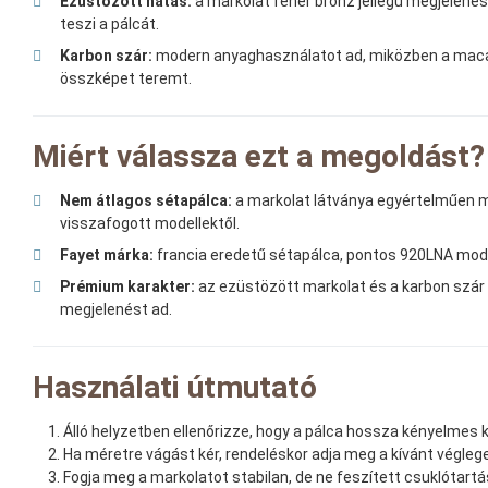
Ezüstözött hatás:
a markolat fehér bronz jellegű megjelené
teszi a pálcát.
Karbon szár:
modern anyaghasználatot ad, miközben a macass
összképet teremt.
Miért válassza ezt a megoldást?
Nem átlagos sétapálca:
a markolat látványa egyértelműen m
visszafogott modellektől.
Fayet márka:
francia eredetű sétapálca, pontos 920LNA mode
Prémium karakter:
az ezüstözött markolat és a karbon szár
megjelenést ad.
Használati útmutató
Álló helyzetben ellenőrizze, hogy a pálca hossza kényelmes 
Ha méretre vágást kér, rendeléskor adja meg a kívánt végleg
Fogja meg a markolatot stabilan, de ne feszített csuklótartá