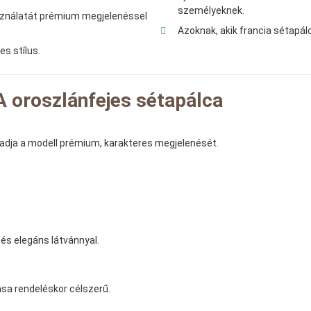
személyeknek.
sználatát prémium megjelenéssel
Azoknak, akik francia sétapál
es stílus.
 oroszlánfejes sétapálca
 adja a modell prémium, karakteres megjelenését.
 és elegáns látvánnyal.
sa rendeléskor célszerű.