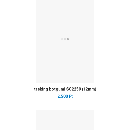
Ked
Öss
Gyo
treking botgumi SC2259 (12mm)
2.500 Ft
Ked
Öss