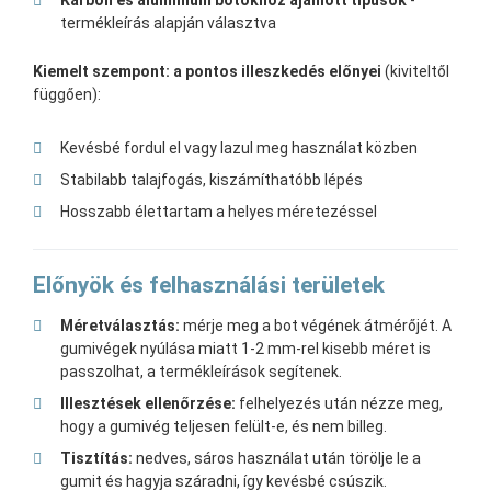
Karbon és alumínium botokhoz ajánlott típusok
-
termékleírás alapján választva
Kiemelt szempont: a pontos illeszkedés előnyei
(kiviteltől
függően):
Kevésbé fordul el vagy lazul meg használat közben
Stabilabb talajfogás, kiszámíthatóbb lépés
Hosszabb élettartam a helyes méretezéssel
Előnyök és felhasználási területek
Méretválasztás:
mérje meg a bot végének átmérőjét. A
gumivégek nyúlása miatt 1-2 mm-rel kisebb méret is
passzolhat, a termékleírások segítenek.
Illesztések ellenőrzése:
felhelyezés után nézze meg,
hogy a gumivég teljesen felült-e, és nem billeg.
Tisztítás:
nedves, sáros használat után törölje le a
gumit és hagyja száradni, így kevésbé csúszik.