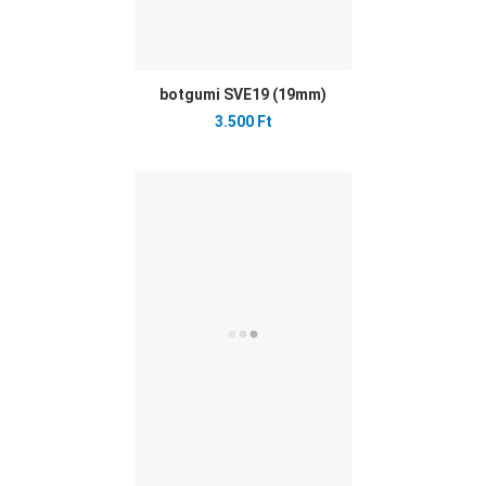
botgumi SVE19 (19mm)
3.500 Ft
Ked
Öss
Gyo