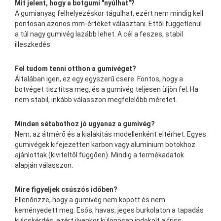
Mit jelent, hogy a botgumi "nyúlhat"?
A gumianyag felhelyezéskor tágulhat, ezért nem mindig kell
pontosan azonos mm-értéket választani. Ettől függetlenül
a túl nagy gumivég lazább lehet. A cél a feszes, stabil
illeszkedés.
Fel tudom tenni otthon a gumivéget?
Általában igen, ez egy egyszerű csere. Fontos, hogy a
botvéget tisztítsa meg, és a gumivég teljesen üljön fel. Ha
nem stabil, inkább válasszon megfelelőbb méretet.
Minden sétabothoz jó ugyanaz a gumivég?
Nem, az átmérő és a kialakítás modellenként eltérhet. Egyes
gumivégek kifejezetten karbon vagy alumínium botokhoz
ajánlottak (kiviteltől függően). Mindig a termékadatok
alapján válasszon.
Mire figyeljek csúszós időben?
Ellenőrizze, hogy a gumivég nem kopott és nem
keményedett meg. Esős, havas, jeges burkolaton a tapadás
kulcskérdés, ezért ilyenkor különösen indokolt a friss