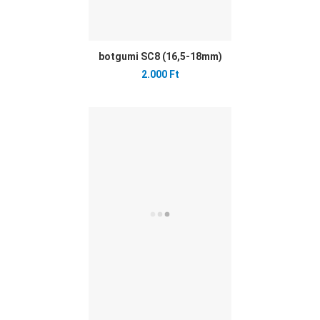
botgumi SC8 (16,5-18mm)
2.000 Ft
Ked
Öss
Gyo