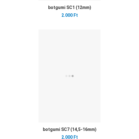
botgumi SC1 (12mm)
2.000 Ft
Ked
Öss
Gyo
botgumi SC7 (14,5-16mm)
2.000 Ft