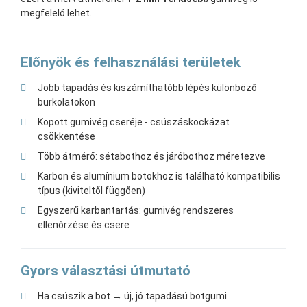
megfelelő lehet.
Előnyök és felhasználási területek
Jobb tapadás és kiszámíthatóbb lépés különböző
burkolatokon
Kopott gumivég cseréje - csúszáskockázat
csökkentése
Több átmérő: sétabothoz és járóbothoz méretezve
Karbon és alumínium botokhoz is található kompatibilis
típus (kiviteltől függően)
Egyszerű karbantartás: gumivég rendszeres
ellenőrzése és csere
Gyors választási útmutató
Ha csúszik a bot → új, jó tapadású botgumi