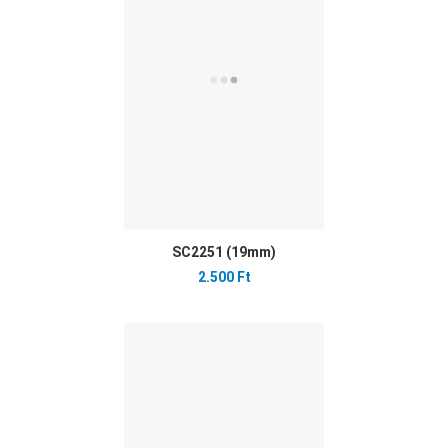
Gyo
SC2251 (19mm)
2.500 Ft
Ked
Öss
Gyo