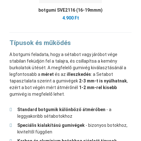
botgumi SVE2116 (16-19mmm)
4.900 Ft
Típusok és működés
A botgumi feladata, hogy a sétabot vagy járóbot vége
stabilan feküdjön fel a talajra, és csillapítsa a kemény
burkolatok ütését. A megfelelő gumivég kiválasztásánál a
legfontosabb a
méret
és az
illeszkedés
: a Setabot
tapasztalata szerint a gumivégek
2-3 mm-t is nyúlhatnak
,
ezért a bot végén mért átmérőnél
1-2 mm-rel kisebb
gumivég is megfelelő lehet.
Standard botgumik különböző átmérőben
- a
leggyakoribb sétabotokhoz
Speciális kialakítású gumivégek
- bizonyos botokhoz,
kiviteltől függően