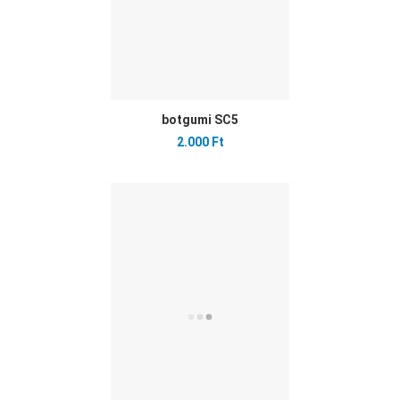
botgumi SC5
2.000 Ft
Ked
Öss
Gyo