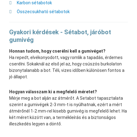
Karbon sétabotok
Összecsukható sétabotok
Gyakori kérdések - Sétabot, járóbot
gumivég
Honnan tudom, hogy cserélni kell a gumivéget?
Ha repedt, elvékonyodott, vagy romlik a tapadás, érdemes
cserélni. Sokaknál az első jel az, hogy csúszós burkolaton
bizonytalanabb a bot. Téli, vizes időben különösen fontos a
jó állapot.
Hogyan válasszam ki a megfelelő méretet?
Mérje meg a bot alján az átmérőt. A Setabot tapasztalata
szerint a gumivégek 2-3 mm-t is nyúlhatnak, ezért a mért
átmérőnél 1-2 mm-rel kisebb gumivég is megfelelő lehet. Ha
két méret között van, a termékleírás és a biztonságos
illeszkedés legyen a döntő.