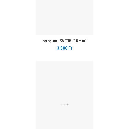
botgumi SVE15 (15mm)
3.500 Ft
Ked
Öss
Gyo