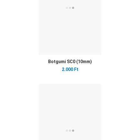
Botgumi SC0 (10mm)
2.000 Ft
Ked
Öss
Gyo