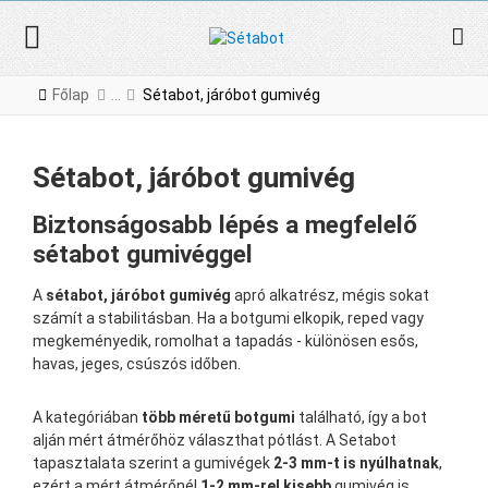
Főlap
Sétabot, járóbot gumivég
Sétabot, járóbot gumivég
Biztonságosabb lépés a megfelelő
sétabot gumivéggel
A
sétabot, járóbot gumivég
apró alkatrész, mégis sokat
számít a stabilitásban. Ha a botgumi elkopik, reped vagy
megkeményedik, romolhat a tapadás - különösen esős,
havas, jeges, csúszós időben.
A kategóriában
több méretű botgumi
található, így a bot
alján mért átmérőhöz választhat pótlást. A Setabot
tapasztalata szerint a gumivégek
2-3 mm-t is nyúlhatnak
,
ezért a mért átmérőnél
1-2 mm-rel kisebb
gumivég is