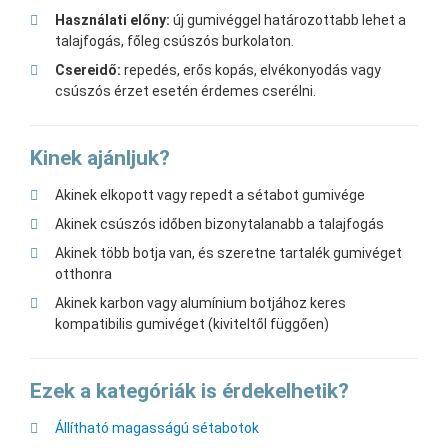
Használati előny:
új gumivéggel határozottabb lehet a
talajfogás, főleg csúszós burkolaton.
Csereidő:
repedés, erős kopás, elvékonyodás vagy
csúszós érzet esetén érdemes cserélni.
Kinek ajánljuk?
Akinek elkopott vagy repedt a sétabot gumivége
Akinek csúszós időben bizonytalanabb a talajfogás
Akinek több botja van, és szeretne tartalék gumivéget
otthonra
Akinek karbon vagy alumínium botjához keres
kompatibilis gumivéget (kiviteltől függően)
Ezek a kategóriák is érdekelhetik?
Állítható magasságú sétabotok