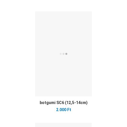
Ked
Öss
Gyo
botgumi SC6 (12,5-14cm)
2.000 Ft