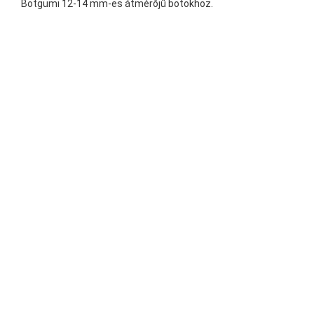
Botgumi 12-14 mm-es átmérőjű botokhoz.