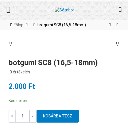
Főlap
botgumi SC8 (16,5-18mm)
PREV
NE
PREV
NEX
botgumi SC8 (16,5-18mm)
0 értékelés
2.000 Ft
Készleten
Mennyiség
-
+