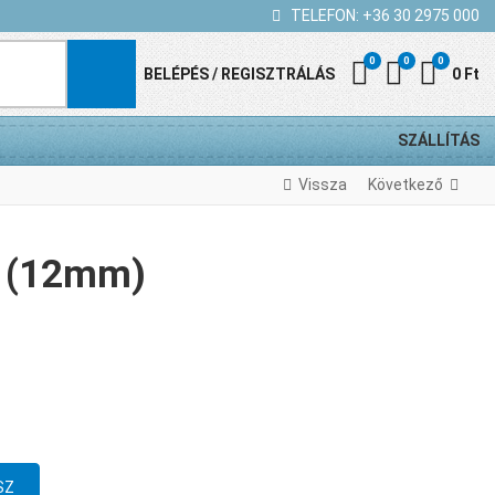
TELEFON:
+36 30 2975 000
0
0
0
Kedvenc termék
Összehasonl
Kosár
BELÉPÉS / REGISZTRÁLÁS
0 Ft
SZÁLLÍTÁS
Vissza
Következő
 (12mm)