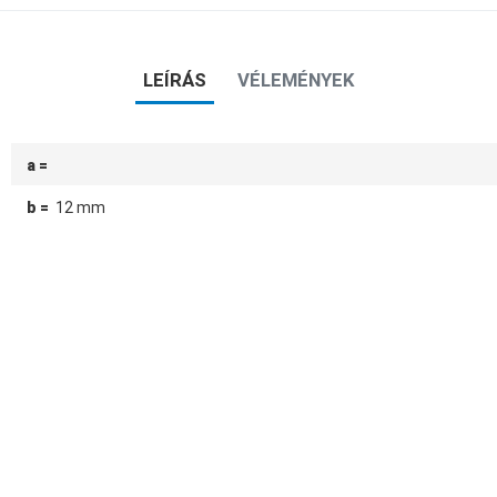
LEÍRÁS
VÉLEMÉNYEK
a =
b =
12 mm