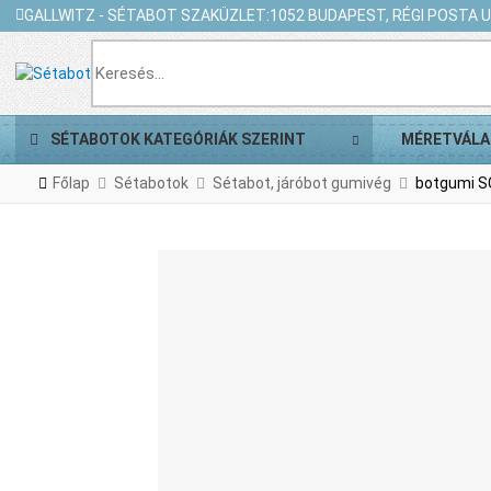
GALLWITZ - SÉTABOT SZAKÜZLET:
1052 BUDAPEST, RÉGI POSTA U.
SÉTABOTOK KATEGÓRIÁK SZERINT
MÉRETVÁLA
Főlap
Sétabotok
Sétabot, járóbot gumivég
botgumi S