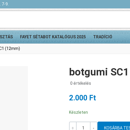
 7-9.
SZTÁS
FAYET SÉTABOT KATALÓGUS 2025
TRADÍCIÓ
C1 (12mm)
botgumi SC1
0 értékelés
2.000 Ft
Készleten