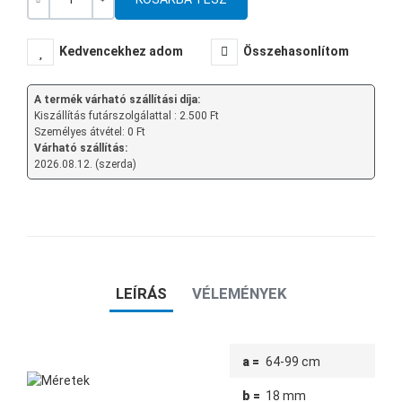
Mennyiség
-
+
Kedvencekhez adom
Összehasonlítom
A termék várható szállítási díja:
Kiszállítás futárszolgálattal : 2.500 Ft
Személyes átvétel: 0 Ft
Várható szállítás:
2026.08.12. (szerda)
LEÍRÁS
VÉLEMÉNYEK
a =
64-99 cm
b =
18 mm