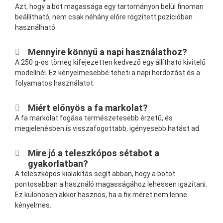
Azt, hogy a bot magassága egy tartományon belül finoman
beállítható, nem csak néhány előre rögzített pozícióban
használható.
Mennyire könnyű a napi használathoz?
A 250 g-os tömeg kifejezetten kedvező egy állítható kivitelű
modellnél. Ez kényelmesebbé teheti a napi hordozást és a
folyamatos használatot.
Miért előnyös a fa markolat?
A fa markolat fogása természetesebb érzetű, és
megjelenésben is visszafogottabb, igényesebb hatást ad.
Mire jó a teleszkópos sétabot a
gyakorlatban?
A teleszkópos kialakítás segít abban, hogy a botot
pontosabban a használó magasságához lehessen igazítani.
Ez különösen akkor hasznos, ha a fix méret nem lenne
kényelmes.