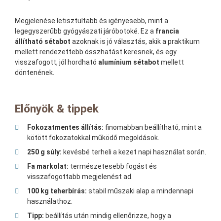
Megjelenése letisztultabb és igényesebb, mint a
legegyszerűbb gyógyászati járóbotoké. Ez a
francia
állítható sétabot
azoknak is jó választás, akik a praktikum
mellett rendezettebb összhatást keresnek, és egy
visszafogott, jól hordható
alumínium sétabot
mellett
döntenének.
Előnyök & tippek
Fokozatmentes állítás:
finomabban beállítható, mint a
kötött fokozatokkal működő megoldások.
250 g súly:
kevésbé terheli a kezet napi használat során.
Fa markolat:
természetesebb fogást és
visszafogottabb megjelenést ad.
100 kg teherbírás:
stabil műszaki alap a mindennapi
használathoz.
Tipp:
beállítás után mindig ellenőrizze, hogy a