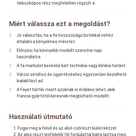
teleszkópos rész megfelelően rögzült-e.
Miért válassza ezt a megoldást?
Jó választás, ha a fix hosszúságú botokkal nehéz
eltalálni a kényelmes méretet.
Előnyös, ha könnyebb modellt szeretne napi
használatra.
A fa markolat kevésbé kelt technikai vagy klinikai hatást.
Városi sétához és ügyintézéshez egyszerűen kezelhető
kialakítást ad.
A Fayet háttér miatt azoknak is érdekes lehet, akik
francia gyártótól keresnek megbízható modellt.
Használati útmutató
Fogja meg a felső és az alsó csőrészt külön kézzel.
Az alsó részt legfeljebb fél fordulattal balra lazítsa meg.