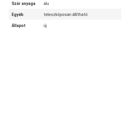
Szár anyaga
alu
Egyéb
teleszkóposan állítható
Állapot
új