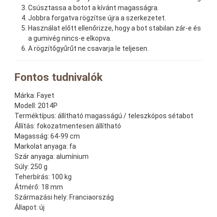
Csúsztassa a botot a kívánt magasságra.
Jobbra forgatva rögzítse újra a szerkezetet.
Használat előtt ellenőrizze, hogy a bot stabilan zár-e és
a gumivég nincs-e elkopva.
A rögzítőgyűrűt ne csavarja le teljesen.
Fontos tudnivalók
Márka:
Fayet
Modell:
2014P
Terméktípus:
állítható magasságú / teleszkópos sétabot
Állítás:
fokozatmentesen állítható
Magasság:
64-99 cm
Markolat anyaga:
fa
Szár anyaga:
alumínium
Súly:
250 g
Teherbírás:
100 kg
Átmérő:
18 mm
Származási hely:
Franciaország
Állapot:
új