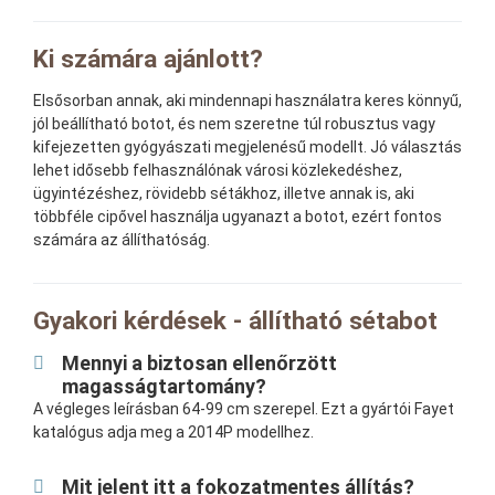
Ki számára ajánlott?
Elsősorban annak, aki mindennapi használatra keres könnyű,
jól beállítható botot, és nem szeretne túl robusztus vagy
kifejezetten gyógyászati megjelenésű modellt. Jó választás
lehet idősebb felhasználónak városi közlekedéshez,
ügyintézéshez, rövidebb sétákhoz, illetve annak is, aki
többféle cipővel használja ugyanazt a botot, ezért fontos
számára az állíthatóság.
Gyakori kérdések - állítható sétabot
Mennyi a biztosan ellenőrzött
magasságtartomány?
A végleges leírásban 64-99 cm szerepel. Ezt a gyártói Fayet
katalógus adja meg a 2014P modellhez.
Mit jelent itt a fokozatmentes állítás?