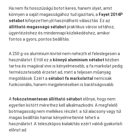
Ha nem fix hosszúságú botot keres, hanem olyat, amit
könnyen a saját magasságához tud igazítani, a
Fayet 2014P
sétabot
kifejezetten jól használható választás. Ez az
állítható magasságú sétabot
praktikus városi sétához,
ügyintézéshez és mindennapi közlekedéshez, amikor
fontos a gyors, pontos beállítás.
A 250 g-os alumínium kivitel nem nehezíti el feleslegesen a
használatot. Ettől ez a
könnyű alumínium sétabot
kézben
tartva és magával vive is kényelmesebb, a fa markolat pedig
természetesebb érzetet ad, mint a teljesen műanyag
megoldások. Ezért a
sétabot fa markolattal
nemcsak
funkcionális, hanem megjelenésében is barátságosabb.
A
fokozatmentesen állítható sétabot
előnye, hogy nem
egyetlen kötött mérethez kell alkalmazkodni. A megfelelő
botmagasság nem mellékes részlet: a túl alacsony vagy túl
magas beállítás hamar kényelmetlenné teheti a
használatot. A teleszkópos kialakítás ezért valódi gyakorlati
előnyt ad.