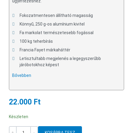
ügyintézéshez.
Fokozatmentesen állítható magasság
Könnyű, 250 g-os alumínium kivitel
Fa markolat természetesebb fogással
100 kg teherbírás
Francia Fayet márkaháttér
Letisztultabb megjelenés a legegyszerűbb
járóbotokhoz képest
Bővebben
22.000 Ft
Készleten