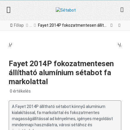
Főlap
Fayet 2014P fokozatmentesen állítható alumínium sétabot fa markolattal
PREV
NE
PREV
NEX
Fayet 2014P fokozatmentesen
állítható alumínium sétabot fa
markolattal
0 értékelés
A Fayet 2014P állítható sétabot könnyű alumínium
kialakítással, fa markolattal és fokozatmentes
magasságállítással ad kényelmes, igényes megoldást
mindennapi használatra, városi sétához és