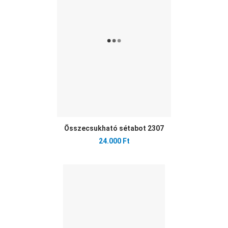
Gyo
Összecsukható sétabot 2307
24.000 Ft
Ked
Öss
Gyo