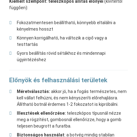
Kiemelt szempont: teleszkópos állítás előnyei
(kiviteltől
függően):
Fokozatmentesen beállítható, könnyebb eltalálni a
kényelmes hosszt
Könnyen korrigálható, ha változik a cipő vagy a
testtartás
Gyors beállítás rövid sétákhoz és mindennapi
ügyintézéshez
Előnyök és felhasználási területek
Méretválasztás:
akkor jó, ha a fogás természetes, nem
kell vállat felhúzni, és nem kényszeríti előrehajlásra.
Állítható botnál érdemes 1-2 fokozatot is kipróbálni.
Illesztések ellenőrzése:
teleszkópos típusnál nézze
meg a rögzítést, gombosnál ellenőrizze, hogy a gomb
teljesen beugrott a furatba.
Biztonságos használat:
a botvég mindig stabilan