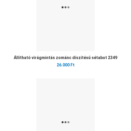
Állítható virágmintás zománc díszítésű sétabot 2349
26.000 Ft
Ked
Öss
Gyo