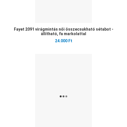
Fayet 2091 virágmintás női összecsukható sétabot -
állítható, fa markolattal
24.000 Ft
Ked
Öss
Gyo