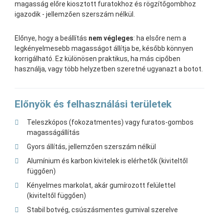
magasság előre kiosztott furatokhoz és rögzítőgombhoz
igazodik - jellemzően szerszám nélkül.
Előnye, hogy a beállítás
nem végleges
: ha elsőre nem a
legkényelmesebb magasságot állítja be, később könnyen
korrigálható. Ez különösen praktikus, ha más cipőben
használja, vagy több helyzetben szeretné ugyanazt a botot.
Előnyök és felhasználási területek
Teleszkópos (fokozatmentes) vagy furatos-gombos
magasságállítás
Gyors állítás, jellemzően szerszám nélkül
Alumínium és karbon kivitelek is elérhetők (kiviteltől
függően)
Kényelmes markolat, akár gumírozott felülettel
(kiviteltől függően)
Stabil botvég, csúszásmentes gumival szerelve