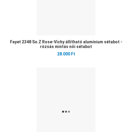
Fayet 2348 So.Z Rose-Vichy állítható alumínium sétabot -
rózsás mintás női sétabot
28.000 Ft
Ked
Öss
Gyo