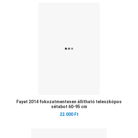
Ked
Öss
Gyo
Fayet 2014 fokozatmentesen állítható teleszkópos
sétabot 60-95 cm
22.000 Ft
Ked