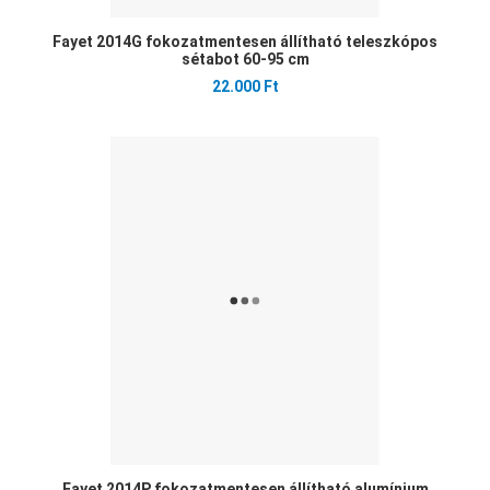
Fayet 2014G fokozatmentesen állítható teleszkópos
sétabot 60-95 cm
22.000 Ft
Ked
Öss
Gyo
Fayet 2014P fokozatmentesen állítható alumínium