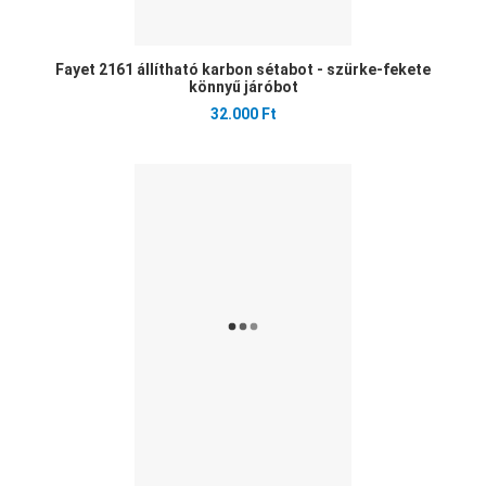
Fayet 2161 állítható karbon sétabot - szürke-fekete
könnyű járóbot
32.000 Ft
Ked
Öss
Gyo