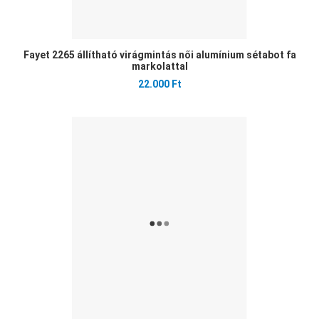
Fayet 2265 állítható virágmintás női alumínium sétabot fa
markolattal
22.000 Ft
Ked
Öss
Gyo