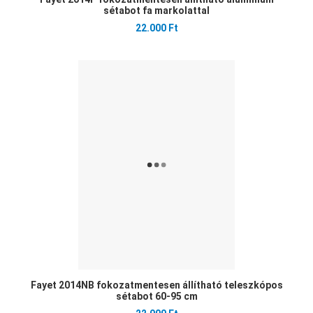
sétabot fa markolattal
22.000 Ft
Ked
Öss
Gyo
Fayet 2014NB fokozatmentesen állítható teleszkópos
sétabot 60-95 cm