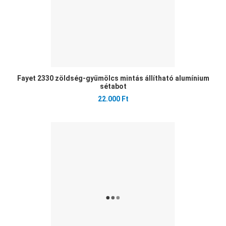
Fayet 2330 zöldség-gyümölcs mintás állítható alumínium
sétabot
22.000 Ft
Ked
Öss
Gyo