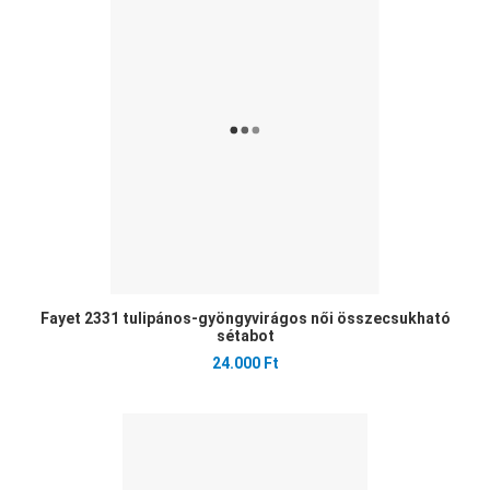
Öss
Gyo
Fayet 2331 tulipános-gyöngyvirágos női összecsukható
sétabot
24.000 Ft
Ked
Öss