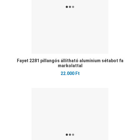
Fayet 2281 pillangós állítható alumínium sétabot fa
markolattal
22.000 Ft
Ked
Öss
Gyo