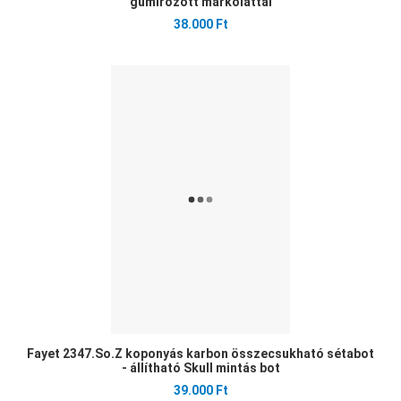
gumírozott markolattal
38.000 Ft
Ked
Öss
Gyo
Fayet 2347.So.Z koponyás karbon összecsukható sétabot
- állítható Skull mintás bot
39.000 Ft