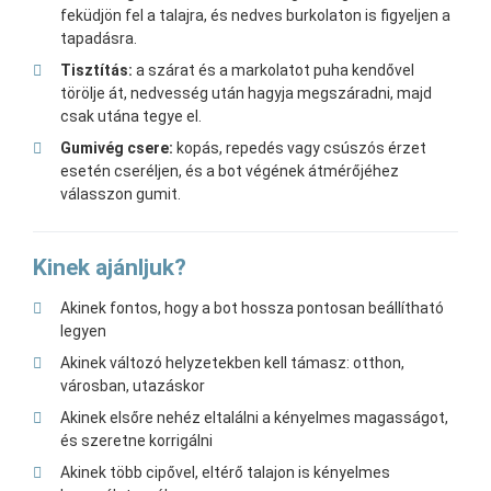
feküdjön fel a talajra, és nedves burkolaton is figyeljen a
tapadásra.
Tisztítás:
a szárat és a markolatot puha kendővel
törölje át, nedvesség után hagyja megszáradni, majd
csak utána tegye el.
Gumivég csere:
kopás, repedés vagy csúszós érzet
esetén cseréljen, és a bot végének átmérőjéhez
válasszon gumit.
Kinek ajánljuk?
Akinek fontos, hogy a bot hossza pontosan beállítható
legyen
Akinek változó helyzetekben kell támasz: otthon,
városban, utazáskor
Akinek elsőre nehéz eltalálni a kényelmes magasságot,
és szeretne korrigálni
Akinek több cipővel, eltérő talajon is kényelmes