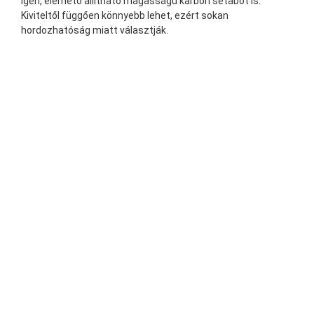
Igen, elérhető állítható magasságú karbon sétabot is.
Kiviteltől függően könnyebb lehet, ezért sokan
hordozhatóság miatt választják.