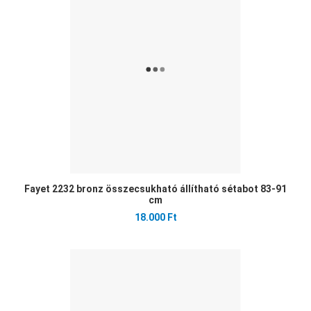
Öss
Gyo
Fayet 2232 bronz összecsukható állítható sétabot 83-91
cm
18.000 Ft
Ked
Öss