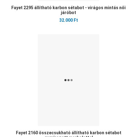
Fayet 2295 állítható karbon sétabot - virágos mintás női
járóbot
32.000 Ft
Ked
Öss
Gyo
Fayet 2160 összecsukható állítható karbon sétabot