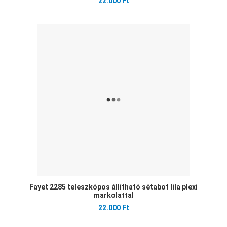
22.000 Ft
Ked
Öss
Gyo
Fayet 2285 teleszkópos állítható sétabot lila plexi
markolattal
22.000 Ft