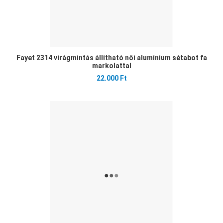
Fayet 2314 virágmintás állítható női alumínium sétabot fa
markolattal
22.000 Ft
Ked
Öss
Gyo