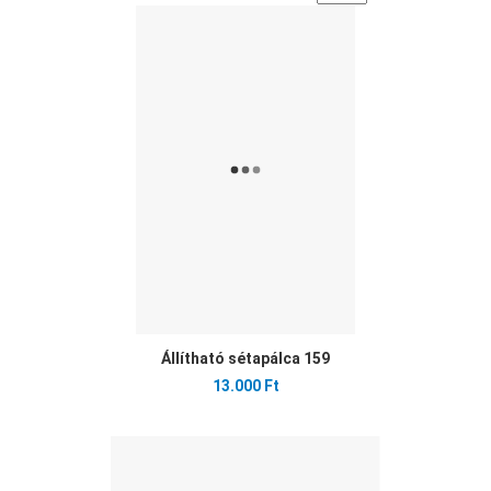
Ked
Öss
Gyo
Állítható sétapálca 159
13.000 Ft
Ked