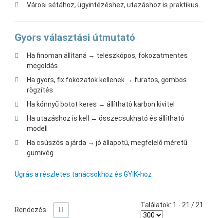
Városi sétához, ügyintézéshez, utazáshoz is praktikus
Gyors választási útmutató
Ha finoman állítaná → teleszkópos, fokozatmentes
megoldás
Ha gyors, fix fokozatok kellenek → furatos, gombos
rögzítés
Ha könnyű botot keres → állítható karbon kivitel
Ha utazáshoz is kell → összecsukható és állítható
modell
Ha csúszós a járda → jó állapotú, megfelelő méretű
gumivég
Ugrás a részletes tanácsokhoz és GYIK-hoz
Találatok: 1 - 21 / 21
+/-
Rendezés