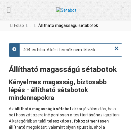
Főlap
Állítható magasságú sétabotok
×
404-es hiba. A kért termék nem létezik.
info
Állítható magasságú sétabotok
Kényelmes magasság, biztosabb
lépés - állítható sétabotok
mindennapokra
Az
állítható magasságú sétabot
akkor jó választás, ha a
bot hosszát szeretné pontosan a testtartásához igazítani.
A kategóriában talál
teleszkópos, fokozatmentesen
állítható
megoldást, valamint olyan típust is, ahol a