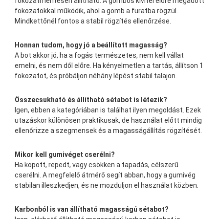
fokozatmentesen állítható. A gombos kivitel előre megadott
fokozatokkal működik, ahol a gomb a furatba rögzül.
Mindkettőnél fontos a stabil rögzítés ellenőrzése.
Honnan tudom, hogy jó a beállított magasság?
A bot akkor jó, ha a fogás természetes, nem kell vállat
emelni, és nem dől előre. Ha kényelmetlen a tartás, állítson 1
fokozatot, és próbáljon néhány lépést stabil talajon.
Összecsukható és állítható sétabot is létezik?
Igen, ebben a kategóriában is találhat ilyen megoldást. Ezek
utazáskor különösen praktikusak, de használat előtt mindig
ellenőrizze a szegmensek és a magasságállítás rögzítését.
Mikor kell gumivéget cserélni?
Ha kopott, repedt, vagy csökken a tapadás, célszerű
cserélni. A megfelelő átmérő segít abban, hogy a gumivég
stabilan illeszkedjen, és ne mozduljon el használat közben.
Karbonból is van állítható magasságú sétabot?