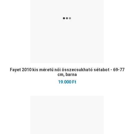
Gyo
Fayet 2010 kis méretű női összecsukható sétabot - 69-77
cm, barna
19.000 Ft
Ked
Öss
Gyo