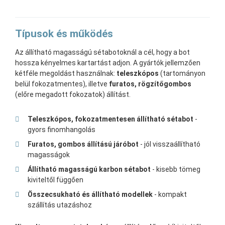
Típusok és működés
Az állítható magasságú sétabotoknál a cél, hogy a bot
hossza kényelmes kartartást adjon. A gyártók jellemzően
kétféle megoldást használnak:
teleszkópos
(tartományon
belül fokozatmentes), illetve
furatos, rögzítőgombos
(előre megadott fokozatok) állítást.
Teleszkópos, fokozatmentesen állítható sétabot
-
gyors finomhangolás
Furatos, gombos állítású járóbot
- jól visszaállítható
magasságok
Állítható magasságú karbon sétabot
- kisebb tömeg
kiviteltől függően
Összecsukható és állítható modellek
- kompakt
szállítás utazáshoz