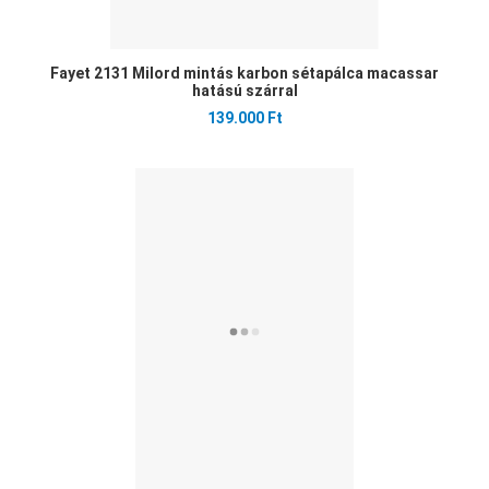
Fayet 2131 Milord mintás karbon sétapálca macassar
hatású szárral
139.000 Ft
Ked
Öss
Gyo