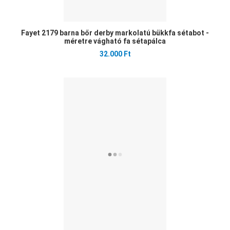
Fayet 2179 barna bőr derby markolatú bükkfa sétabot -
méretre vágható fa sétapálca
32.000 Ft
Ked
Öss
Gyo