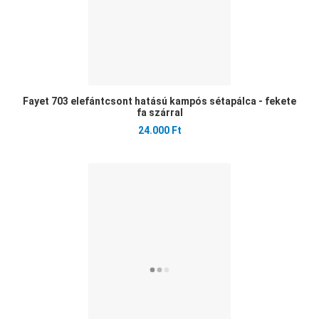
Fayet 703 elefántcsont hatású kampós sétapálca - fekete
fa szárral
24.000 Ft
Ked
Öss
Gyo