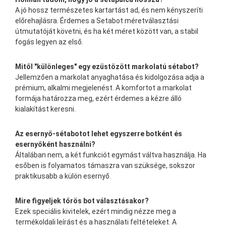
A jó hossz természetes kartartást ad, és nem kényszeríti
előrehajlásra. Érdemes a Setabot méretválasztási
útmutatóját követni, és ha két méret között van, a stabil
fogás legyen az első.
Mitől "különleges" egy ezüstözött markolatú sétabot?
Jellemzően a markolat anyaghatása és kidolgozása adja a
prémium, alkalmi megjelenést. A komfortot a markolat
formája határozza meg, ezért érdemes a kézre álló
kialakítást keresni.
Az esernyő-sétabotot lehet egyszerre botként és
esernyőként használni?
Általában nem, a két funkciót egymást váltva használja. Ha
esőben is folyamatos támaszra van szüksége, sokszor
praktikusabb a külön esernyő.
Mire figyeljek tőrös bot választásakor?
Ezek speciális kivitelek, ezért mindig nézze meg a
termékoldali leírást és a használati feltételeket. A