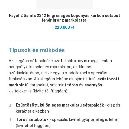
Fayet 2 Saints 2312 Engrenages koponyás karbon sétabot
fehér bronz markolattal
220.000 Ft
Típusok és működés
Az elegáns sétapálcák között több irány is megjelenik: a
hangsúly a különleges markolaton, a stílusos
szárkialakításon, illetve egyes modelleknél a speciális
funkción van. A kategória leírása alapján itt talál
ezüstözött
markolatú
darabokat, valamint
tőrös
és
esernyős
kiviteleket is (kiviteltől függően).
Ezüstözött, különleges markolatú sétapálcák
- dísz és
karakter a kézben
Tőrös sétabotok
- speciális kivitel, gyűjtői jelleg is lehet
(kiviteltől függően)