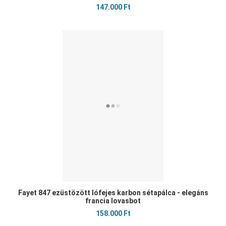
147.000 Ft
Ked
Öss
Gyo
Fayet 847 ezüstözött lófejes karbon sétapálca - elegáns
francia lovasbot
158.000 Ft