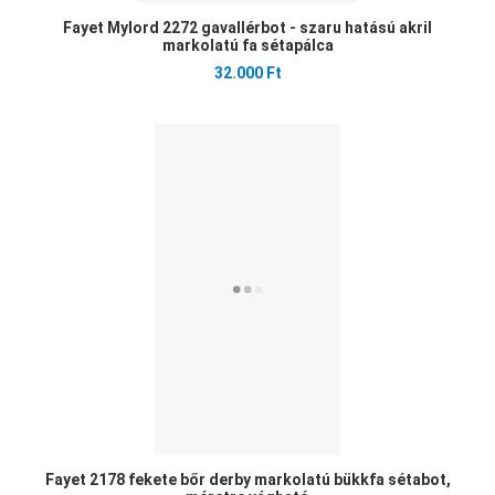
Fayet Mylord 2272 gavallérbot - szaru hatású akril
markolatú fa sétapálca
32.000 Ft
Ked
Öss
Gyo
Fayet 2178 fekete bőr derby markolatú bükkfa sétabot,