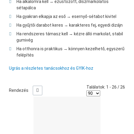
Ha alkalomra kell → ezüstözött, díszmarkolatos
sétapálca
Ha gyakran elkapja az eső → esernyő-sétabot kivitel
Ha gyűjtői darabot keres → karakteres fej, egyedi dizájn
Ha rendszeres támasz kell → kézre álló markolat, stabil
gumivég
Ha otthonra is praktikus → könnyen kezelhető, egyszerű
felépítés
Ugrás a részletes tanácsokhoz és GYIK-hoz
Találatok: 1 - 26 / 26
+/-
Rendezés
Ked
Öss
Gyo