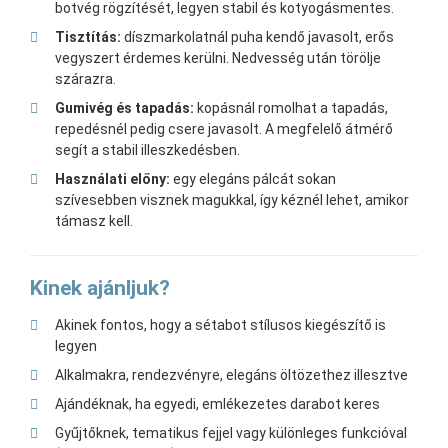
botvég rögzítését, legyen stabil és kotyogásmentes.
Tisztítás:
díszmarkolatnál puha kendő javasolt, erős
vegyszert érdemes kerülni. Nedvesség után törölje
szárazra.
Gumivég és tapadás:
kopásnál romolhat a tapadás,
repedésnél pedig csere javasolt. A megfelelő átmérő
segít a stabil illeszkedésben.
Használati előny:
egy elegáns pálcát sokan
szívesebben visznek magukkal, így kéznél lehet, amikor
támasz kell.
Kinek ajánljuk?
Akinek fontos, hogy a sétabot stílusos kiegészítő is
legyen
Alkalmakra, rendezvényre, elegáns öltözethez illesztve
Ajándéknak, ha egyedi, emlékezetes darabot keres
Gyűjtőknek, tematikus fejjel vagy különleges funkcióval