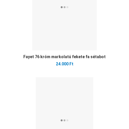
Fayet 76 króm markolatú fekete fa sétabot
24.000 Ft
Ked
Öss
Gyo