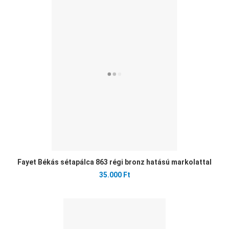
Ked
Öss
Gyo
Fayet Békás sétapálca 863 régi bronz hatású markolattal
35.000 Ft
Ked