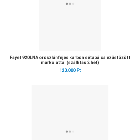
Fayet 920LNA oroszlánfejes karbon sétapálca ezüstözött
markolattal (szállítás 2 hét)
120.000 Ft
Ked
Öss
Gyo