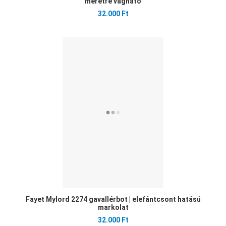
méretre vágható
32.000 Ft
Ked
Öss
Gyo
Fayet Mylord 2274 gavallérbot | elefántcsont hatású
markolat
32.000 Ft