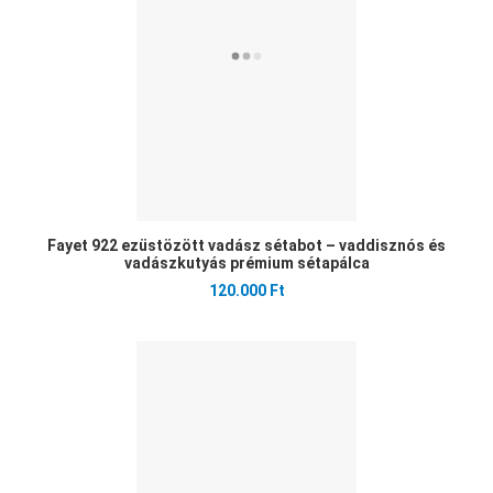
Gyo
Fayet 922 ezüstözött vadász sétabot – vaddisznós és
vadászkutyás prémium sétapálca
120.000 Ft
Ked
Öss
Gyo