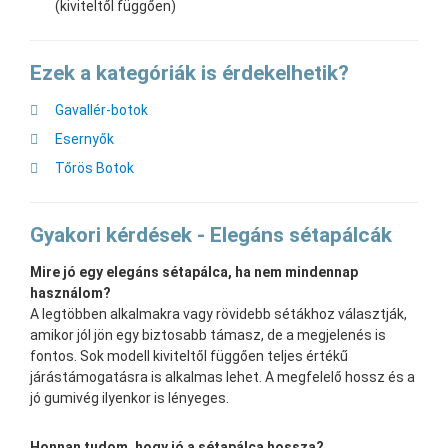
(kiviteltől függően)
Ezek a kategóriák is érdekelhetik?
Gavallér-botok
Esernyők
Tőrös Botok
Gyakori kérdések - Elegáns sétapálcák
Mire jó egy elegáns sétapálca, ha nem mindennap
használom?
A legtöbben alkalmakra vagy rövidebb sétákhoz választják,
amikor jól jön egy biztosabb támasz, de a megjelenés is
fontos. Sok modell kiviteltől függően teljes értékű
járástámogatásra is alkalmas lehet. A megfelelő hossz és a
jó gumivég ilyenkor is lényeges.
Honnan tudom, hogy jó a sétapálca hossza?