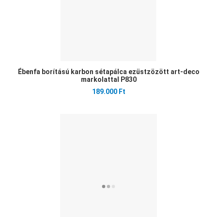
Ébenfa borítású karbon sétapálca ezüstzözött art-deco
markolattal P830
189.000 Ft
Ked
Öss
Gyo