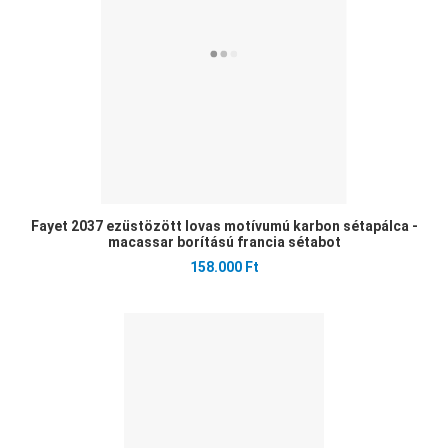
Gyo
Fayet 2037 ezüstözött lovas motívumú karbon sétapálca -
macassar borítású francia sétabot
158.000 Ft
Ked
Öss
Gyo