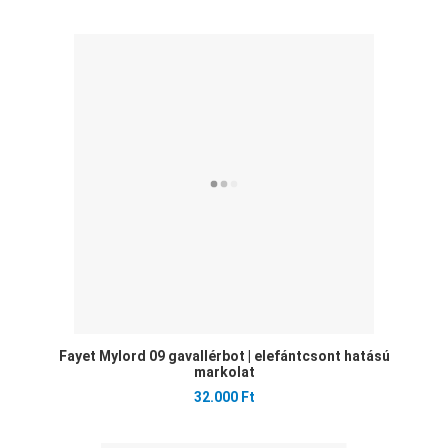
Ked
Öss
Gyo
Fayet Mylord 09 gavallérbot | elefántcsont hatású
markolat
32.000 Ft