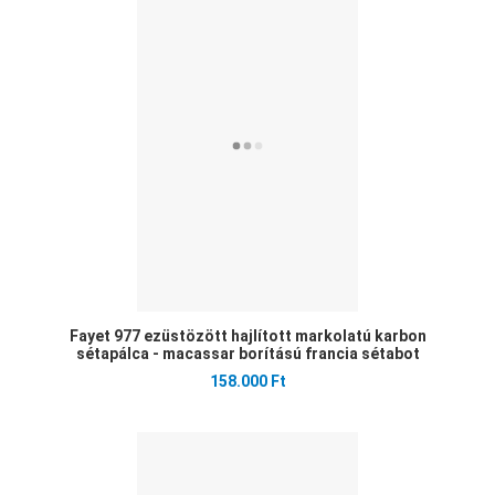
Öss
Gyo
Fayet 977 ezüstözött hajlított markolatú karbon
sétapálca - macassar borítású francia sétabot
158.000 Ft
Ked