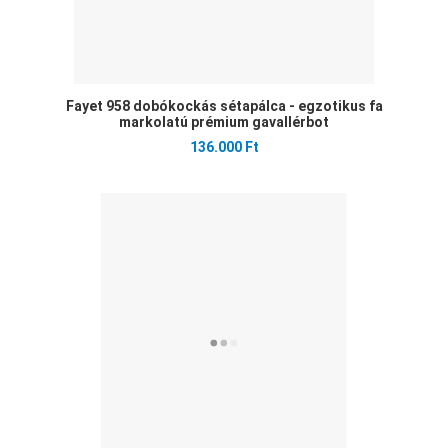
Fayet 958 dobókockás sétapálca - egzotikus fa
markolatú prémium gavallérbot
136.000 Ft
Ked
Öss
Gyo