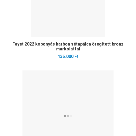
Fayet 2022 koponyás karbon sétapálca öregített bronz
markolattal
135.000 Ft
Ked
Öss
Gyo