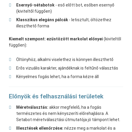
Esernyő-sétabotok
- eső előtt bot, esőben esernyő
(kiviteltől függően)
Klasszikus elegáns pálcák
- letisztult, öltözethez
illeszthető forma
Kiemelt szempont: ezüstözött markolat előnyei
(kiviteltől
függően):
Öltönyhöz, alkalmi viselethez is könnyen illeszthető
Erős vizuális karakter, ajándéknak is feltűnő választás
Kényelmes fogás lehet, ha a forma kézre áll
Előnyök és felhasználási területek
Méretválasztás:
akkor megfelelő, ha a fogás
természetes és nem kényszeríti előrehajlásra. A
Setabot méretválasztási útmutatója jó támpont lehet.
Illesztések ellenőrzése:
nézze meg a markolat és a