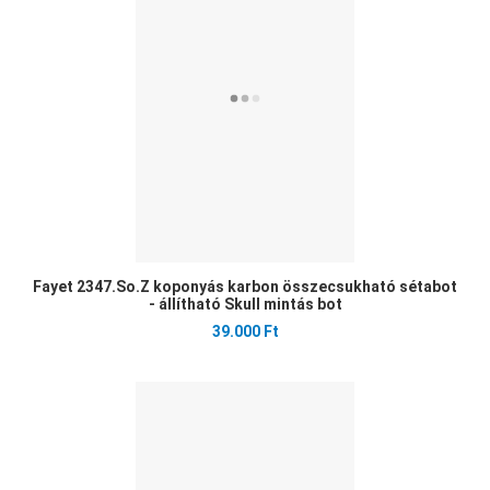
Öss
Gyo
Fayet 2347.So.Z koponyás karbon összecsukható sétabot
- állítható Skull mintás bot
39.000 Ft
Ked
Öss