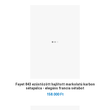
Ked
Öss
Gyo
Fayet 843 ezüstözött hajlított markolatú karbon
sétapálca - elegáns francia sétabot
158.000 Ft
Ked