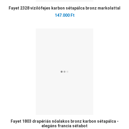
Fayet 2328 vízilófejes karbon sétapálca bronz markolattal
147.000 Ft
Ked
Öss
Gyo
Fayet 1803 drapériás nőalakos bronz karbon sétapálca -
elegáns francia sétabot