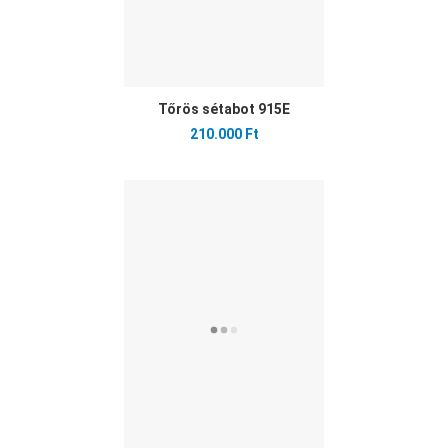
Tőrös sétabot 915E
210.000 Ft
Ked
Öss
Gyo