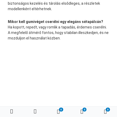
biztonságos kezelés és tárolás elsődleges, a részletek
modellenként eltérhetnek.
Mikor kell gumivéget cserélni egy elegáns sétapálcán?
Ha kopott, repedt, vagy romlik a tapadás, érdemes cserélni.
A megfelelő átmérő fontos, hogy stabilan illeszkedjen, és ne
mozduljon el használat közben.
0
0
0
Kedvenc termékeim
Összehasonlítás
Kosá