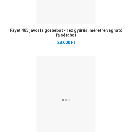
Fayet 485 jávorfa görbebot - réz gyűrűs, méretre vágható
fa sétabot
28.000 Ft
Ked
Öss
Gyo