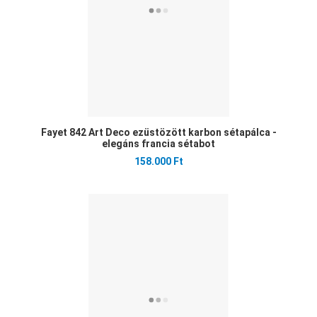
Fayet 842 Art Deco ezüstözött karbon sétapálca -
elegáns francia sétabot
158.000 Ft
Ked
Öss
Gyo