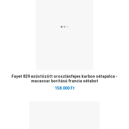
Öss
Gyo
Fayet 829 ezüstözött oroszlánfejes karbon sétapálca -
macassar borítású francia sétabot
158.000 Ft
Ked
Öss