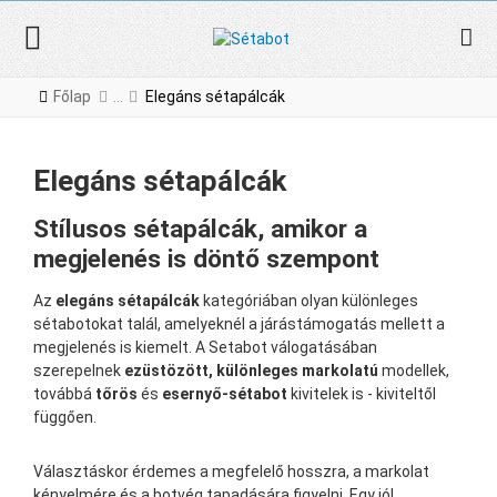
Főlap
Elegáns sétapálcák
Elegáns sétapálcák
Stílusos sétapálcák, amikor a
megjelenés is döntő szempont
Az
elegáns sétapálcák
kategóriában olyan különleges
sétabotokat talál, amelyeknél a járástámogatás mellett a
megjelenés is kiemelt. A Setabot válogatásában
szerepelnek
ezüstözött, különleges markolatú
modellek,
továbbá
tőrös
és
esernyő-sétabot
kivitelek is - kiviteltől
függően.
Választáskor érdemes a megfelelő hosszra, a markolat
kényelmére és a botvég tapadására figyelni. Egy jól