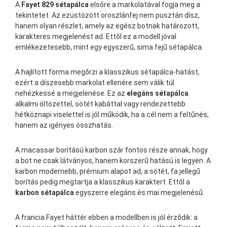
A
Fayet 829 sétapálca
elsőre a markolatával fogja meg a
tekintetet. Az ezüstözött oroszlánfej nem pusztán dísz,
hanem olyan részlet, amely az egész botnak határozott,
karakteres megjelenést ad. Ettől ez a modell jóval
emlékezetesebb, mint egy egyszerű, sima fejű sétapálca.
A hajlított forma megőrzi a klasszikus sétapálca-hatást,
ezért a díszesebb markolat ellenére sem válik túl
nehézkessé a megjelenése. Ez az
elegáns sétapálca
alkalmi öltözettel, sötét kabáttal vagy rendezettebb
hétköznapi viselettel is jól működik, ha a cél nem a feltűnés,
hanem az igényes összhatás.
A macassar borítású karbon szár fontos része annak, hogy
a bot ne csak látványos, hanem korszerű hatású is legyen. A
karbon modernebb, prémium alapot ad, a sötét, fa jellegű
borítás pedig megtartja a klasszikus karaktert. Ettől a
karbon sétapálca
egyszerre elegáns és mai megjelenésű.
A francia Fayet háttér ebben a modellben is jól érződik: a