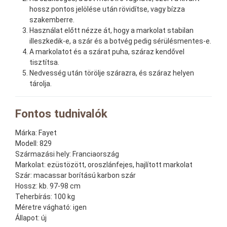
hossz pontos jelölése után rövidítse, vagy bízza
szakemberre.
Használat előtt nézze át, hogy a markolat stabilan
illeszkedik-e, a szár és a botvég pedig sérülésmentes-e.
A markolatot és a szárat puha, száraz kendővel
tisztítsa.
Nedvesség után törölje szárazra, és száraz helyen
tárolja.
Fontos tudnivalók
Márka:
Fayet
Modell:
829
Származási hely:
Franciaország
Markolat:
ezüstözött, oroszlánfejes, hajlított markolat
Szár:
macassar borítású karbon szár
Hossz:
kb. 97-98 cm
Teherbírás:
100 kg
Méretre vágható:
igen
Állapot:
új