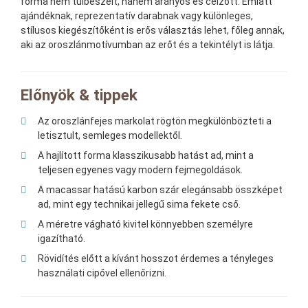
forma nem túlbeszélt, hanem arányos és célzott. Emiatt
ajándéknak, reprezentatív darabnak vagy különleges,
stílusos kiegészítőként is erős választás lehet, főleg annak,
aki az oroszlánmotívumban az erőt és a tekintélyt is látja.
Előnyök & tippek
Az oroszlánfejes markolat rögtön megkülönbözteti a
letisztult, semleges modellektől.
A hajlított forma klasszikusabb hatást ad, mint a
teljesen egyenes vagy modern fejmegoldások.
A macassar hatású karbon szár elegánsabb összképet
ad, mint egy technikai jellegű sima fekete cső.
A méretre vágható kivitel könnyebben személyre
igazítható.
Rövidítés előtt a kívánt hosszot érdemes a tényleges
használati cipővel ellenőrizni.