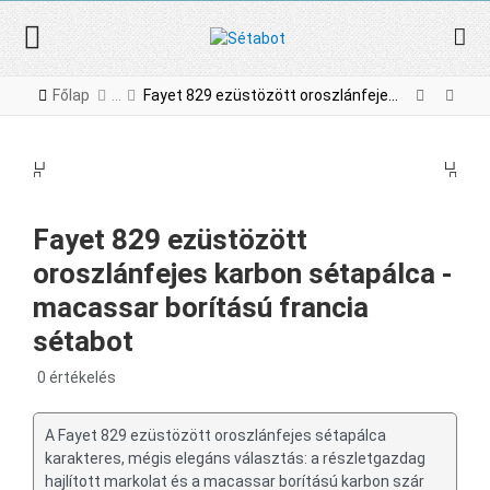
Főlap
Fayet 829 ezüstözött oroszlánfejes karbon sétapálca - macassar borítású francia sétabot
PREV
NE
PREV
NEX
Fayet 829 ezüstözött
oroszlánfejes karbon sétapálca -
macassar borítású francia
sétabot
0 értékelés
A Fayet 829 ezüstözött oroszlánfejes sétapálca
karakteres, mégis elegáns választás: a részletgazdag
hajlított markolat és a macassar borítású karbon szár