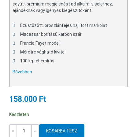
együtt prémium megjelenést ad alkalmi viselethez,
ajándéknak vagy igényes kiegészítőként.
Ezüstözött, oroszlánfejes hajlított markolat
Macassar borítású karbon szár
Francia Fayet modell
Méretre vágható kivitel
100 kg teherbírás
Bővebben
158.000 Ft
Készleten
Mennyiség
-
+