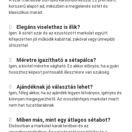
A szár macassar borítású karbonból készül. Ez prémium,
korszerű alapot ad, miközben a megjelenés sötét és
klasszikus marad.
Elegáns viselethez is illik?
Igen. A sötét szár és az ezüstözött markolat együtt
kifejezetten jól működik kabáttal, zakóval vagy ünnepibb
öltözettel.
Méretre igazítható a sétapálca?
Igen, a kivitel méretre vágható. Ez akkor előnyös, ha a gyári
hosszhoz képest pontosabb illesztésre van szükség.
Ajándéknak jó választás lehet?
Igen, főleg akkor, ha az ajándék legyen látványos, igényes és
könnyen megjegyezhető. Az oroszlánfejes markolat miatt
nem hat tucatdarabnak.
Miben más, mint egy átlagos sétabot?
Elsősorban a markolat karakterében és az