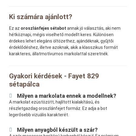
Ki számára ajánlott?
Ez az
oroszlánfejes sétabot
annak jó választás, aki nem
hétköznapi, mégis viselhető modellt keres. Különösen
érdekes lehet elegáns öltözethez, ajándéknak, gyűjtői
érdeklődéshez, illetve azoknak, akik a klasszikus formát
karakteres, állatmotívumos markolattal szeretnék.
Gyakori kérdések - Fayet 829
sétapálca
Milyen a markolata ennek a modellnek?
A markolat ezüstözött, hajlított kialakítású, és
részletgazdag oroszlánfejet formáz. Ez adja a bot
legerősebb vizuális karakterét.
Milyen anyagból készült a szár?