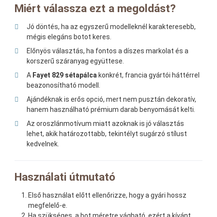
Miért válassza ezt a megoldást?
Jó döntés, ha az egyszerű modelleknél karakteresebb,
mégis elegáns botot keres.
Előnyös választás, ha fontos a díszes markolat és a
korszerű száranyag együttese.
A
Fayet 829 sétapálca
konkrét, francia gyártói háttérrel
beazonosítható modell.
Ajándéknak is erős opció, mert nem pusztán dekoratív,
hanem használható prémium darab benyomását kelti.
Az oroszlánmotívum miatt azoknak is jó választás
lehet, akik határozottabb, tekintélyt sugárzó stílust
kedvelnek.
Használati útmutató
Első használat előtt ellenőrizze, hogy a gyári hossz
megfelelő-e.
Ha szükséges, a bot méretre vágható, ezért a kívánt