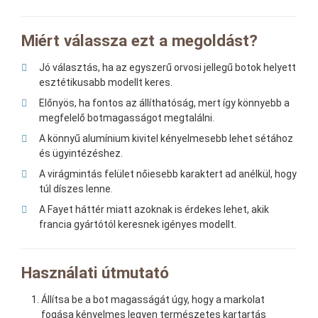
Miért válassza ezt a megoldást?
Jó választás, ha az egyszerű orvosi jellegű botok helyett
esztétikusabb modellt keres.
Előnyös, ha fontos az állíthatóság, mert így könnyebb a
megfelelő botmagasságot megtalálni.
A könnyű alumínium kivitel kényelmesebb lehet sétához
és ügyintézéshez.
A virágmintás felület nőiesebb karaktert ad anélkül, hogy
túl díszes lenne.
A Fayet háttér miatt azoknak is érdekes lehet, akik
francia gyártótól keresnek igényes modellt.
Használati útmutató
Állítsa be a bot magasságát úgy, hogy a markolat
fogása kényelmes legyen természetes kartartás