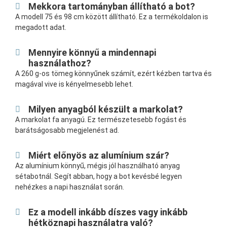
Mekkora tartományban állítható a bot?
A modell 75 és 98 cm között állítható. Ez a termékoldalon is
megadott adat.
Mennyire könnyű a mindennapi
használathoz?
A 260 g-os tömeg könnyűnek számít, ezért kézben tartva és
magával vive is kényelmesebb lehet.
Milyen anyagból készült a markolat?
A markolat fa anyagú. Ez természetesebb fogást és
barátságosabb megjelenést ad.
Miért előnyös az alumínium szár?
Az alumínium könnyű, mégis jól használható anyag
sétabotnál. Segít abban, hogy a bot kevésbé legyen
nehézkes a napi használat során.
Ez a modell inkább díszes vagy inkább
hétköznapi használatra való?