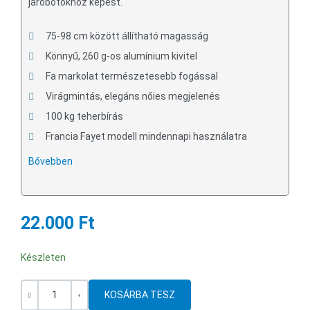
járóbotokhoz képest.
75-98 cm között állítható magasság
Könnyű, 260 g-os alumínium kivitel
Fa markolat természetesebb fogással
Virágmintás, elegáns nőies megjelenés
100 kg teherbírás
Francia Fayet modell mindennapi használatra
Bővebben
22.000 Ft
Készleten
Mennyiség
-
+