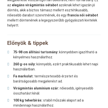
Megjelenése visszafogottan dekoratív, nem túl harsány. Ez
az
elegáns virágmintás sétabot
azoknak lehet igazán jó
döntés, akik a biztos támasz mellett esztétikusabb,
nőiesebb darabot szeretnének, és egy
francia női sétabot
mellett döntenének a legegyszerűbb gyógyászati kivitelek
helyett.
Előnyök & tippek
75-98 cm állítási tartomány:
könnyebben igazítható a
kényelmes használathoz.
260 g-os súly:
könnyebb, ezért praktikusabb lehet napi
használatban.
Fa markolat:
természetesebb érzetet és
barátságosabb megjelenést ad.
Virágmintás alumínium szár:
nőiesebb, igényesebb
összhatást kínál.
100 kg teherbírás:
stabil műszaki alapot ad a
mindennapi használathoz.