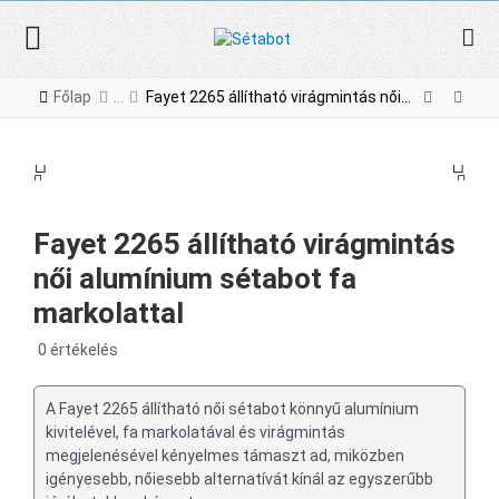
Főlap
Fayet 2265 állítható virágmintás női alumínium sétabot fa markolattal
PREV
NE
PREV
NEX
Fayet 2265 állítható virágmintás
női alumínium sétabot fa
markolattal
0 értékelés
A Fayet 2265 állítható női sétabot könnyű alumínium
kivitelével, fa markolatával és virágmintás
megjelenésével kényelmes támaszt ad, miközben
igényesebb, nőiesebb alternatívát kínál az egyszerűbb