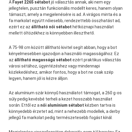
A
Fayet 2265 sétabot
jó választás annak, aki nem egy
jellegtelen, pusztán funkcionális modellt keres, hanem olyan
támaszt, amely a megjelenésére is ad. A virágos minta és a
fa markolat együtt nőiesebb, rendezettebb összhatást ad,
ezért ez az
állítható női sétabot
hétköznapi használat
mellett öltözékhez is könnyebben illeszthető.
A 75-98 cm között állítható kivitel segít abban, hogy a bot
kényelmesebben igazodjon a használó magasságához. Ez
az
állítható magasságú sétabot
ezért praktikus választás
városi sétához, ügyintézéshez vagy mindennapi
közlekedéshez, amikor fontos, hogy a bot ne csak szép
legyen, hanem jól is kézre álljon.
Az alumínium szár könnyű használatot támogat, a 260 g-os
súly pedig kevésbé terheli a kezet hosszabb használat
során. Ettől ez a
női alumínium sétabot
kézben tartva is
könnyedebb érzetet ad, mint a nehezebb modellek, a derby
jellegű fa markolat pedig természetesebb fogást kínál.