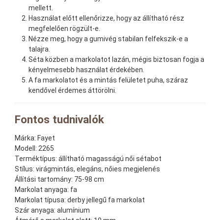
mellett.
Használat előtt ellenőrizze, hogy az állítható rész
megfelelően rögzült-e.
Nézze meg, hogy a gumivég stabilan felfekszik-e a
talajra.
Séta közben a markolatot lazán, mégis biztosan fogja a
kényelmesebb használat érdekében.
A fa markolatot és a mintás felületet puha, száraz
kendővel érdemes áttörölni.
Fontos tudnivalók
Márka:
Fayet
Modell:
2265
Terméktípus:
állítható magasságú női sétabot
Stílus:
virágmintás, elegáns, nőies megjelenés
Állítási tartomány:
75-98 cm
Markolat anyaga:
fa
Markolat típusa:
derby jellegű fa markolat
Szár anyaga:
alumínium