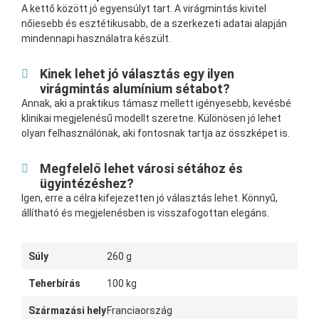
A kettő között jó egyensúlyt tart. A virágmintás kivitel
nőiesebb és esztétikusabb, de a szerkezeti adatai alapján
mindennapi használatra készült.
Kinek lehet jó választás egy ilyen
virágmintás alumínium sétabot?
Annak, aki a praktikus támasz mellett igényesebb, kevésbé
klinikai megjelenésű modellt szeretne. Különösen jó lehet
olyan felhasználónak, aki fontosnak tartja az összképet is.
Megfelelő lehet városi sétához és
ügyintézéshez?
Igen, erre a célra kifejezetten jó választás lehet. Könnyű,
állítható és megjelenésben is visszafogottan elegáns.
Súly
260 g
Teherbírás
100 kg
Származási hely
Franciaország