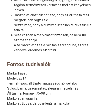
fogása természetes kartartás mellett kényelmes
legyen.
Használat előtt ellenőrizze, hogy az állítható rész
megfelelően rögzült-e.
Nézze meg, hogy a gumivég stabilan felfekszik-e a
talajra.
Séta közben a markolatot biztosan, de nem túl
szorosan fogja.
A fa markolatot és a mintás szárat puha, száraz
kendővel érdemes áttörölni.
Fontos tudnivalók
Márka:
Fayet
Modell:
2314
Terméktípus:
állítható magasságú női sétabot
Stílus:
barna, virágmintás, elegáns megjelenés
Állítási tartomány:
75-98 cm
Markolat anyaga:
fa
Markolat típusa:
derby jellegű fa markolat