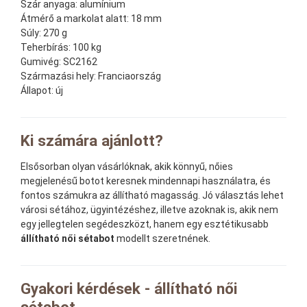
Szár anyaga:
alumínium
Átmérő a markolat alatt:
18 mm
Súly:
270 g
Teherbírás:
100 kg
Gumivég:
SC2162
Származási hely:
Franciaország
Állapot:
új
Ki számára ajánlott?
Elsősorban olyan vásárlóknak, akik könnyű, nőies
megjelenésű botot keresnek mindennapi használatra, és
fontos számukra az állítható magasság. Jó választás lehet
városi sétához, ügyintézéshez, illetve azoknak is, akik nem
egy jellegtelen segédeszközt, hanem egy esztétikusabb
állítható női sétabot
modellt szeretnének.
Gyakori kérdések - állítható női