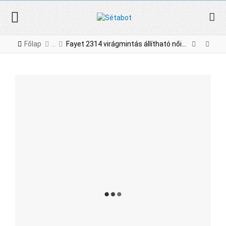
Főlap
Fayet 2314 virágmintás állítható női alumínium sétabot fa markolattal