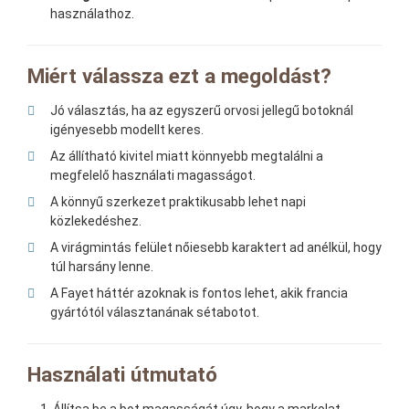
használathoz.
Miért válassza ezt a megoldást?
Jó választás, ha az egyszerű orvosi jellegű botoknál
igényesebb modellt keres.
Az állítható kivitel miatt könnyebb megtalálni a
megfelelő használati magasságot.
A könnyű szerkezet praktikusabb lehet napi
közlekedéshez.
A virágmintás felület nőiesebb karaktert ad anélkül, hogy
túl harsány lenne.
A Fayet háttér azoknak is fontos lehet, akik francia
gyártótól választanának sétabotot.
Használati útmutató
Állítsa be a bot magasságát úgy, hogy a markolat