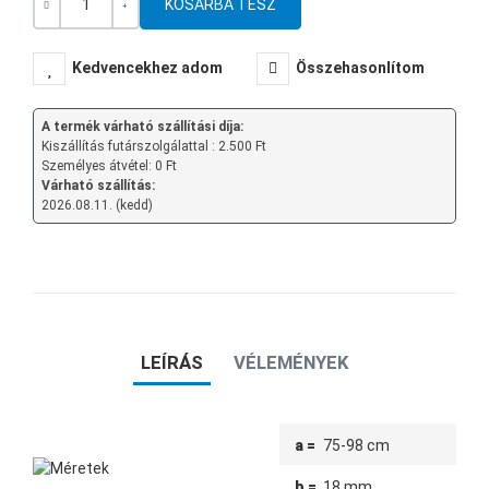
Mennyiség
-
+
Kedvencekhez adom
Összehasonlítom
A termék várható szállítási díja:
Kiszállítás futárszolgálattal : 2.500 Ft
Személyes átvétel: 0 Ft
Várható szállítás:
2026.08.11. (kedd)
LEÍRÁS
VÉLEMÉNYEK
a =
75-98 cm
b =
18 mm