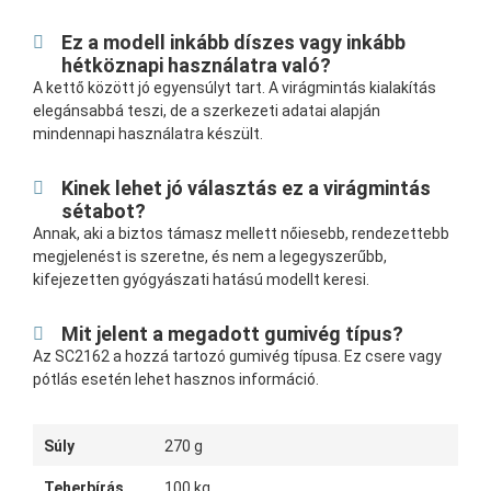
Ez a modell inkább díszes vagy inkább
hétköznapi használatra való?
A kettő között jó egyensúlyt tart. A virágmintás kialakítás
elegánsabbá teszi, de a szerkezeti adatai alapján
mindennapi használatra készült.
Kinek lehet jó választás ez a virágmintás
sétabot?
Annak, aki a biztos támasz mellett nőiesebb, rendezettebb
megjelenést is szeretne, és nem a legegyszerűbb,
kifejezetten gyógyászati hatású modellt keresi.
Mit jelent a megadott gumivég típus?
Az SC2162 a hozzá tartozó gumivég típusa. Ez csere vagy
pótlás esetén lehet hasznos információ.
Súly
270 g
Teherbírás
100 kg