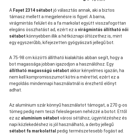
A
Fayet 2314 sétabot
jó választás annak, aki a biztos
támasz mellett a megjelenésre is figyel. A barna,
virágmintás felület és a fa markolat együtt visszafogottan
elegáns összhatást ad, ezért ez a
virágmintás állítható női
sétabot
könnyebben illik a hétköznapi öltözethez is, mint
egy egyszerűbb, kifejezetten gyógyászati jellegű bot.
A 75-98 cm közötti állítható kialakítás abban segít, hogy a
bot magassága jobban igazodjon a használóhoz. Egy
állítható magasságú sétabot
akkor kényelmes igazán, ha
nem kell kompromisszumot kötni a mérettel, ezért ez a
megoldás mindennapi használatnál is érezhető előnyt
adhat.
Az alumínium szár könnyű használatot támogat, a 270 g-os
tömeg pedig nem teszi feleslegesen nehézzé a botot. Ettől
ez az
alumínium sétabot
városi sétához, ügyintézéshez és
napi közlekedéshez is jól használható, a derby jellegű
sétabot fa markolattal
pedig természetesebb fogást ad.