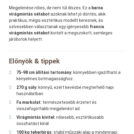
Megjelenése nőies, de nem túl díszes. Ez a
barna
virágmintás sétabot
azoknak lehet jó döntés, akik
praktikus, mégis esztétikus modellt keresnek, és
szívesebben választanak egy igényesebb
francia
virágmintás sétabot
kivitelt a megszokott, semleges
járóbotok helyett.
Előnyök & tippek
75-98 cm állítási tartomány:
könnyebben igazítható a
kényelmes botmagassághoz.
270 g súly:
könnyű, ezért kevésbé megterhelő napi
használatban.
Fa markolat:
természetesebb érzetet és
visszafogottabb megjelenést ad.
Virágmintás kivitel:
nőiesebb, esztétikusabb
összhatást kínál.
100 kg teherbírás:
stabil műszaki alap a mindennapi