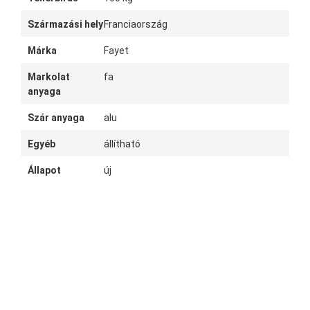
Származási hely
Franciaország
Márka
Fayet
Markolat
fa
anyaga
Szár anyaga
alu
Egyéb
állítható
Állapot
új