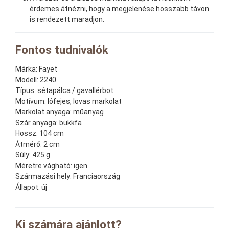
érdemes átnézni, hogy a megjelenése hosszabb távon
is rendezett maradjon.
Fontos tudnivalók
Márka:
Fayet
Modell:
2240
Típus:
sétapálca / gavallérbot
Motívum:
lófejes, lovas markolat
Markolat anyaga:
műanyag
Szár anyaga:
bükkfa
Hossz:
104 cm
Átmérő:
2 cm
Súly:
425 g
Méretre vágható:
igen
Származási hely:
Franciaország
Állapot:
új
Ki számára ajánlott?