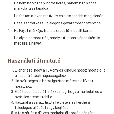
Ha nem hétköznapi botot keres, hanem különleges
markolatú sétapálcát.
Ha fontos a lovas motívum és a díszesebb megjelenés.
Ha fa szárral készült, elegáns gavallérbotot szeretne.
Ha Fayet márkájú, francia eredetű modellt keres.
Ha olyan darabot néz, amely stílusban ajándékként is
megállja a helyét.
Használati útmutató
Ellenőrizze, hogy a 104 cm-es kiinduló hossz megfelel-e
a használó testmagasságához.
Ha szükséges, a botot igazítsa méretre a kívánt
hosszhoz.
Első használat előtt nézze meg, hogy a markolat és a
szár illesztése stabil-e.
Használja száraz, tiszta felületen, és kerülje a
felesleges ütődést vagy leejtést.
A fa szár és a díszes markolat állapotát időnként