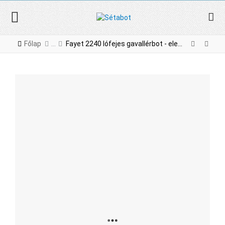
Főlap
Fayet 2240 lófejes gavallérbot - elegáns bükkfa sétapálca lovas motívummal