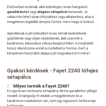
Elsősorban azoknak, akik különleges, lovas hangulatú
gavallérbotot
vagy
elegáns sétapálcát
keresnek. Jó
választás lehet olyan öltözékhez vagy alkalomhoz, ahol a
megjelenés legalább annyira fontos, mint maga a funkció.
Ajándéknak is jól működhet lovas témák kedvelőinek,
gyűjtőknek vagy olyan vásárlóknak, akik szeretik a
karakteres, klasszikus stílusú kiegészítőket. A megfelelő
hossz ellenőrzése ennél a modellnél is fontos, mert a
kényelmes használat alapja a jól megválasztott méret.
Gyakori kérdések - Fayet 2240 lófejes
sétapálca
Milyen termék a Fayet 2240?
Ez egy lovas motívumú sétapálca, illetve gavallérbot jellegű
modell. A hangsúly itt inkább a megjelenésen és a
karakteres markolaton van, nem egy egyszerű, hétköznapi
botformán.