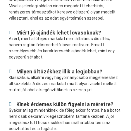
Mivel a jelenlegi oldalon nincs megadott teherbírás,
rendszeres támasztékot keresve célszerű olyan modellt
választani, ahol ez az adat egyértelműen szerepel.
Miért jó ajándék lehet lovasoknak?
Azért, mert a lófejes markolat nem általános díszítés,
hanem rögtön felismerhető lovas motívum. Emiatt
személyesebb és karakteresebb ajándék lehet, mint egy
egyszerű sétabot.
Milyen öltözékhez illik a legjobban?
Klasszikus, alkalmi vagy hagyományosabb megjelenéshez
áll közelebb. A díszes markolat miatt olyan viselet mellett
mutat jól, ahol a kiegészítőknek is szerep jut.
Kinek érdemes külön figyelni a méretre?
Gyakorlatilag mindenkinek, de főleg akkor fontos, ha a botot
nem csak dekoratív kiegészítőként tartaná kézben. A jól
megválasztott hossz sokkal használhatóbbá teszi az
összhatást és a fogást is.