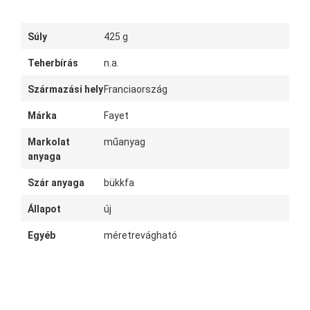
Súly
425 g
Teherbírás
n.a.
Származási hely
Franciaország
Márka
Fayet
Markolat
műanyag
anyaga
Szár anyaga
bükkfa
Állapot
új
Egyéb
méretrevágható