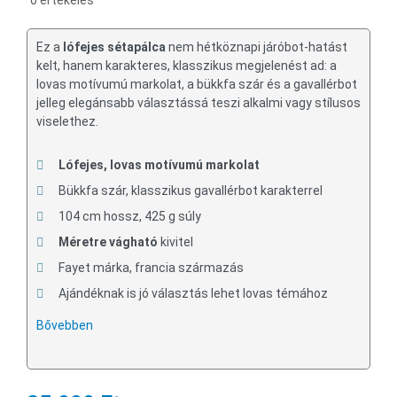
0 értékelés
Ez a
lófejes sétapálca
nem hétköznapi járóbot-hatást
kelt, hanem karakteres, klasszikus megjelenést ad: a
lovas motívumú markolat, a bükkfa szár és a gavallérbot
jelleg elegánsabb választássá teszi alkalmi vagy stílusos
viselethez.
Lófejes, lovas motívumú markolat
Bükkfa szár, klasszikus gavallérbot karakterrel
104 cm hossz, 425 g súly
Méretre vágható
kivitel
Fayet márka, francia származás
Ajándéknak is jó választás lehet lovas témához
Bővebben