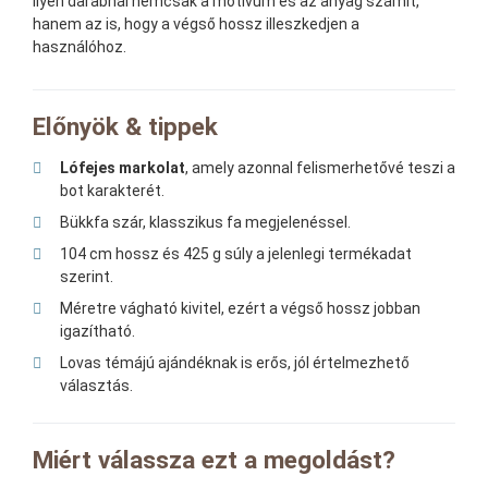
ilyen darabnál nemcsak a motívum és az anyag számít,
hanem az is, hogy a végső hossz illeszkedjen a
használóhoz.
Előnyök & tippek
Lófejes markolat
, amely azonnal felismerhetővé teszi a
bot karakterét.
Bükkfa szár, klasszikus fa megjelenéssel.
104 cm hossz és 425 g súly a jelenlegi termékadat
szerint.
Méretre vágható kivitel, ezért a végső hossz jobban
igazítható.
Lovas témájú ajándéknak is erős, jól értelmezhető
választás.
Miért válassza ezt a megoldást?