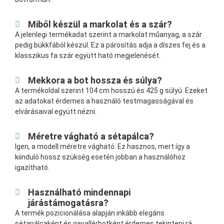
Miből készül a markolat és a szár?
A jelenlegi termékadat szerint a markolat műanyag, a szár
pedig bükkfából készül. Ez a párosítás adja a díszes fej és a
klasszikus fa szár együtt ható megjelenését.
Mekkora a bot hossza és súlya?
A termékoldal szerint 104 cm hosszú és 425 g súlyú. Ezeket
az adatokat érdemes a használó testmagasságával és
elvárásaival együtt nézni.
Méretre vágható a sétapálca?
Igen, a modell méretre vágható. Ez hasznos, mert így a
kiinduló hossz szükség esetén jobban a használóhoz
igazítható.
Használható mindennapi
járástámogatásra?
A termék pozicionálása alapján inkább elegáns
sétapálcaként és gavallérbotként érdemes tekinteni rá.