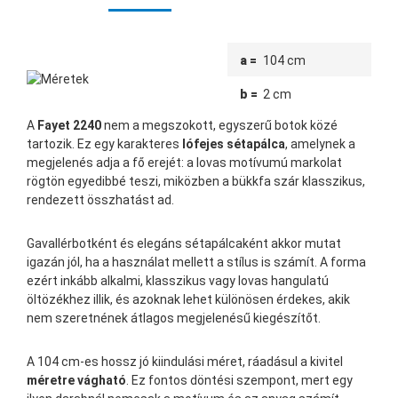
a =
104 cm
b =
2 cm
A
Fayet 2240
nem a megszokott, egyszerű botok közé
tartozik. Ez egy karakteres
lófejes sétapálca
, amelynek a
megjelenés adja a fő erejét: a lovas motívumú markolat
rögtön egyedibbé teszi, miközben a bükkfa szár klasszikus,
rendezett összhatást ad.
Gavallérbotként és elegáns sétapálcaként akkor mutat
igazán jól, ha a használat mellett a stílus is számít. A forma
ezért inkább alkalmi, klasszikus vagy lovas hangulatú
öltözékhez illik, és azoknak lehet különösen érdekes, akik
nem szeretnének átlagos megjelenésű kiegészítőt.
A 104 cm-es hossz jó kiindulási méret, ráadásul a kivitel
méretre vágható
. Ez fontos döntési szempont, mert egy