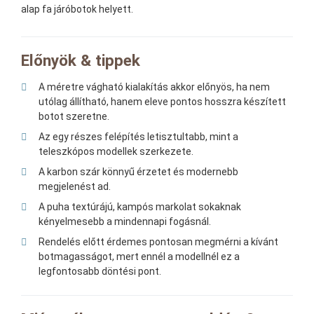
alap fa járóbotok helyett.
Előnyök & tippek
A méretre vágható kialakítás akkor előnyös, ha nem
utólag állítható, hanem eleve pontos hosszra készített
botot szeretne.
Az egy részes felépítés letisztultabb, mint a
teleszkópos modellek szerkezete.
A karbon szár könnyű érzetet és modernebb
megjelenést ad.
A puha textúrájú, kampós markolat sokaknak
kényelmesebb a mindennapi fogásnál.
Rendelés előtt érdemes pontosan megmérni a kívánt
botmagasságot, mert ennél a modellnél ez a
legfontosabb döntési pont.