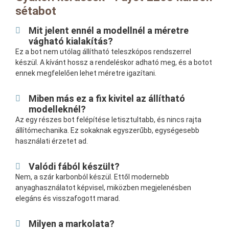
sétabot
Mit jelent ennél a modellnél a méretre
vágható kialakítás?
Ez a bot nem utólag állítható teleszkópos rendszerrel
készül. A kívánt hossz a rendeléskor adható meg, és a botot
ennek megfelelően lehet méretre igazítani.
Miben más ez a fix kivitel az állítható
modelleknél?
Az egy részes bot felépítése letisztultabb, és nincs rajta
állítómechanika. Ez sokaknak egyszerűbb, egységesebb
használati érzetet ad.
Valódi fából készült?
Nem, a szár karbonból készül. Ettől modernebb
anyaghasználatot képvisel, miközben megjelenésben
elegáns és visszafogott marad.
Milyen a markolata?