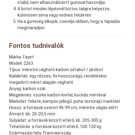
stabil, nem elhasználódott gumival használja.
A botot minden lépésnél biztos talajra helyezze,
különösen sima vagy nedves felületen.
Ha a gumivég elkopik, cserélje időben, hogy a tapadás
megmaradjon.
Fontos tudnivalók
Márka:
Fayet
Modell:
2263
Típus:
méretre vágható karbon sétabot / járóbot
Kialakítás:
egy részes, fix hosszúságú, rendeléskor
megadott méret alapján vágható
Anyag:
karbon szár
Megjelenés:
szürke karbon kivitel, kockás mintával
Markolat:
fekete, kampós jellegű, puha textúrájú markolat
Hossz:
a források szerint 96-99 cm, méretre vágás előtt
Átmérő:
kb. 20-20,5 mm
Súlyadat:
a források között eltérő, kb. 205-300 g
Teherbírás:
a források között eltérő, 100-120 kg
Származási hely:
Franciaország