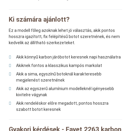
Ki számára ajánlott?
Ez a modell főleg azoknak lehet jó választás, akik pontos
hosszra igazított, fix felépítésű botot szeretnének, és nem
kedvelik az állítható szerkezeteket.
Akik könnyű karbon járóbotot keresnek napi használatra
Akiknek fontos a klasszikus kampós markolat
Akik a sima, egyszínű botoknál karakteresebb
megjelenést szeretnének
Akik az egyszerű alumínium modelleknél igényesebb
kivitelre vágynak
Akik rendeléskor előre megadott, pontos hosszra
szabott botot keresnek
Gyakori kérdések - Fayet 2263 karbon