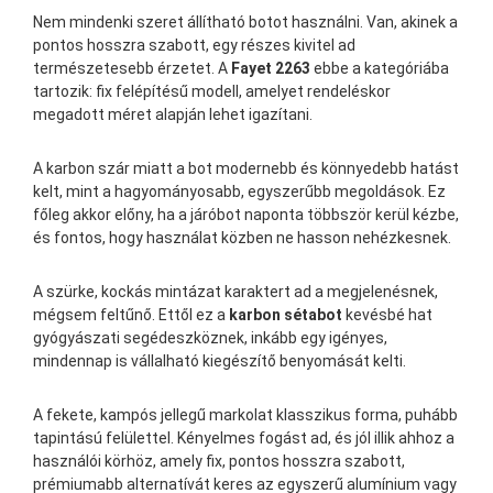
Nem mindenki szeret állítható botot használni. Van, akinek a
pontos hosszra szabott, egy részes kivitel ad
természetesebb érzetet. A
Fayet 2263
ebbe a kategóriába
tartozik: fix felépítésű modell, amelyet rendeléskor
megadott méret alapján lehet igazítani.
A karbon szár miatt a bot modernebb és könnyedebb hatást
kelt, mint a hagyományosabb, egyszerűbb megoldások. Ez
főleg akkor előny, ha a járóbot naponta többször kerül kézbe,
és fontos, hogy használat közben ne hasson nehézkesnek.
A szürke, kockás mintázat karaktert ad a megjelenésnek,
mégsem feltűnő. Ettől ez a
karbon sétabot
kevésbé hat
gyógyászati segédeszköznek, inkább egy igényes,
mindennap is vállalható kiegészítő benyomását kelti.
A fekete, kampós jellegű markolat klasszikus forma, puhább
tapintású felülettel. Kényelmes fogást ad, és jól illik ahhoz a
használói körhöz, amely fix, pontos hosszra szabott,
prémiumabb alternatívát keres az egyszerű alumínium vagy