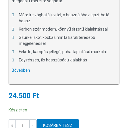
megadott méretre vágható.
Méretre vágható kivitel, a használóhoz igazítható
hossz
Karbon szár modern, könnyű érzetű kialakítással
Szürke, skót kockás minta karakteresebb
megjelenéssel
Fekete, kampós jellegű, puha tapintású markolat
Egy részes, fix hosszúságú kialakítás
Bővebben
24.500 Ft
Készleten