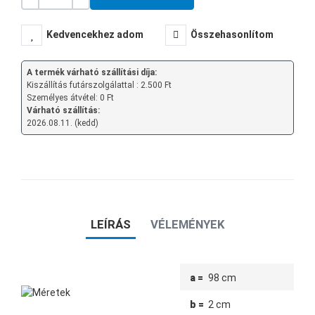
Mennyiség
-
+
Kedvencekhez adom
Összehasonlítom
A termék várható szállítási díja:
Kiszállítás futárszolgálattal : 2.500 Ft
Személyes átvétel: 0 Ft
Várható szállítás:
2026.08.11. (kedd)
LEÍRÁS
VÉLEMÉNYEK
a =
98 cm
b =
2 cm