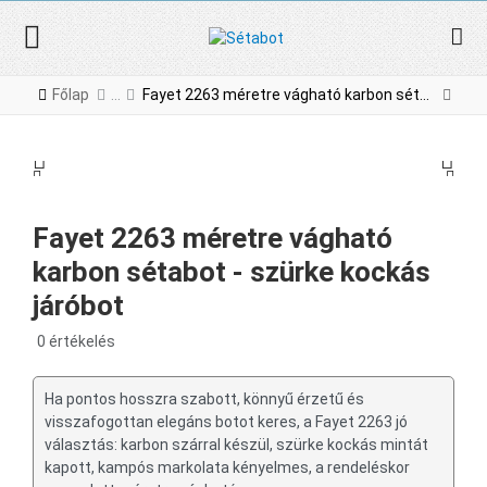
Főlap
Fayet 2263 méretre vágható karbon sétabot - szürke kockás járóbot
PREV
NE
PREV
NEX
Fayet 2263 méretre vágható
karbon sétabot - szürke kockás
járóbot
0 értékelés
Ha pontos hosszra szabott, könnyű érzetű és
visszafogottan elegáns botot keres, a Fayet 2263 jó
választás: karbon szárral készül, szürke kockás mintát
kapott, kampós markolata kényelmes, a rendeléskor