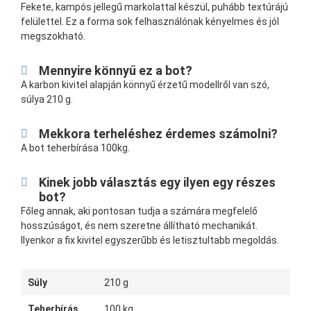
Fekete, kampós jellegű markolattal készül, puhább textúrájú
felülettel. Ez a forma sok felhasználónak kényelmes és jól
megszokható.
Mennyire könnyű ez a bot?
A karbon kivitel alapján könnyű érzetű modellről van szó,
súlya 210 g.
Mekkora terheléshez érdemes számolni?
A bot teherbírása 100kg.
Kinek jobb választás egy ilyen egy részes
bot?
Főleg annak, aki pontosan tudja a számára megfelelő
hosszúságot, és nem szeretne állítható mechanikát.
Ilyenkor a fix kivitel egyszerűbb és letisztultabb megoldás.
Súly
210 g
Teherbírás
100 kg