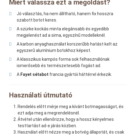
Miért válassza ezt a megoldást?
Jó választás, ha nem állítható, hanem fix hosszra
szabott botot keres.
A szürke kockás minta elegánsabb és egyedibb
megjelenést ad a sima, egyszínű modelleknél.
A karbon anyaghasználat korszerűbb hatást kelt az
egyszerű alumínium botokhoz képest.
A klasszikus kampós forma sok felhasználónak
ismerősebb és természetesebb fogást ad.
A
Fayet sétabot
francia gyártói háttérrel érkezik.
Használati útmutató
Rendelés előtt mérje meg a kívánt botmagasságot, és
ezt adja meg a megrendelésnél.
Átvétel után ellenőrizze, hogy a hossz kényelmes
testtartást ad-e járás közben.
Használat előtt nézze meg a botvég állapotát, és csak