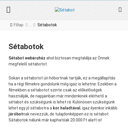
Főlap
Sétabotok
Sétabotok
Sétabot webáruház
ahol biztosan megtalálja az Önnek
megfelelő sétabotot.
Sokan a sétabotot úri hóbortnak tartják, ez a megállapítás
ha a régi filmekre gondolunk még igaz is lehetne. Ezekben a
filmekben a sétabotot szinte csak az előkelőségek
használják, de napjainban már mindenkinek elérhető a
sétabot és szükségünk is lehet rá. Különösen szükségünk
lehet egy jó sétabotra a
kor haladtával
, igaz ilyenkor inkább
járóbot
nak nevezzük, de tulajdonképpen ez is sétabot.
Sátabotok nálunk már kaphatóak 20.000 Ft alatt is!