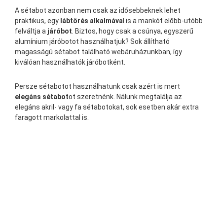
A sétabot azonban nem csak az idősebbeknek lehet
praktikus, egy
lábtörés alkalmáva
l is a mankót előbb-utóbb
felváltja a
járóbot
. Biztos, hogy csak a csúnya, egyszerű
alumínium járóbotot használhatjuk? Sok állítható
magasságú sétabot található webáruházunkban, így
kiválóan használhatók járóbotként.
Persze sétabotot használhatunk csak azért is mert
elegáns sétabot
ot szeretnénk. Nálunk megtalálja az
elegáns akril- vagy fa sétabotokat, sok esetben akár extra
faragott markolattal is.