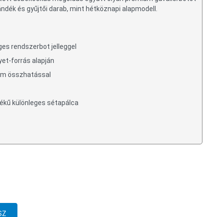
ándék és gyűjtői darab, mint hétköznapi alapmodell.
ges rendszerbot jelleggel
yet-forrás alapján
ium összhatással
tékű különleges sétapálca