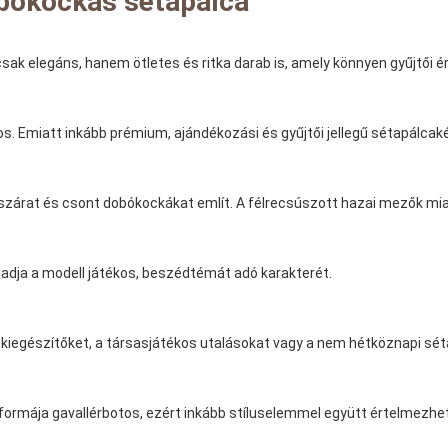
obókockás sétapálca
sak elegáns, hanem ötletes és ritka darab is, amely könnyen gyűjtői é
os. Emiatt inkább prémium, ajándékozási és gyűjtői jellegű sétapálcak
szárat és csont dobókockákat említ. A félrecsúszott hazai mezők miat
z adja a modell játékos, beszédtémát adó karakterét.
fi kiegészítőket, a társasjátékos utalásokat vagy a nem hétköznapi sé
A formája gavallérbotos, ezért inkább stíluselemmel együtt értelmezhe