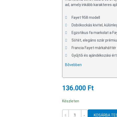
ad, amely inkább karakteres aj
Fayet 958 modell
Dobókockás kivitel, különle
Egzotikus fa markolat a Fa
Sötét, elegáns szár prém
Francia Fayet márkaháttér
Gyűjtői és ajándékozási ér
Bővebben
136.000 Ft
Készleten