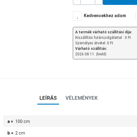
Mennyiség
-
+
Kedvencekhez adom
A termék várható szállítási díja:
Kiszállítás futárszolgálattal : 0 Ft
Személyes átvétel: 0 Ft
Várható szállítás:
2026.08.11. (kedd)
LEÍRÁS
VÉLEMÉNYEK
a =
100 cm
b =
2 cm