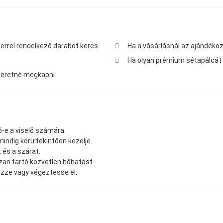
errel rendelkező darabot keres.
Ha a vásárlásnál az ajándékoz
Ha olyan prémium sétapálcát 
szeretné megkapni.
ő-e a viselő számára.
mindig körültekintően kezelje.
 és a szárat.
zan tartó közvetlen hőhatást.
zze vagy végeztesse el.