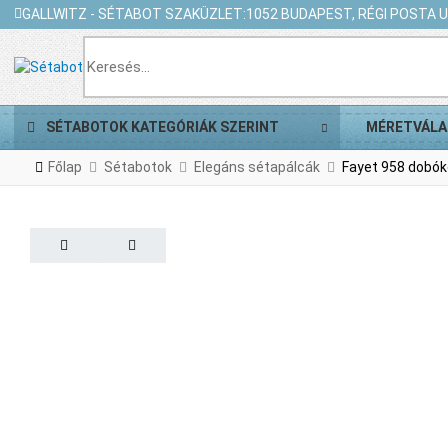
GALLWITZ - SÉTABOT SZAKÜZLET:
1052 BUDAPEST, RÉGI POSTA U.
SÉTABOTOK KATEGÓRIÁK SZERINT
MÉRETVÁLA
Főlap
Sétabotok
Elegáns sétapálcák
Fayet 958 dobók
PREV
NEXT