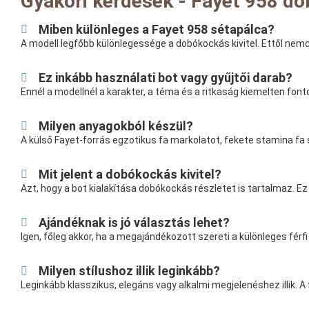
Gyakori kérdések - Fayet 958 d
Miben különleges a Fayet 958 sétapálca?
A modell legfőbb különlegessége a dobókockás kivitel. Ettől nemc
Ez inkább használati bot vagy gyűjtői darab?
Ennél a modellnél a karakter, a téma és a ritkaság kiemelten font
Milyen anyagokból készül?
A külső Fayet-forrás egzotikus fa markolatot, fekete stamina fa 
Mit jelent a dobókockás kivitel?
Azt, hogy a bot kialakítása dobókockás részletet is tartalmaz. E
Ajándéknak is jó választás lehet?
Igen, főleg akkor, ha a megajándékozott szereti a különleges fér
Milyen stílushoz illik leginkább?
Leginkább klasszikus, elegáns vagy alkalmi megjelenéshez illik. 