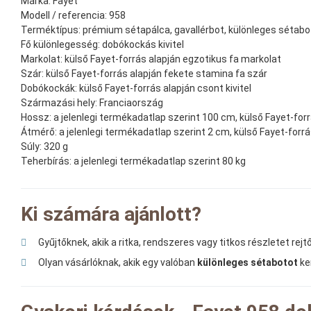
Márka:
Fayet
Modell / referencia:
958
Terméktípus:
prémium sétapálca, gavallérbot, különleges sétabot,
Fő különlegesség:
dobókockás kivitel
Markolat:
külső Fayet-forrás alapján egzotikus fa markolat
Szár:
külső Fayet-forrás alapján fekete stamina fa szár
Dobókockák:
külső Fayet-forrás alapján csont kivitel
Származási hely:
Franciaország
Hossz:
a jelenlegi termékadatlap szerint 100 cm, külső Fayet-fo
Átmérő:
a jelenlegi termékadatlap szerint 2 cm, külső Fayet-for
Súly:
320 g
Teherbírás:
a jelenlegi termékadatlap szerint 80 kg
Ki számára ajánlott?
Gyűjtőknek, akik a ritka, rendszeres vagy titkos részletet rejt
Olyan vásárlóknak, akik egy valóban
különleges sétabotot
ke