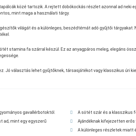
álcák közé tartozik. A rejtett dobókockás részlet azonnal ad neki eg
ontos, mint maga a használati tárgy.
iegészítők világát és a különleges, beszédtémát adó gyűjtői tárgyakat.
tékel.
s sötét stamina fa szárral készül. Ez az anyagpáros meleg, elegáns 
legessége.
hez. Jó választás lehet gyűjtőknek, társasjátékot vagy klasszikus úri k
agyományos gavallérbotoktól.
A sötét szár és a klasszikus f
t ad, mint egy egyszerű
Ajándéknak kifejezetten erős 
A különleges részletek miatt 