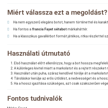
Miért válassza ezt a megoldást?
Ha nem egyszerű elegáns botot, hanem történettel és karakt
Ha fontos a
francia Fayet sétabot
márkaháttér.
Ha a klasszikus gavallérbot formát játékos, ritka részlettel 
Használati útmutató
Első használat előtt ellenőrizze, hogy a bot hossza megfelel
A különleges kivitel miatt a markolatot és a rejtett részeket 
Használat után puha, száraz kendővel törölje át a markolatot
Tároláskor kerülje az erős ütődést, a nedvességet és a hoss
Ha a hossz igazítása szükséges, azt csak szakszerűen vége
Fontos tudnivalók