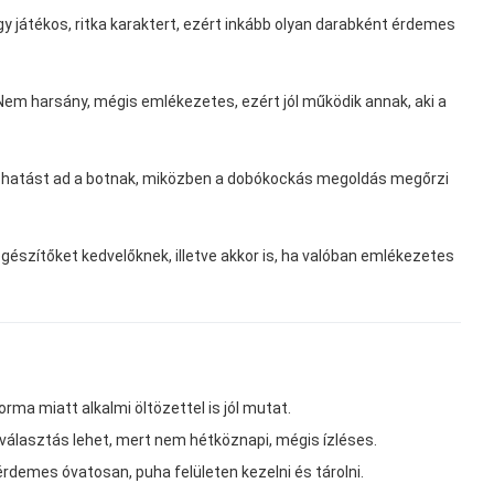
y játékos, ritka karaktert, ezért inkább olyan darabként érdemes
 Nem harsány, mégis emlékezetes, ezért jól működik annak, aki a
összhatást ad a botnak, miközben a dobókockás megoldás megőrzi
iegészítőket kedvelőknek, illetve akkor is, ha valóban emlékezetes
orma miatt alkalmi öltözettel is jól mutat.
választás lehet, mert nem hétköznapi, mégis ízléses.
érdemes óvatosan, puha felületen kezelni és tárolni.