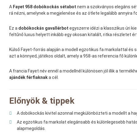
A
Fayet 958 dobókockás sétabot
nem a szokványos elegáns sétap
rá nézni, amelynek a megjelenése és az ötlete legalább annyira f
Ez a
dobókockás gavallérbot
egyszerre idézi a klasszikus úri k
feltűnő luxus helyett inkább egy okosan kitalált, ritka részletet ér
Külső Fayet-forrás alapján a modell egzotikus fa markolattal é
azt a könnyed, játékos oldalt, amely a 958-as referencia fő külön
A francia Fayet név ennél a modellnél különösen jól illik a termék
ajándék férfiaknak
a cél.
Előnyök & tippek
A dobókockás kivitel azonnal megkülönbözteti a modellt a h
Az egzotikus fa markolat elegánsabb és különlegesebb hatás
alapmegoldás.