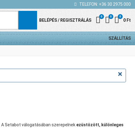
TELEFON:
+36 30 2975 000
0
0
0
Kedvenc termék
Összehasonl
Kosár
BELÉPÉS / REGISZTRÁLÁS
0 Ft
SZÁLLÍTÁS
×
t. A Setabot válogatásában szerepelnek
ezüstözött, különleges