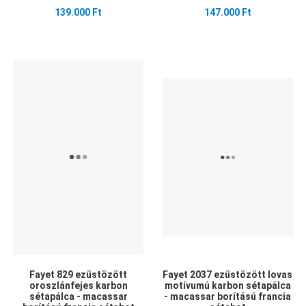
139.000 Ft
147.000 Ft
Kedvencekhez adom
Kedvencekhez adom
K
Összehasonlítom
Összehasonlítom
Ö
Gyors nézet
Gyors nézet
G
Fayet 829 ezüstözött
Fayet 2037 ezüstözött lovas
oroszlánfejes karbon
motívumú karbon sétapálca
sétapálca - macassar
- macassar borítású francia