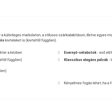
a különleges markolaton, a stílusos szárkialakításon, illetve egyes mode
yős
kiviteleket is (kiviteltől függően).
akter a kézben
Esernyő-sétabotok
- eső elő
iteltől függően)
Klasszikus elegáns pálcák
- 
ően):
Kényelmes fogás lehet, ha a f