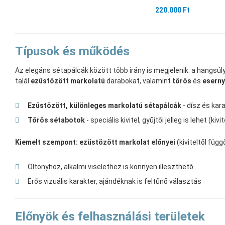
220.000 Ft
Típusok és működés
Az elegáns sétapálcák között több irány is megjelenik: a hangsúly 
talál
ezüstözött markolatú
darabokat, valamint
tőrös
és
esern
Ezüstözött, különleges markolatú sétapálcák
- dísz és kar
Tőrös sétabotok
- speciális kivitel, gyűjtői jelleg is lehet (kiv
Kiemelt szempont: ezüstözött markolat előnyei
(kiviteltől függ
Öltönyhöz, alkalmi viselethez is könnyen illeszthető
Erős vizuális karakter, ajándéknak is feltűnő választás
Előnyök és felhasználási területek