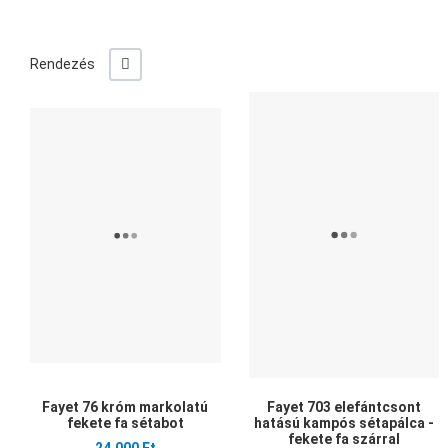
+/-
Rendezés
Kedvencekhez adom
Összehasonlítom
Gyors nézet
Fayet 76 króm markolatú
Fayet 703 elefántcsont
fekete fa sétabot
hatású kampós sétapálca -
fekete fa szárral