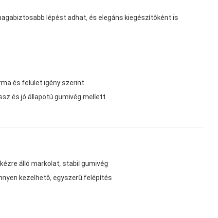
agabiztosabb lépést adhat, és elegáns kiegészítőként is
ma és felület igény szerint
ssz és jó állapotú gumivég mellett
ézre álló markolat, stabil gumivég
nnyen kezelhető, egyszerű felépítés