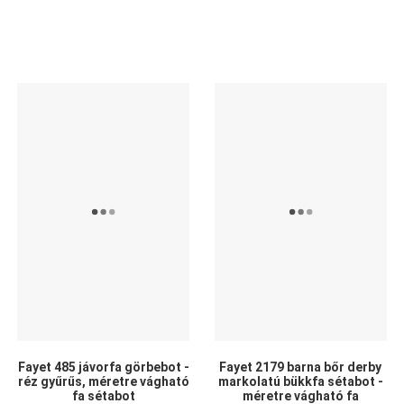
Kedvencekhez adom
Kedvencekhez adom
K
Összehasonlítom
Összehasonlítom
Ö
Gyors nézet
Gyors nézet
G
Fayet 485 jávorfa görbebot -
Fayet 2179 barna bőr derby
réz gyűrűs, méretre vágható
markolatú bükkfa sétabot -
fa sétabot
méretre vágható fa