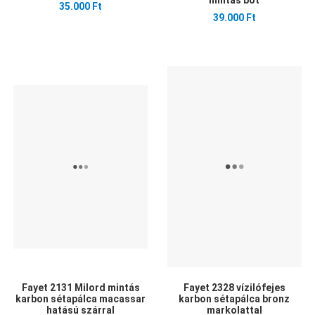
mintás bot
35.000 Ft
39.000 Ft
Kedvencekhez adom
Kedvencekhez adom
K
Összehasonlítom
Összehasonlítom
Ö
Gyors nézet
Gyors nézet
G
Fayet 2131 Milord mintás
Fayet 2328 vízilófejes
karbon sétapálca macassar
karbon sétapálca bronz
hatású szárral
markolattal