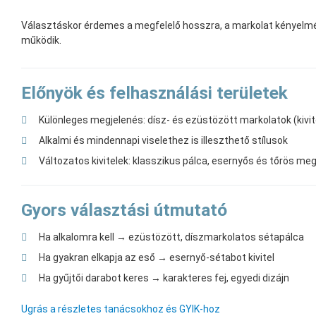
Választáskor érdemes a megfelelő hosszra, a markolat kényelmér
működik.
Előnyök és felhasználási területek
Különleges megjelenés: dísz- és ezüstözött markolatok (kivit
Alkalmi és mindennapi viselethez is illeszthető stílusok
Változatos kivitelek: klasszikus pálca, esernyős és tőrös me
Gyors választási útmutató
Ha alkalomra kell → ezüstözött, díszmarkolatos sétapálca
Ha gyakran elkapja az eső → esernyő-sétabot kivitel
Ha gyűjtői darabot keres → karakteres fej, egyedi dizájn
Ugrás a részletes tanácsokhoz és GYIK-hoz