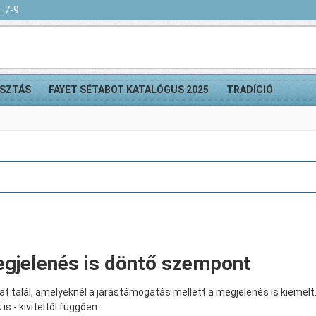
 7-9.
SZTÁS
FAYET SÉTABOT KATALÓGUS 2025
TRADÍCIÓ
egjelenés is döntő szempont
t talál, amelyeknél a járástámogatás mellett a megjelenés is kiemel
 is - kiviteltől függően.