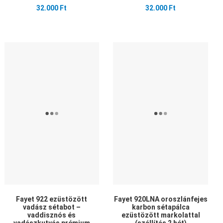
32.000 Ft
32.000 Ft
edvencekhez adom
Kedvencekhez adom
Ked
sszehasonlítom
Összehasonlítom
Öss
yors nézet
Gyors nézet
Gyo
Fayet 922 ezüstözött
Fayet 920LNA oroszlánfejes
vadász sétabot –
karbon sétapálca
vaddisznós és
ezüstözött markolattal