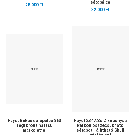
sétapálca
28.000 Ft
32.000 Ft
Kedvencekhez adom
Kedvencekhez adom
K
Összehasonlítom
Összehasonlítom
Ö
Gyors nézet
Gyors nézet
G
Fayet Békás sétapálca 863
Fayet 2347.So.Z koponyás
régi bronz hatású
karbon összecsukható
markolattal
sétabot - állítható Skull