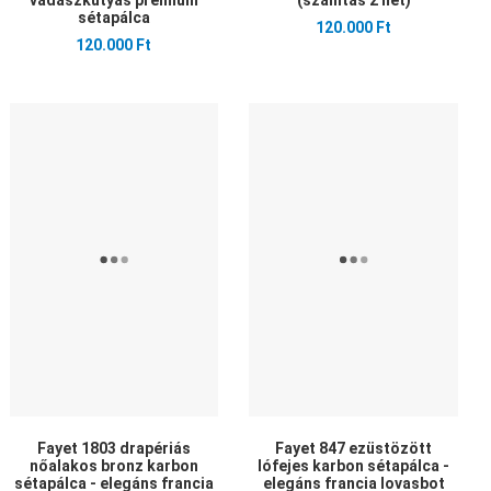
vadászkutyás prémium
(szállítás 2 hét)
sétapálca
120.000 Ft
120.000 Ft
edvencekhez adom
Kedvencekhez adom
Ked
sszehasonlítom
Összehasonlítom
Öss
yors nézet
Gyors nézet
Gyo
Fayet 1803 drapériás
Fayet 847 ezüstözött
nőalakos bronz karbon
lófejes karbon sétapálca -
sétapálca - elegáns francia
elegáns francia lovasbot