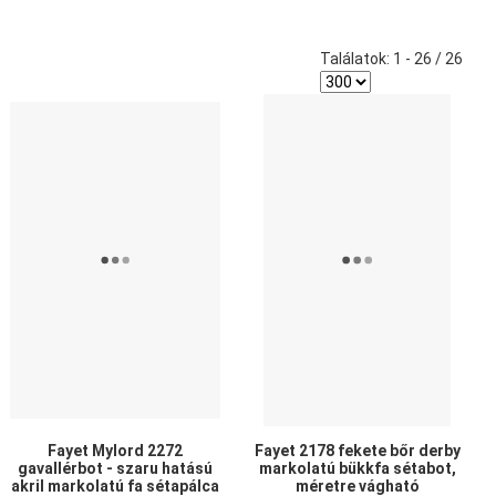
Találatok: 1 - 26 / 26
edvencekhez adom
Kedvencekhez adom
Ked
sszehasonlítom
Összehasonlítom
Öss
yors nézet
Gyors nézet
Gyo
Fayet Mylord 2272
Fayet 2178 fekete bőr derby
gavallérbot - szaru hatású
markolatú bükkfa sétabot,
akril markolatú fa sétapálca
méretre vágható