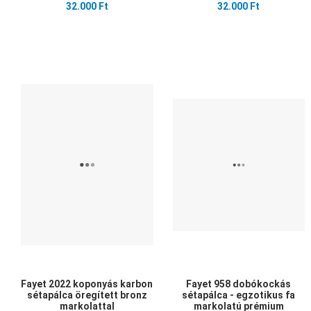
32.000 Ft
32.000 Ft
Kedvencekhez adom
Összehasonlítom
Gyors nézet
Fayet 2022 koponyás karbon
Fayet 958 dobókockás
sétapálca öregített bronz
sétapálca - egzotikus fa
markolattal
markolatú prémium