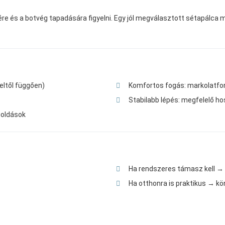
e és a botvég tapadására figyelni. Egy jól megválasztott sétapálca m
eltől függően)
Komfortos fogás: markolatfor
Stabilabb lépés: megfelelő ho
goldások
Ha rendszeres támasz kell → k
Ha otthonra is praktikus → kö