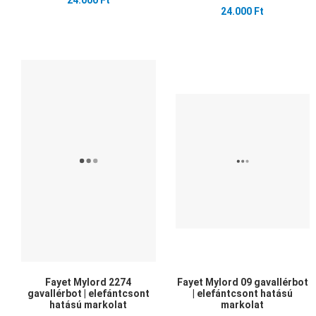
24.000 Ft
24.000 Ft
Kedvencekhez adom
Összehasonlítom
Gyors nézet
Fayet Mylord 2274
Fayet Mylord 09 gavallérbot
gavallérbot | elefántcsont
| elefántcsont hatású
hatású markolat
markolat