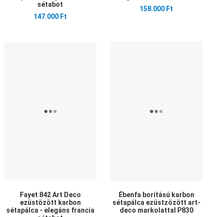
sétabot
158.000 Ft
147.000 Ft
edvencekhez adom
Kedvencekhez adom
Ked
sszehasonlítom
Összehasonlítom
Öss
yors nézet
Gyors nézet
Gyo
Fayet 842 Art Deco
Ébenfa borítású karbon
ezüstözött karbon
sétapálca ezüstzözött art-
sétapálca - elegáns francia
deco markolattal P830