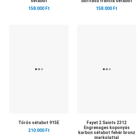
sétabot
borítású francia sétabot
158.000 Ft
158.000 Ft
Kedvencekhez adom
Összehasonlítom
Gyors nézet
Tőrös sétabot 915E
Fayet 2 Saints 2312
Engrenages koponyás
210.000 Ft
karbon sétabot fehér bronz
markolattal