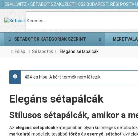
GALLWITZ - SÉTABOT SZAKÜZLET:
1052 BUDAPEST, RÉGI POSTA U.
SÉTABOTOK KATEGÓRIÁK SZERINT
MÉRETVÁLA
Főlap
Sétabotok
Elegáns sétapálcák
404-es hiba. A kért termék nem létezik.
info
Elegáns sétapálcák
Stílusos sétapálcák, amikor a m
Az
elegáns sétapálcák
kategóriában olyan különleges sétabotoka
markolatú
modellek, továbbá
tőrös
és
esernyő-sétabot
kivitelek