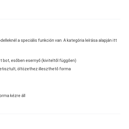
lleknél a speciális funkción van. A kategória leírása alapján itt
tt bot, esőben esernyő (kiviteltől függően)
letisztult, öltözethez illeszthető forma
orma kézre áll