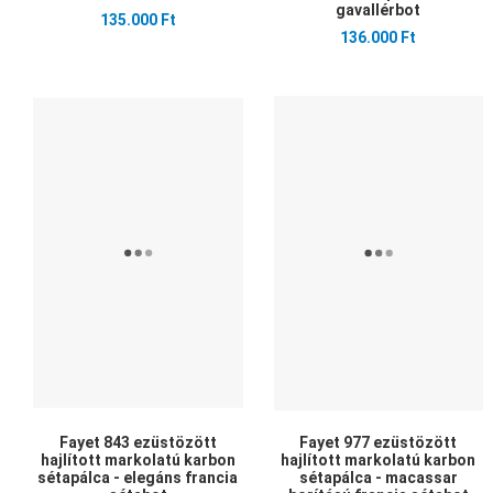
gavallérbot
135.000 Ft
136.000 Ft
Kedvencekhez adom
Összehasonlítom
Gyors nézet
Fayet 843 ezüstözött
Fayet 977 ezüstözött
hajlított markolatú karbon
hajlított markolatú karbon
sétapálca - elegáns francia
sétapálca - macassar