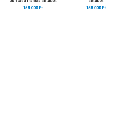
borítású francia sétabot
sétabot
158.000 Ft
158.000 Ft
Kedvencekhez adom
Összehasonlítom
Gyors nézet