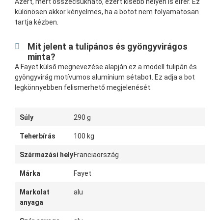
Azért, mert összecsukható, ezért kisebb helyen is elfér. Ez
különösen akkor kényelmes, ha a botot nem folyamatosan
tartja kézben.
Mit jelent a tulipános és gyöngyvirágos
minta?
A Fayet külső megnevezése alapján ez a modell tulipán és
gyöngyvirág motívumos alumínium sétabot. Ez adja a bot
legkönnyebben felismerhető megjelenését.
Súly
290 g
Teherbírás
100 kg
Származási hely
Franciaország
Márka
Fayet
Markolat
alu
anyaga