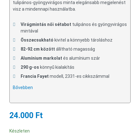
tulipános-gyöngyvirágos minta elegánsabb megjelenést
visz a mindennapi használatba.
Virágmintás női sétabot
tulipános és gyöngyvirágos
mintával
Összecsukható
kivitel a könnyebb tároláshoz
82-92 cm között
állítható magasság
Alumínium markolat
és alumínium szár
290 g-os
könnyű kialakítás
Francia Fayet
modell, 2331-es cikkszámmal
Bővebben
24.000 Ft
Készleten