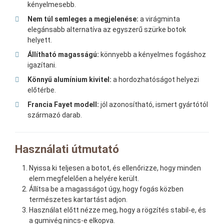
kényelmesebb.
Nem túl semleges a megjelenése:
a virágminta
elegánsabb alternatíva az egyszerű szürke botok
helyett.
Állítható magasságú:
könnyebb a kényelmes fogáshoz
igazítani.
Könnyű alumínium kivitel:
a hordozhatóságot helyezi
előtérbe.
Francia Fayet modell:
jól azonosítható, ismert gyártótól
származó darab.
Használati útmutató
Nyissa ki teljesen a botot, és ellenőrizze, hogy minden
elem megfelelően a helyére került.
Állítsa be a magasságot úgy, hogy fogás közben
természetes kartartást adjon.
Használat előtt nézze meg, hogy a rögzítés stabil-e, és
a gumivég nincs-e elkopva.