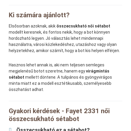
Ki számára ajánlott?
Elsősorban azoknak, akik
összecsukható női sétabot
modellt keresnek, és fontos nekik, hogy a bot könnyen
hordozható legyen. Jó választás lehet mindennapi
használatra, városi közlekedéshez, utazáshoz vagy olyan
helyzetekhez, amikor számít, hogy a bot kis helyen elférjen.
Hasznos lehet annak is, aki nem teljesen semleges
megjelenésű botot szeretne, hanem egy
virágmintás
sétabot
mellett döntene. A tulipános és gyöngyvirágos
minta miatt ez a modell esztétikusabb, személyesebb
összhatást adhat.
Gyakori kérdések - Fayet 2331 női
összecsukható sétabot
Összecsukható ez a sétabot?