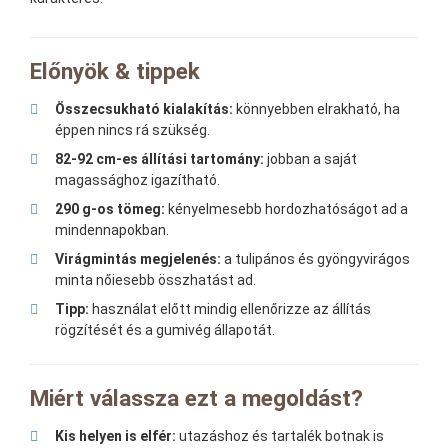
Előnyök & tippek
Összecsukható kialakítás:
könnyebben elrakható, ha
éppen nincs rá szükség.
82-92 cm-es állítási tartomány:
jobban a saját
magassághoz igazítható.
290 g-os tömeg:
kényelmesebb hordozhatóságot ad a
mindennapokban.
Virágmintás megjelenés:
a tulipános és gyöngyvirágos
minta nőiesebb összhatást ad.
Tipp:
használat előtt mindig ellenőrizze az állítás
rögzítését és a gumivég állapotát.
Miért válassza ezt a megoldást?
Kis helyen is elfér:
utazáshoz és tartalék botnak is