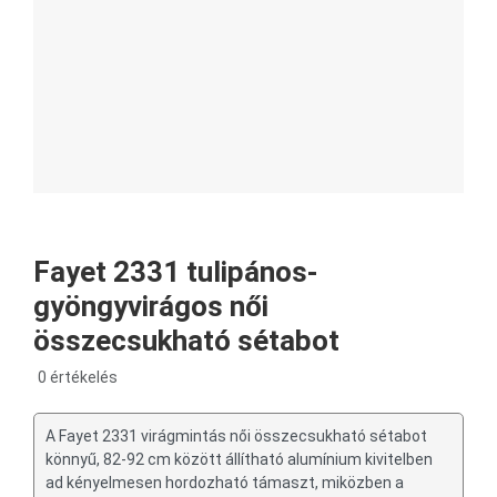
Fayet 2331 tulipános-
gyöngyvirágos női
összecsukható sétabot
0 értékelés
A Fayet 2331 virágmintás női összecsukható sétabot
könnyű, 82-92 cm között állítható alumínium kivitelben
ad kényelmesen hordozható támaszt, miközben a