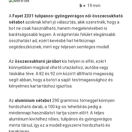
b =
19 mm
A
Fayet 2331 tulipános-gyöngyvirágos női összecsukható
sétabot
azoknak lehet jó választás, akik szeretnék, hogy a
bot ne csak használható, hanem megjelenésében is
barátságosabb legyen. A virágmintás felület elegánsabb
összhatást ad, ezért kevésbé hat hétköznapi
segédeszköznek, mint egy teljesen semleges modell.
Az
összecsukható járóbot
kis helyen is elfér, ezért
könnyebben magával vihető utazáshoz, autóba vagy
táskába téve. A 82 és 92 cm között állítható magasság
segít abban, hogy a botot a saját testmagassághoz és
kényelmes kartartáshoz igazítsa.
Az
alumínium sétabot
290 grammos tömeggel könnyen
hordozható darab, a 100 kg-os teherbírás pedig a
mindennapi használatot tartja szem előtt. A teljes
alumínium kivitelhez nőies, tulipános és gyöngyvirágos
minta társul, így ez a modell egyszerre hordozható és
karakteres.