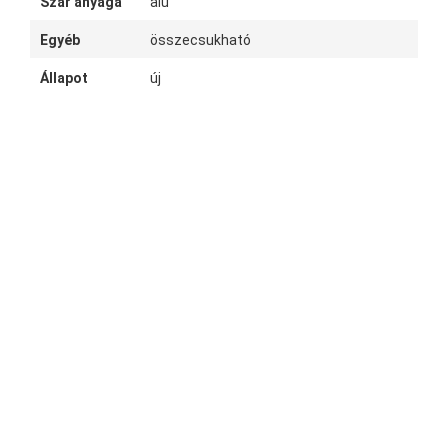
Szár anyaga
alu
Egyéb
összecsukható
Állapot
új