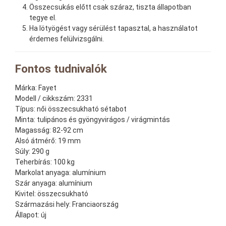
Összecsukás előtt csak száraz, tiszta állapotban
tegye el.
Ha lötyögést vagy sérülést tapasztal, a használatot
érdemes felülvizsgálni.
Fontos tudnivalók
Márka:
Fayet
Modell / cikkszám:
2331
Típus:
női összecsukható sétabot
Minta:
tulipános és gyöngyvirágos / virágmintás
Magasság:
82-92 cm
Alsó átmérő:
19 mm
Súly:
290 g
Teherbírás:
100 kg
Markolat anyaga:
alumínium
Szár anyaga:
alumínium
Kivitel:
összecsukható
Származási hely:
Franciaország
Állapot:
új