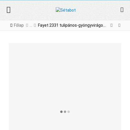
Főlap
Fayet 2331 tulipános-gyöngyvirágos női összecsukható sétabot