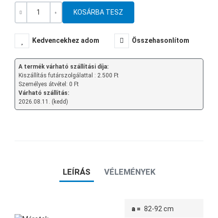
Mennyiség
-
+
Kedvencekhez adom
Összehasonlítom
A termék várható szállítási díja:
Kiszállítás futárszolgálattal : 2.500 Ft
Személyes átvétel: 0 Ft
Várható szállítás:
2026.08.11. (kedd)
LEÍRÁS
VÉLEMÉNYEK
a =
82-92 cm