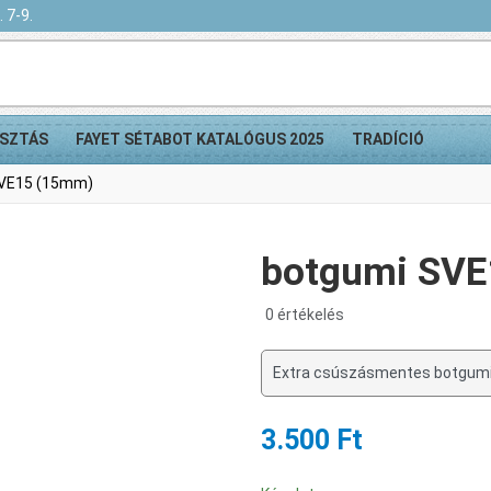
 7-9.
SZTÁS
FAYET SÉTABOT KATALÓGUS 2025
TRADÍCIÓ
VE15 (15mm)
botgumi SV
0 értékelés
Extra csúszásmentes botgumi
3.500 Ft