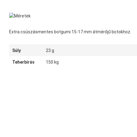
Extra csúszásmentes botgumi 15-17 mm átmérőjű botokhoz.
Súly
23 g
Teherbírás
150 kg