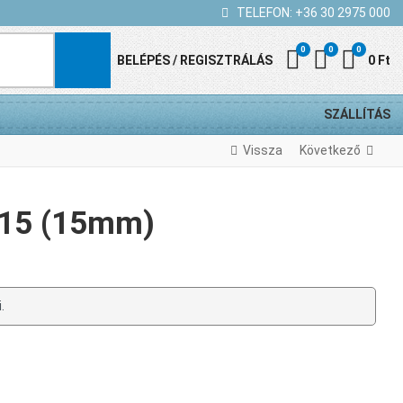
TELEFON:
+36 30 2975 000
0
0
0
Kedvenc termék
Összehasonl
Kosár
BELÉPÉS / REGISZTRÁLÁS
0 Ft
SZÁLLÍTÁS
Vissza
Következő
E15 (15mm)
.