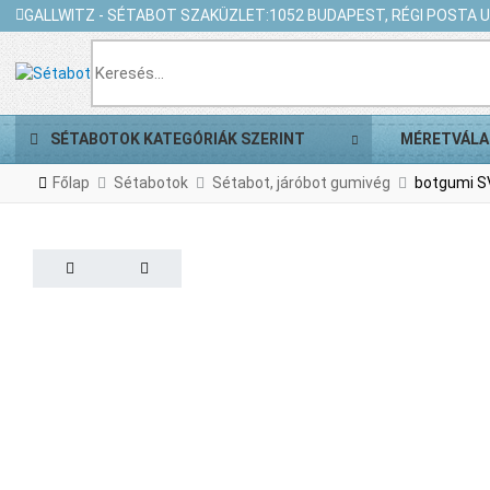
GALLWITZ - SÉTABOT SZAKÜZLET:
1052 BUDAPEST, RÉGI POSTA U.
SÉTABOTOK KATEGÓRIÁK SZERINT
MÉRETVÁLA
Főlap
Sétabotok
Sétabot, járóbot gumivég
botgumi S
PREV
NEXT