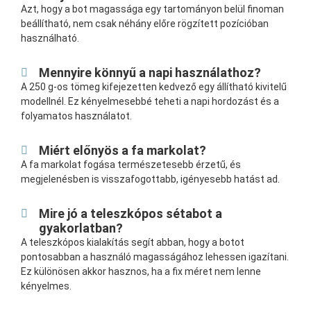
Azt, hogy a bot magassága egy tartományon belül finoman
beállítható, nem csak néhány előre rögzített pozícióban
használható.
Mennyire könnyű a napi használathoz?
A 250 g-os tömeg kifejezetten kedvező egy állítható kivitelű
modellnél. Ez kényelmesebbé teheti a napi hordozást és a
folyamatos használatot.
Miért előnyös a fa markolat?
A fa markolat fogása természetesebb érzetű, és
megjelenésben is visszafogottabb, igényesebb hatást ad.
Mire jó a teleszkópos sétabot a
gyakorlatban?
A teleszkópos kialakítás segít abban, hogy a botot
pontosabban a használó magasságához lehessen igazítani.
Ez különösen akkor hasznos, ha a fix méret nem lenne
kényelmes.