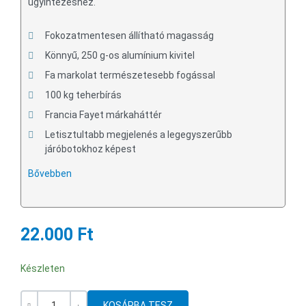
ügyintézéshez.
Fokozatmentesen állítható magasság
Könnyű, 250 g-os alumínium kivitel
Fa markolat természetesebb fogással
100 kg teherbírás
Francia Fayet márkaháttér
Letisztultabb megjelenés a legegyszerűbb
járóbotokhoz képest
Bővebben
22.000 Ft
Készleten