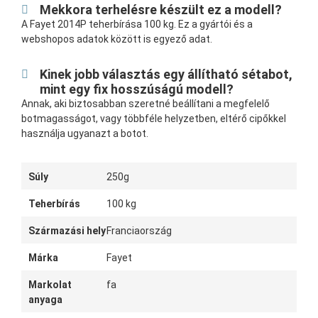
Mekkora terhelésre készült ez a modell?
A Fayet 2014P teherbírása 100 kg. Ez a gyártói és a
webshopos adatok között is egyező adat.
Kinek jobb választás egy állítható sétabot,
mint egy fix hosszúságú modell?
Annak, aki biztosabban szeretné beállítani a megfelelő
botmagasságot, vagy többféle helyzetben, eltérő cipőkkel
használja ugyanazt a botot.
Súly
250g
Teherbírás
100 kg
Származási hely
Franciaország
Márka
Fayet
Markolat
fa
anyaga