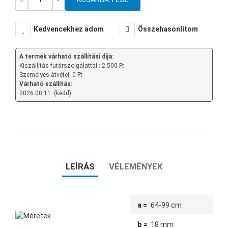
Mennyiség
-
+
Kedvencekhez adom
Összehasonlítom
A termék várható szállítási díja:
Kiszállítás futárszolgálattal : 2.500 Ft
Személyes átvétel: 0 Ft
Várható szállítás:
2026.08.11. (kedd)
LEÍRÁS
VÉLEMÉNYEK
a =
64-99 cm
b =
18 mm