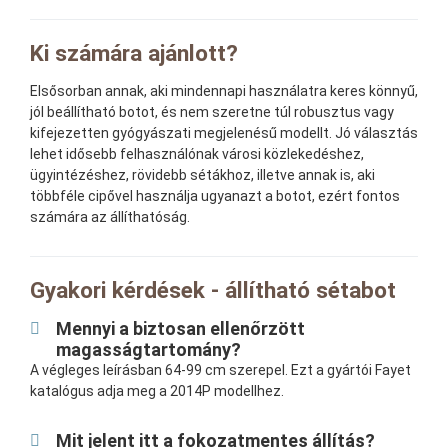
Ki számára ajánlott?
Elsősorban annak, aki mindennapi használatra keres könnyű,
jól beállítható botot, és nem szeretne túl robusztus vagy
kifejezetten gyógyászati megjelenésű modellt. Jó választás
lehet idősebb felhasználónak városi közlekedéshez,
ügyintézéshez, rövidebb sétákhoz, illetve annak is, aki
többféle cipővel használja ugyanazt a botot, ezért fontos
számára az állíthatóság.
Gyakori kérdések - állítható sétabot
Mennyi a biztosan ellenőrzött
magasságtartomány?
A végleges leírásban 64-99 cm szerepel. Ezt a gyártói Fayet
katalógus adja meg a 2014P modellhez.
Mit jelent itt a fokozatmentes állítás?