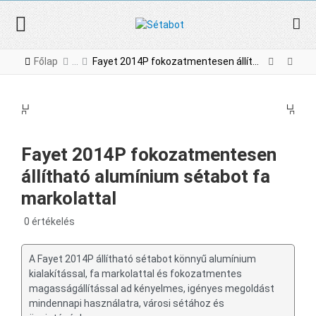
Főlap
Fayet 2014P fokozatmentesen állítható alumínium sétabot fa markolattal
PREV
NE
PREV
NEX
Fayet 2014P fokozatmentesen
állítható alumínium sétabot fa
markolattal
0 értékelés
A Fayet 2014P állítható sétabot könnyű alumínium
kialakítással, fa markolattal és fokozatmentes
magasságállítással ad kényelmes, igényes megoldást
mindennapi használatra, városi sétához és