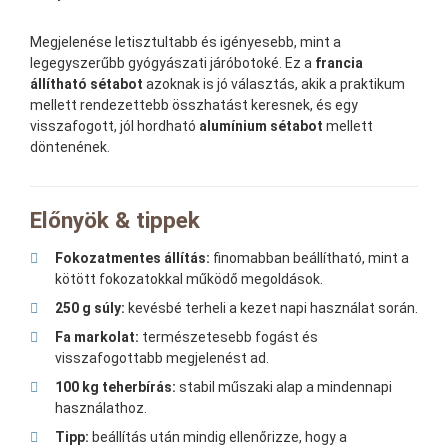
Megjelenése letisztultabb és igényesebb, mint a
legegyszerűbb gyógyászati járóbotoké. Ez a
francia
állítható sétabot
azoknak is jó választás, akik a praktikum
mellett rendezettebb összhatást keresnek, és egy
visszafogott, jól hordható
alumínium sétabot
mellett
döntenének.
Előnyök & tippek
Fokozatmentes állítás:
finomabban beállítható, mint a
kötött fokozatokkal működő megoldások.
250 g súly:
kevésbé terheli a kezet napi használat során.
Fa markolat:
természetesebb fogást és
visszafogottabb megjelenést ad.
100 kg teherbírás:
stabil műszaki alap a mindennapi
használathoz.
Tipp:
beállítás után mindig ellenőrizze, hogy a