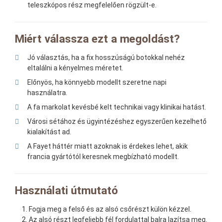
teleszkópos rész megfelelően rögzült-e.
Miért válassza ezt a megoldást?
Jó választás, ha a fix hosszúságú botokkal nehéz
eltalálni a kényelmes méretet.
Előnyös, ha könnyebb modellt szeretne napi
használatra.
A fa markolat kevésbé kelt technikai vagy klinikai hatást.
Városi sétához és ügyintézéshez egyszerűen kezelhető
kialakítást ad.
A Fayet háttér miatt azoknak is érdekes lehet, akik
francia gyártótól keresnek megbízható modellt.
Használati útmutató
Fogja meg a felső és az alsó csőrészt külön kézzel.
Az alsó részt legfeljebb fél fordulattal balra lazítsa meg.