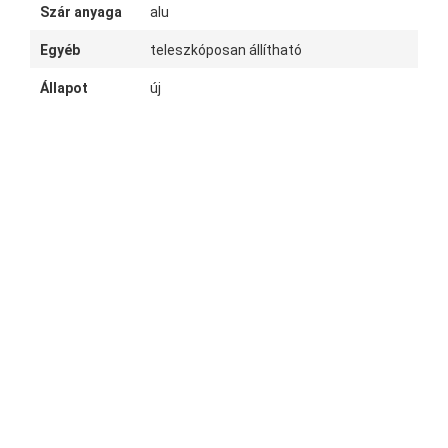
Szár anyaga
alu
Egyéb
teleszkóposan állítható
Állapot
új