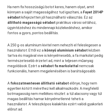
Ha nem fix hosszúságú botot keres, hanem olyat, amit
könnyen a saját magasságához tud igazítani, a
Fayet 2014P
sétabot
kifejezetten jól használható választás. Ez az
állítható magasságú sétabot
praktikus városi sétához,
ügyintézéshez és mindennapi közlekedéshez, amikor
fontos a gyors, pontos beállítás.
A 250 g-os alumínium kivitel nem nehezíti el feleslegesen a
használatot. Ettől ez a
könnyű alumínium sétabot
kézben
tartva és magával vive is kényelmesebb, a fa markolat pedig
természetesebb érzetet ad, mint a teljesen műanyag
megoldások. Ezért a
sétabot fa markolattal
nemcsak
funkcionális, hanem megjelenésében is barátságosabb.
A
fokozatmentesen állítható sétabot
előnye, hogy nem
egyetlen kötött mérethez kell alkalmazkodni. A megfelelő
botmagasság nem mellékes részlet: a túl alacsony vagy túl
magas beállítás hamar kényelmetlenné teheti a
használatot. A teleszkópos kialakítás ezért valódi gyakorlati
előnyt ad.