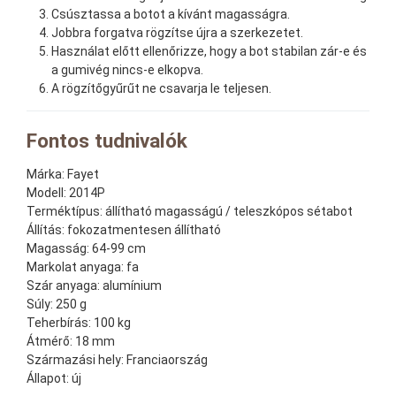
Csúsztassa a botot a kívánt magasságra.
Jobbra forgatva rögzítse újra a szerkezetet.
Használat előtt ellenőrizze, hogy a bot stabilan zár-e és
a gumivég nincs-e elkopva.
A rögzítőgyűrűt ne csavarja le teljesen.
Fontos tudnivalók
Márka:
Fayet
Modell:
2014P
Terméktípus:
állítható magasságú / teleszkópos sétabot
Állítás:
fokozatmentesen állítható
Magasság:
64-99 cm
Markolat anyaga:
fa
Szár anyaga:
alumínium
Súly:
250 g
Teherbírás:
100 kg
Átmérő:
18 mm
Származási hely:
Franciaország
Állapot:
új