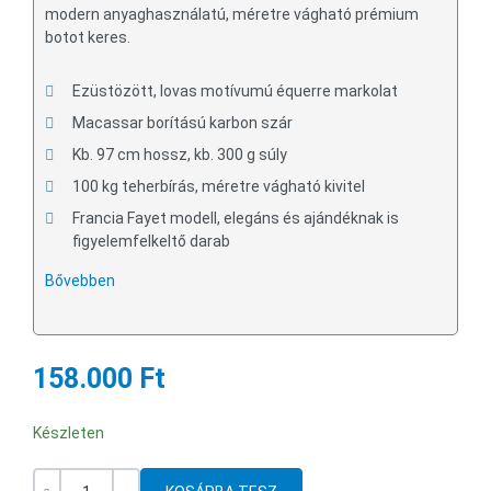
modern anyaghasználatú, méretre vágható prémium
botot keres.
Ezüstözött, lovas motívumú équerre markolat
Macassar borítású karbon szár
Kb. 97 cm hossz, kb. 300 g súly
100 kg teherbírás, méretre vágható kivitel
Francia Fayet modell, elegáns és ajándéknak is
figyelemfelkeltő darab
Bővebben
158.000 Ft
Készleten