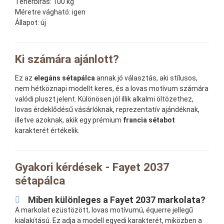
Teherbírás:
100 kg
Méretre vágható:
igen
Állapot:
új
Ki számára ajánlott?
Ez az
elegáns sétapálca
annak jó választás, aki stílusos,
nem hétköznapi modellt keres, és a lovas motívum számára
valódi pluszt jelent. Különösen jól illik alkalmi öltözethez,
lovas érdeklődésű vásárlóknak, reprezentatív ajándéknak,
illetve azoknak, akik egy prémium
francia sétabot
karakterét értékelik.
Gyakori kérdések - Fayet 2037
sétapálca
Miben különleges a Fayet 2037 markolata?
A markolat ezüstözött, lovas motívumú, équerre jellegű
kialakítású. Ez adja a modell egyedi karakterét, miközben a