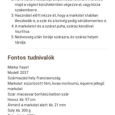
majd a vágást körültekintően végezze el, vagy bízza
szakemberre.
Használat előtt nézze át, hogy a markolat stabilan
illeszkedik-e, a szár és a botvég pedig sérülésmentes-e.
A markolatot és a szárat puha, száraz kendővel
tisztítsa.
Nedvesség után törölje szárazra, és száraz helyen
tárolja.
Fontos tudnivalók
Márka:
Fayet
Modell:
2037
Származási hely:
Franciaország
Markolat:
ezüstözött fém, lovas motívumú, équerre jellegű
markolat
Szár:
macassar borítású karbon szár
Hossz:
kb. 97 cm
Átmérő a markolat alatt:
kb. 21 mm
Súly:
kb. 300 g