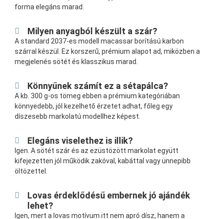
forma elegáns marad.
Milyen anyagból készült a szár?
A standard 2037-es modell macassar borítású karbon
szárral készül. Ez korszerű, prémium alapot ad, miközben a
megjelenés sötét és klasszikus marad.
Könnyűnek számít ez a sétapálca?
A kb. 300 g-os tömeg ebben a prémium kategóriában
könnyedebb, jól kezelhető érzetet adhat, főleg egy
díszesebb markolatú modellhez képest.
Elegáns viselethez is illik?
Igen. A sötét szár és az ezüstözött markolat együtt
kifejezetten jól működik zakóval, kabáttal vagy ünnepibb
öltözettel.
Lovas érdeklődésű embernek jó ajándék
lehet?
Igen, mert a lovas motívum itt nem apró dísz, hanem a