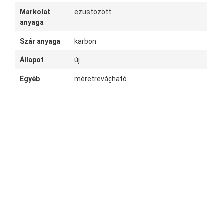
Markolat
ezüstözött
anyaga
Szár anyaga
karbon
Állapot
új
Egyéb
méretrevágható