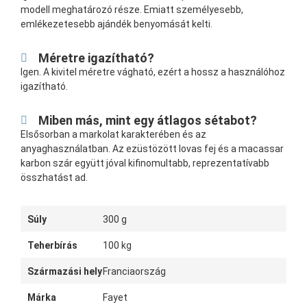
modell meghatározó része. Emiatt személyesebb,
emlékezetesebb ajándék benyomását kelti.
Méretre igazítható?
Igen. A kivitel méretre vágható, ezért a hossz a használóhoz
igazítható.
Miben más, mint egy átlagos sétabot?
Elsősorban a markolat karakterében és az
anyaghasználatban. Az ezüstözött lovas fej és a macassar
karbon szár együtt jóval kifinomultabb, reprezentatívabb
összhatást ad.
Súly
300 g
Teherbírás
100 kg
Származási hely
Franciaország
Márka
Fayet