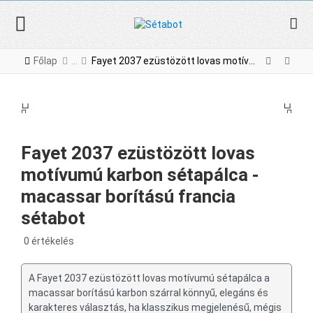
Főlap
Fayet 2037 ezüstözött lovas motívumú karbon sétapálca - macassar borítású francia sétabot
PREV
NE
PREV
NEX
Fayet 2037 ezüstözött lovas
motívumú karbon sétapálca -
macassar borítású francia
sétabot
0 értékelés
A Fayet 2037 ezüstözött lovas motívumú sétapálca a
macassar borítású karbon szárral könnyű, elegáns és
karakteres választás, ha klasszikus megjelenésű, mégis