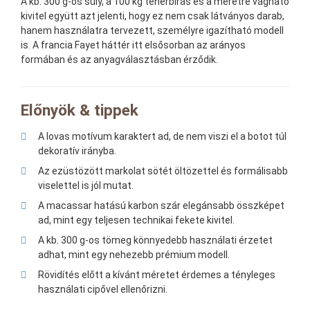
A kb. 300 g-os súly, a 100 kg teherbírás és a méretre vágható
kivitel együtt azt jelenti, hogy ez nem csak látványos darab,
hanem használatra tervezett, személyre igazítható modell
is. A francia Fayet háttér itt elsősorban az arányos
formában és az anyagválasztásban érződik.
Előnyök & tippek
A lovas motívum karaktert ad, de nem viszi el a botot túl
dekoratív irányba.
Az ezüstözött markolat sötét öltözettel és formálisabb
viselettel is jól mutat.
A macassar hatású karbon szár elegánsabb összképet
ad, mint egy teljesen technikai fekete kivitel.
A kb. 300 g-os tömeg könnyedebb használati érzetet
adhat, mint egy nehezebb prémium modell.
Rövidítés előtt a kívánt méretet érdemes a tényleges
használati cipővel ellenőrizni.