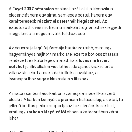
A
Fayet 2037 sétapálca
azoknak szól, akik a klasszikus
eleganciát nem egy sima, semleges bottal, hanem egy
karakteresebb részlettel szeretnék kiegészíteni. Az
ezüstözött lovas motívumú markolat rögtön ad neki egyedi
megjelenést, mégsem válik túl díszessé.
Az équerre jellegű fej formája határozottabb, mint egy
hagyományos hajlított markolaté, ezért a bot összhatása
rendezett és különleges marad. Ez a
lovas motívumú
sétabot
jól illik alkalmi viselethez, de ajándéknak is erős
választás lehet annak, aki kötődik a lovakhoz, a
lovassporthoz vagy a klasszikus stílushoz.
A macassar borítású karbon szár adja a modell korszerű
oldalát. A karbon könnyű és prémium hatású alap, a sötét, fa
jellegű borítás pedig megtartja azt az elegáns karaktert,
amit egy
karbon sétapálcától
ebben a kategóriában várni
lehet.