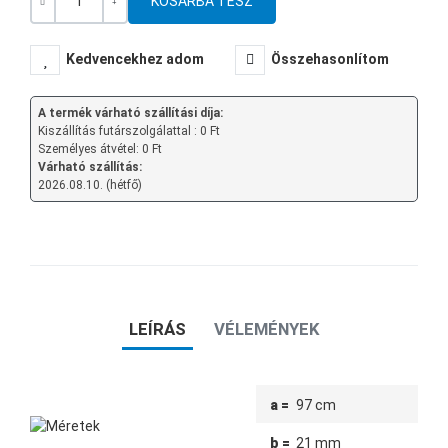
Mennyiség
-
+
Kedvencekhez adom
Összehasonlítom
A termék várható szállítási díja:
Kiszállítás futárszolgálattal : 0 Ft
Személyes átvétel: 0 Ft
Várható szállítás:
2026.08.10. (hétfő)
LEÍRÁS
VÉLEMÉNYEK
a =
97 cm
b =
21 mm