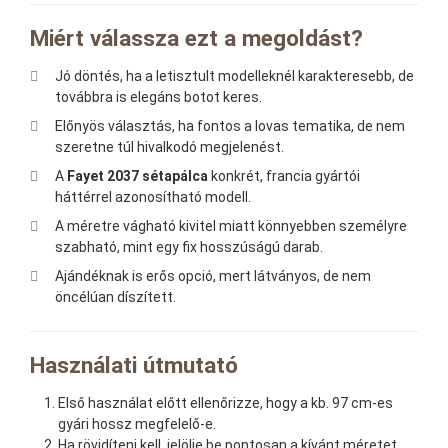
Miért válassza ezt a megoldást?
Jó döntés, ha a letisztult modelleknél karakteresebb, de
továbbra is elegáns botot keres.
Előnyös választás, ha fontos a lovas tematika, de nem
szeretne túl hivalkodó megjelenést.
A
Fayet 2037 sétapálca
konkrét, francia gyártói
háttérrel azonosítható modell.
A méretre vágható kivitel miatt könnyebben személyre
szabható, mint egy fix hosszúságú darab.
Ajándéknak is erős opció, mert látványos, de nem
öncélúan díszített.
Használati útmutató
Első használat előtt ellenőrizze, hogy a kb. 97 cm-es
gyári hossz megfelelő-e.
Ha rövidíteni kell, jelölje be pontosan a kívánt méretet,