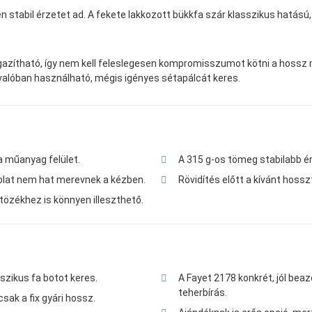
n stabil érzetet ad. A fekete lakkozott bükkfa szár klasszikus hatású,
zítható, így nem kell feleslegesen kompromisszumot kötni a hossz mia
 valóban használható, mégis igényes sétapálcát keres.
a műanyag felület.
A 315 g-os tömeg stabilabb ér
olat nem hat merevnek a kézben.
Rövidítés előtt a kívánt hossz
tözékhez is könnyen illeszthető.
szikus fa botot keres.
A Fayet 2178 konkrét, jól bea
teherbírás.
csak a fix gyári hossz.