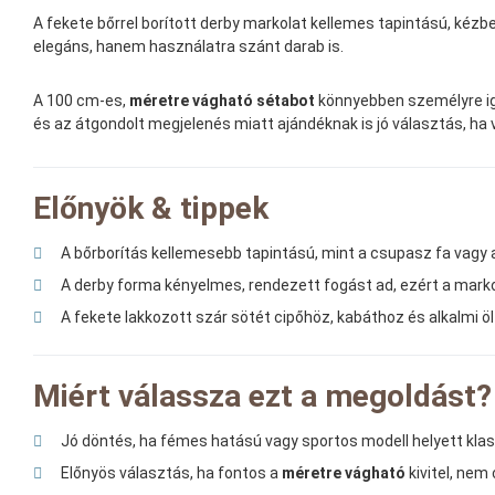
A fekete bőrrel borított derby markolat kellemes tapintású, kézbe
elegáns, hanem használatra szánt darab is.
A 100 cm-es,
méretre vágható sétabot
könnyebben személyre iga
és az átgondolt megjelenés miatt ajándéknak is jó választás, ha
Előnyök & tippek
A bőrborítás kellemesebb tapintású, mint a csupasz fa vagy 
A derby forma kényelmes, rendezett fogást ad, ezért a mark
A fekete lakkozott szár sötét cipőhöz, kabáthoz és alkalmi öl
Miért válassza ezt a megoldást?
Jó döntés, ha fémes hatású vagy sportos modell helyett klas
Előnyös választás, ha fontos a
méretre vágható
kivitel, nem 