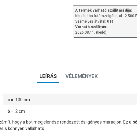
A termék várható szállítási díja:
Kiszállítás futárszolgálattal : 2.500 F
Személyes átvétel: 0 Ft
Várható szállítás:
2026.08.11. (kedd)
LEÍRÁS
VÉLEMÉNYEK
a =
100 cm
b =
2 cm
 számít, hogy a bot megjelenése rendezett és igényes maradjon. Ez a
bő
l is könnyen vállalható.