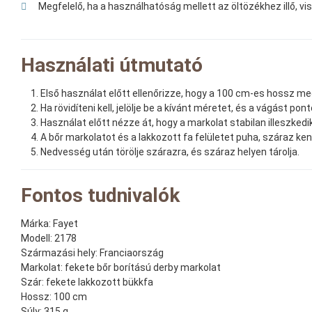
Megfelelő, ha a használhatóság mellett az öltözékhez illő, v
Használati útmutató
Első használat előtt ellenőrizze, hogy a 100 cm-es hossz me
Ha rövidíteni kell, jelölje be a kívánt méretet, és a vágást p
Használat előtt nézze át, hogy a markolat stabilan illeszkedi
A bőr markolatot és a lakkozott fa felületet puha, száraz ken
Nedvesség után törölje szárazra, és száraz helyen tárolja.
Fontos tudnivalók
Márka:
Fayet
Modell:
2178
Származási hely:
Franciaország
Markolat:
fekete bőr borítású derby markolat
Szár:
fekete lakkozott bükkfa
Hossz:
100 cm
Súly:
315 g