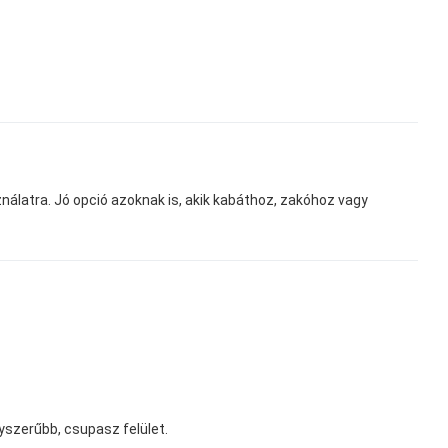
ználatra. Jó opció azoknak is, akik kabáthoz, zakóhoz vagy
yszerűbb, csupasz felület.