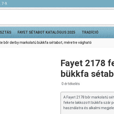
 7-9.
SZTÁS
FAYET SÉTABOT KATALÓGUS 2025
TRADÍCIÓ
te bőr derby markolatú bükkfa sétabot, méretre vágható
Fayet 2178 f
bükkfa sétab
0 értékelés
A Fayet 2178 bőr markolatú sé
fekete lakkozott bükkfa szár 
használatra és alkalmi megjel