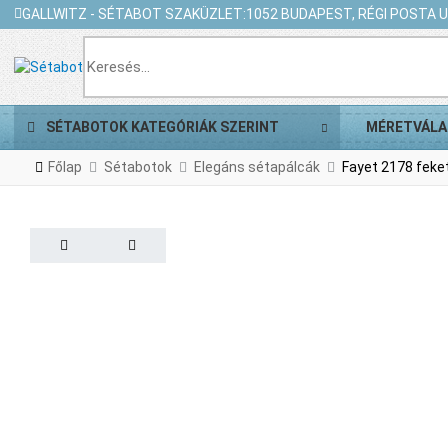
GALLWITZ - SÉTABOT SZAKÜZLET:
1052 BUDAPEST, RÉGI POSTA U.
SÉTABOTOK KATEGÓRIÁK SZERINT
MÉRETVÁLA
Főlap
Sétabotok
Elegáns sétapálcák
Fayet 2178 feke
PREV
NEXT