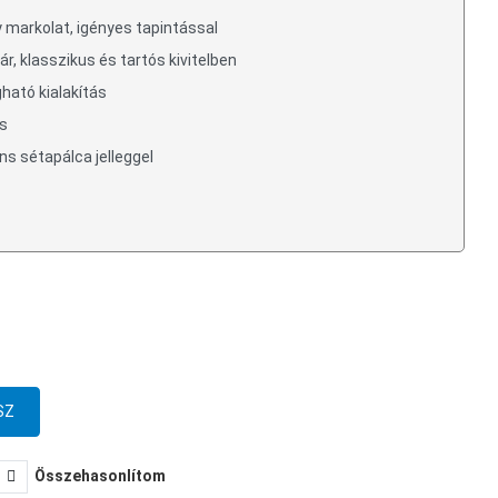
y markolat, igényes tapintással
r, klasszikus és tartós kivitelben
ható kialakítás
ás
ns sétapálca jelleggel
Összehasonlítom