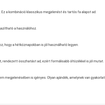
. Ez a kombináció klasszikus megjelenést és tartós fa alapot ad.
igazítható a használóhoz.
hoz, hogy a hétköznapokban is jól használható legyen.
t, rendezett összhatást ad, ezért formálisabb öltözékkel is jól mutat.
m megjelenésében is igényes. Olyan ajándék, amelynek van gyakorlati 