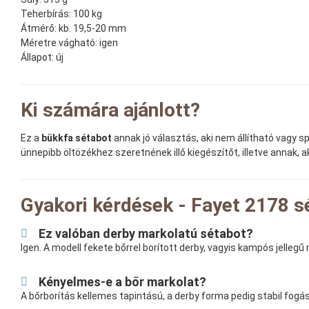
Teherbírás:
100 kg
Átmérő:
kb. 19,5-20 mm
Méretre vágható:
igen
Állapot:
új
Ki számára ajánlott?
Ez a
bükkfa sétabot
annak jó választás, aki nem állítható vagy s
ünnepibb öltözékhez szeretnének illő kiegészítőt, illetve annak, 
Gyakori kérdések - Fayet 2178 s
Ez valóban derby markolatú sétabot?
Igen. A modell fekete bőrrel borított derby, vagyis kampós jellegű
Kényelmes-e a bőr markolat?
A bőrborítás kellemes tapintású, a derby forma pedig stabil fog