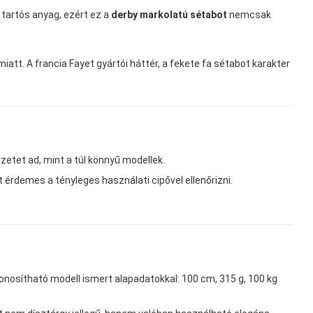
 tartós anyag, ezért ez a
derby markolatú sétabot
nemcsak
tt. A francia Fayet gyártói háttér, a fekete fa sétabot karakter
zetet ad, mint a túl könnyű modellek.
t érdemes a tényleges használati cipővel ellenőrizni.
zonosítható modell ismert alapadatokkal: 100 cm, 315 g, 100 kg