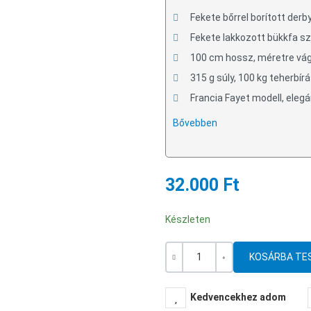
Fekete bőrrel borított derb
Fekete lakkozott bükkfa szá
100 cm hossz, méretre vág
315 g súly, 100 kg teherbír
Francia Fayet modell, elegá
Bővebben
32.000 Ft
Készleten
Mennyiség
-
+
Kedvencekhez adom