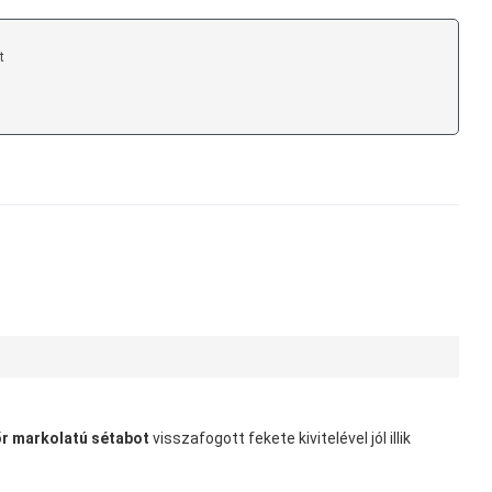
t
r markolatú sétabot
visszafogott fekete kivitelével jól illik