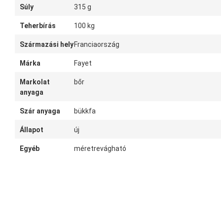
Súly
315 g
Teherbírás
100 kg
Származási hely
Franciaország
Márka
Fayet
Markolat
bőr
anyaga
Szár anyaga
bükkfa
Állapot
új
Egyéb
méretrevágható