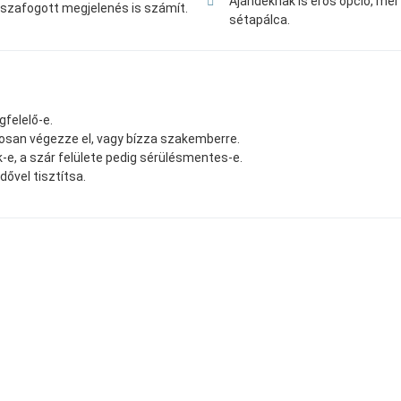
Ajándéknak is erős opció, me
isszafogott megjelenés is számít.
sétapálca.
gfelelő-e.
ontosan végezze el, vagy bízza szakemberre.
k-e, a szár felülete pedig sérülésmentes-e.
dővel tisztítsa.