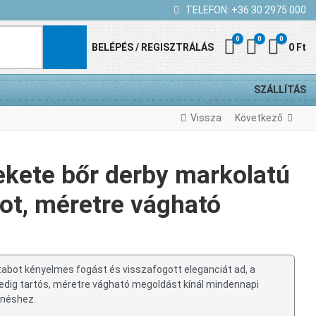
TELEFON:
+36 30 2975 000
0
0
0
Kedvenc termék
Összehasonl
Kosár
BELÉPÉS / REGISZTRÁLÁS
0 Ft
SZÁLLÍTÁS
Vissza
Következő
ekete bőr derby markolatú
ot, méretre vágható
tabot kényelmes fogást és visszafogott eleganciát ad, a
pedig tartós, méretre vágható megoldást kínál mindennapi
enéshez.