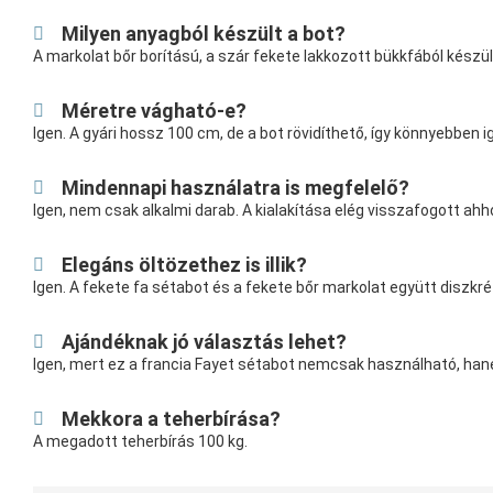
Milyen anyagból készült a bot?
A markolat bőr borítású, a szár fekete lakkozott bükkfából készül
Méretre vágható-e?
Igen. A gyári hossz 100 cm, de a bot rövidíthető, így könnyebben 
Mindennapi használatra is megfelelő?
Igen, nem csak alkalmi darab. A kialakítása elég visszafogott ah
Elegáns öltözethez is illik?
Igen. A fekete fa sétabot és a fekete bőr markolat együtt diszkré
Ajándéknak jó választás lehet?
Igen, mert ez a francia Fayet sétabot nemcsak használható, hane
Mekkora a teherbírása?
A megadott teherbírás 100 kg.