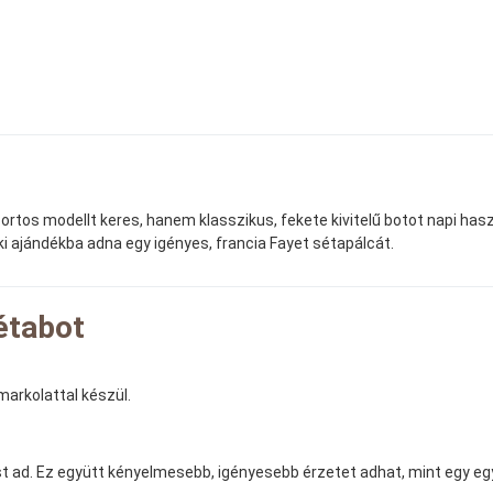
portos modellt keres, hanem klasszikus, fekete kivitelű botot napi has
aki ajándékba adna egy igényes, francia Fayet sétapálcát.
étabot
 markolattal készül.
ást ad. Ez együtt kényelmesebb, igényesebb érzetet adhat, mint egy eg