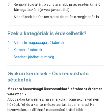
Rehabilitáció után, bizonytalanabb járás esetén kímélő
támogatásként (orvosi javaslattal)
Ajándéknak, ha fontos a praktikum és a megjelenés is
Ezek a kategóriák is érdekelhetik?
Állítható magasságú sétabotok
Karbon sétabotok
Sétabot, járóbot gumivég
Gyakori kérdések - Összecsukható
sétabotok
Mekkora hosszúságú összecsukható sétabotot érdemes
választani?
A bot akkor kényelmes, ha a markolat fogásakor a váll nem
húzódik fel, és a kar természetes tartásban marad. Ha
bizonytalan, az állítható magasságú kivitel több