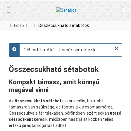
Főlap
Összecsukható sétabotok
×
404-es hiba. A kért termék nem létezik.
info
Összecsukható sétabotok
Kompakt támasz, amit könnyű
magával vinni
Az
összecsukható sétabot
akkor ideális, ha stabil
támaszra van szüksége, de fontos a kis csomagméret.
Összecsukva elfér táskában, bőröndben, ezért sokan
utazó
sétabotként
keresik, miközben használat közben teljes
értékű járástámogatást adhat.