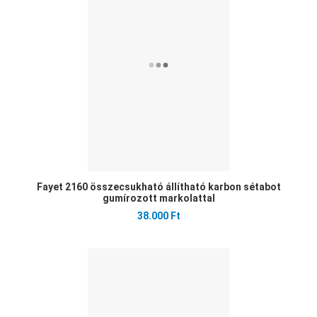
Öss
Gyo
Fayet 2160 összecsukható állítható karbon sétabot
gumírozott markolattal
38.000 Ft
Ked
Öss