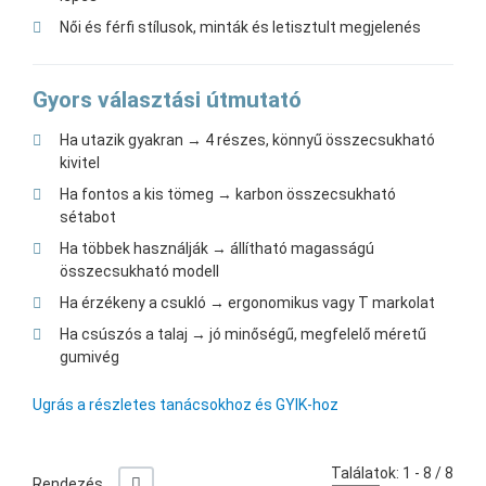
Női és férfi stílusok, minták és letisztult megjelenés
Gyors választási útmutató
Ha utazik gyakran → 4 részes, könnyű összecsukható
kivitel
Ha fontos a kis tömeg → karbon összecsukható
sétabot
Ha többek használják → állítható magasságú
összecsukható modell
Ha érzékeny a csukló → ergonomikus vagy T markolat
Ha csúszós a talaj → jó minőségű, megfelelő méretű
gumivég
Ugrás a részletes tanácsokhoz és GYIK-hoz
Találatok: 1 - 8 / 8
-/+
Rendezés