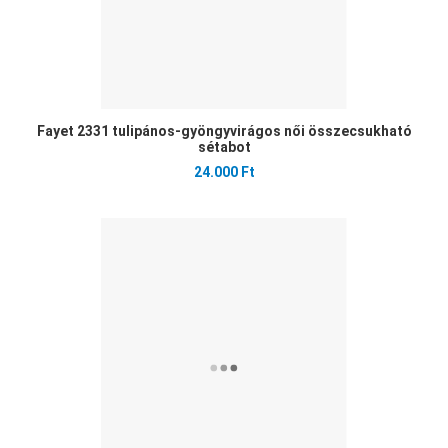
Fayet 2331 tulipános-gyöngyvirágos női összecsukható
sétabot
24.000 Ft
Ked
Öss
Gyo