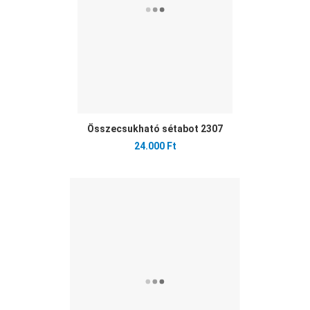
Összecsukható sétabot 2307
24.000 Ft
Ked
Öss
Gyo