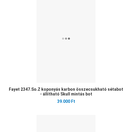
Öss
Gyo
Fayet 2347.So.Z koponyás karbon összecsukható sétabot
- állítható Skull mintás bot
39.000 Ft
Ked