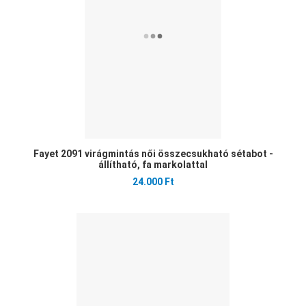
Gyo
Fayet 2091 virágmintás női összecsukható sétabot -
állítható, fa markolattal
24.000 Ft
Ked
Öss
Gyo