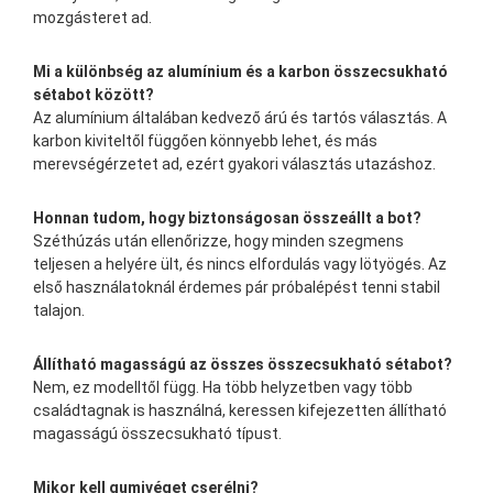
mozgásteret ad.
Mi a különbség az alumínium és a karbon összecsukható
sétabot között?
Az alumínium általában kedvező árú és tartós választás. A
karbon kiviteltől függően könnyebb lehet, és más
merevségérzetet ad, ezért gyakori választás utazáshoz.
Honnan tudom, hogy biztonságosan összeállt a bot?
Széthúzás után ellenőrizze, hogy minden szegmens
teljesen a helyére ült, és nincs elfordulás vagy lötyögés. Az
első használatoknál érdemes pár próbalépést tenni stabil
talajon.
Állítható magasságú az összes összecsukható sétabot?
Nem, ez modelltől függ. Ha több helyzetben vagy több
családtagnak is használná, keressen kifejezetten állítható
magasságú összecsukható típust.
Mikor kell gumivéget cserélni?