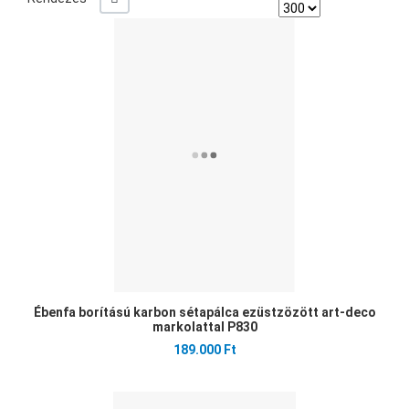
Ked
Öss
Gyo
Ébenfa borítású karbon sétapálca ezüstzözött art-deco
markolattal P830
189.000 Ft
Ked