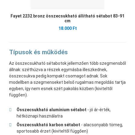
Fayet 2232 bronz összecsukható állítható sétabot 83-91
cm
18.000 Ft
Típusok és működés
Az összecsukható sétabotok jellemzően több szegmensből
állnak: széthúzva a részek egymásba illeszkednek,
összecsukva pedig kompakt csomagot adnak. Sok
modellben a szegmenseket belső rugalmas megoldás tartja
egyben, így nem esnek szét pakolás közben (kiviteltől
függően).
Összecsukható alumínium sétabot
- jó ár-érték,
hétköznapi használatra
Összecsukható karbon sétabot
- alacsonyabb tömeg,
sportosabb érzet (kiviteltől függően)