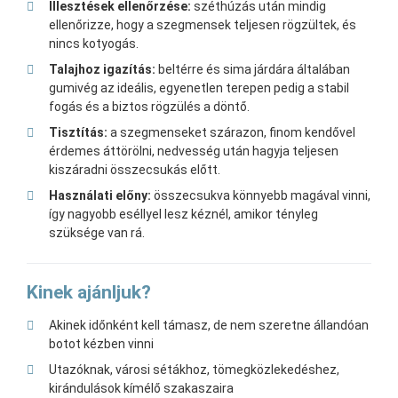
Illesztések ellenőrzése:
széthúzás után mindig
ellenőrizze, hogy a szegmensek teljesen rögzültek, és
nincs kotyogás.
Talajhoz igazítás:
beltérre és sima járdára általában
gumivég az ideális, egyenetlen terepen pedig a stabil
fogás és a biztos rögzülés a döntő.
Tisztítás:
a szegmenseket szárazon, finom kendővel
érdemes áttörölni, nedvesség után hagyja teljesen
kiszáradni összecsukás előtt.
Használati előny:
összecsukva könnyebb magával vinni,
így nagyobb eséllyel lesz kéznél, amikor tényleg
szüksége van rá.
Kinek ajánljuk?
Akinek időnként kell támasz, de nem szeretne állandóan
botot kézben vinni
Utazóknak, városi sétákhoz, tömegközlekedéshez,
kirándulások kímélő szakaszaira