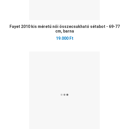
Fayet 2010 kis méretű női összecsukható sétabot - 69-77
cm, barna
19.000 Ft
Ked
Öss
Gyo