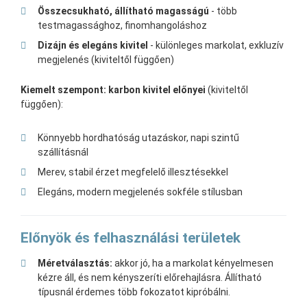
Összecsukható, állítható magasságú
- több
testmagassághoz, finomhangoláshoz
Dizájn és elegáns kivitel
- különleges markolat, exkluzív
megjelenés (kiviteltől függően)
Kiemelt szempont: karbon kivitel előnyei
(kiviteltől
függően):
Könnyebb hordhatóság utazáskor, napi szintű
szállításnál
Merev, stabil érzet megfelelő illesztésekkel
Elegáns, modern megjelenés sokféle stílusban
Előnyök és felhasználási területek
Méretválasztás:
akkor jó, ha a markolat kényelmesen
kézre áll, és nem kényszeríti előrehajlásra. Állítható
típusnál érdemes több fokozatot kipróbálni.