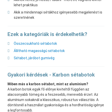
lehet praktikus
Akik a mindennapi sétákhoz igényesebb megjelenést is
szeretnének
Ezek a kategóriák is érdekelhetik?
Összecsukható sétabotok
Állítható magasságú sétabotok
Sétabot, járóbot gumivég
Gyakori kérdések - Karbon sétabotok
Miben más a karbon sétabot, mint az alumínium?
A karbon botok egyik fő előnye kiviteltől függően az
alacsonyabb tömeg és a feszesebb, merevebb érzet. Az
alumínium sokaknál a klasszikus, robusztus választás. A
döntésnél a használat gyakorisága és a hordhatóság igénye
a legfontosabb.