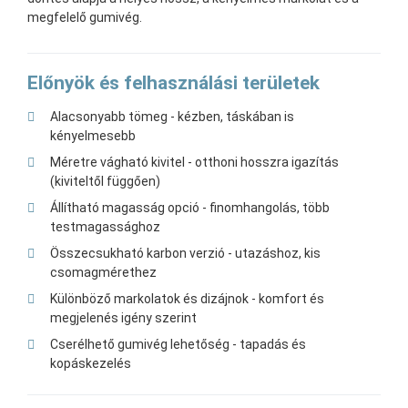
megfelelő gumivég.
Előnyök és felhasználási területek
Alacsonyabb tömeg - kézben, táskában is
kényelmesebb
Méretre vágható kivitel - otthoni hosszra igazítás
(kiviteltől függően)
Állítható magasság opció - finomhangolás, több
testmagassághoz
Összecsukható karbon verzió - utazáshoz, kis
csomagmérethez
Különböző markolatok és dizájnok - komfort és
megjelenés igény szerint
Cserélhető gumivég lehetőség - tapadás és
kopáskezelés