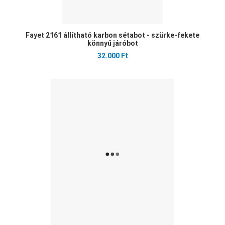
Fayet 2161 állítható karbon sétabot - szürke-fekete
könnyű járóbot
32.000 Ft
Ked
Öss
Gyo