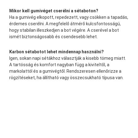
Mikor kell gumivéget cserélni a sétaboton?
Ha a gumivég elkopott, repedezett, vagy csökken a tapadás,
érdemes cserélni. A megfelelő átmérő kulcsfontosságú,
hogy stabilan illeszkedjen a bot végére. A cserével a bot
ismét biztonságosabb és csendesebb lehet.
Karbon sétabotot lehet mindennap használni?
Igen, sokan napi sétákhoz választják a kisebb tömeg miatt.
A tartósság és komfort nagyban függ a kiviteltől, a
markolattól és a gumivégtől. Rendszeresen ellenőrizze a
rögzítéseket, ha állítható vagy összecsukható típusa van.