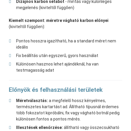
Dizájnos karbon sétabot
- mintás vagy különleges
megjelenés (kiviteltől függően)
Kiemelt szempont: méretre vágható karbon előnyei
(kiviteltől függően):
Pontos hosszra igazítható, ha a standard méret nem
ideális
Fix beállítás után egyszerű, gyors használat
Különösen hasznos lehet ajándéknál, ha van
testmagasság adat
Előnyök és felhasználási területek
Méretválasztás:
a megfelelő hossz kényelmes,
természetes kartartást ad. Állítható típusnál érdemes
több fokozatot kipróbálni, fix vagy vágható botnál pedig
különösen fontos a pontos mérés.
Illesztések ellenőrzése:
állítható vagy összecsukható