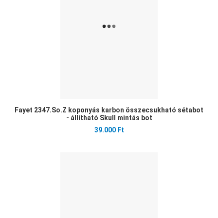
Gyo
Fayet 2347.So.Z koponyás karbon összecsukható sétabot
- állítható Skull mintás bot
39.000 Ft
Ked
Öss
Gyo