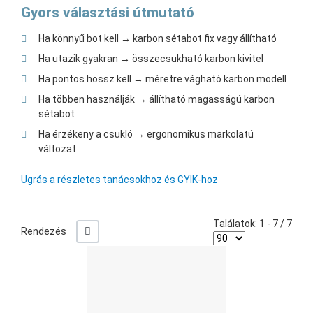
Gyors választási útmutató
Ha könnyű bot kell → karbon sétabot fix vagy állítható
Ha utazik gyakran → összecsukható karbon kivitel
Ha pontos hossz kell → méretre vágható karbon modell
Ha többen használják → állítható magasságú karbon
sétabot
Ha érzékeny a csukló → ergonomikus markolatú
változat
Ugrás a részletes tanácsokhoz és GYIK-hoz
Találatok: 1 - 7 / 7
-/+
Rendezés
Ked
Öss