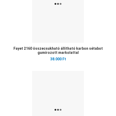
Fayet 2160 összecsukható állítható karbon sétabot
gumírozott markolattal
38.000 Ft
Ked
Öss
Gyo