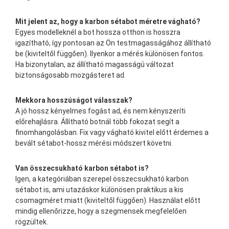
Mit jelent az, hogy a karbon sétabot méretre vágható?
Egyes modelleknél a bot hossza otthon is hosszra
igazítható, így pontosan az Ön testmagasságához állítható
be (kiviteltől függően). Ilyenkor a mérés különösen fontos.
Ha bizonytalan, az állítható magasságú változat
biztonságosabb mozgásteret ad.
Mekkora hosszúságot válasszak?
A jó hossz kényelmes fogást ad, és nem kényszeríti
előrehajlásra. Állítható botnál több fokozat segít a
finomhangolásban. Fix vagy vágható kivitel előtt érdemes a
bevált sétabot-hossz mérési módszert követni.
Van összecsukható karbon sétabot is?
Igen, a kategóriában szerepel összecsukható karbon
sétabot is, ami utazáskor különösen praktikus a kis
csomagméret miatt (kiviteltől függően). Használat előtt
mindig ellenőrizze, hogy a szegmensek megfelelően
rögzültek.