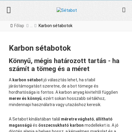
Főlap
Karbon sétabotok
Karbon sétabotok
Könnyű, mégis határozott tartás - ha
számít a tömeg és a méret
A
karbon sétabot
jó választás lehet, ha stabil
járástámogatást szeretne, de a bot tömege és
hordhatósága is fontos. A karbon anyag kiviteltől függően
merev és könnyű
, ezért sokan hosszabb sétákhoz,
mindennapi használatra vagy utazáshoz keresik.
A Setabot kínálatában talál
méretre vágható
,
állítható
magasságú
és
összecsukható karbon
modelleket is. A jó
döntés alapja a helyes hossz, a kényelmes markolat és a