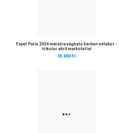
Fayet Paris 2024 méretre vágható karbon sétabot -
trikolor akril markolattal
35.000 Ft
Ked
Öss
Gyo