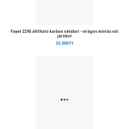
Fayet 2295 állítható karbon sétabot - virágos mintás női
járóbot
32.000 Ft
Ked
Öss
Gyo