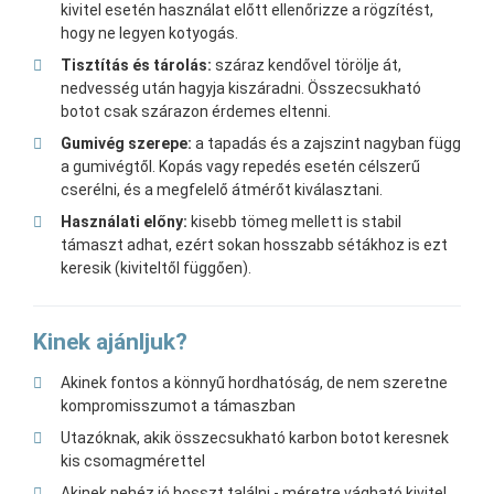
kivitel esetén használat előtt ellenőrizze a rögzítést,
hogy ne legyen kotyogás.
Tisztítás és tárolás:
száraz kendővel törölje át,
nedvesség után hagyja kiszáradni. Összecsukható
botot csak szárazon érdemes eltenni.
Gumivég szerepe:
a tapadás és a zajszint nagyban függ
a gumivégtől. Kopás vagy repedés esetén célszerű
cserélni, és a megfelelő átmérőt kiválasztani.
Használati előny:
kisebb tömeg mellett is stabil
támaszt adhat, ezért sokan hosszabb sétákhoz is ezt
keresik (kiviteltől függően).
Kinek ajánljuk?
Akinek fontos a könnyű hordhatóság, de nem szeretne
kompromisszumot a támaszban
Utazóknak, akik összecsukható karbon botot keresnek
kis csomagmérettel
Akinek nehéz jó hosszt találni - méretre vágható kivitel