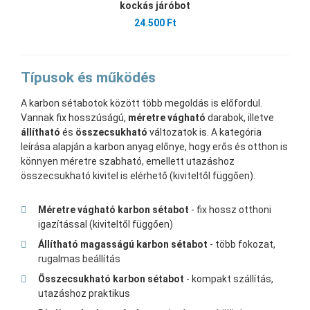
kockás járóbot
24.500 Ft
Típusok és működés
A karbon sétabotok között több megoldás is előfordul.
Vannak fix hosszúságú,
méretre vágható
darabok, illetve
állítható
és
összecsukható
változatok is. A kategória
leírása alapján a karbon anyag előnye, hogy erős és otthon is
könnyen méretre szabható, emellett utazáshoz
összecsukható kivitel is elérhető (kiviteltől függően).
Méretre vágható karbon sétabot
- fix hossz otthoni
igazítással (kiviteltől függően)
Állítható magasságú karbon sétabot
- több fokozat,
rugalmas beállítás
Összecsukható karbon sétabot
- kompakt szállítás,
utazáshoz praktikus