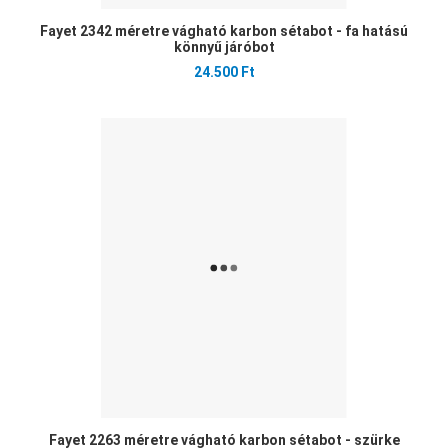
Fayet 2342 méretre vágható karbon sétabot - fa hatású
könnyű járóbot
24.500 Ft
Ked
Öss
Gyo
Fayet 2263 méretre vágható karbon sétabot - szürke