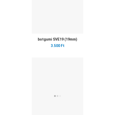
botgumi SVE19 (19mm)
3.500 Ft
Ked
Öss
Gyo