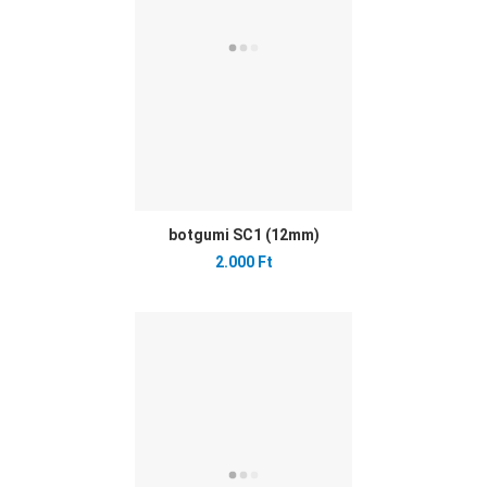
botgumi SC1 (12mm)
2.000 Ft
Ked
Öss
Gyo