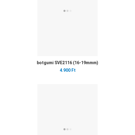
botgumi SVE2116 (16-19mmm)
4.900 Ft
Ked
Öss
Gyo