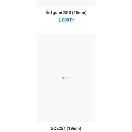
Botgumi SC0 (10mm)
2.000 Ft
Ked
Öss
Gyo
SC2251 (19mm)