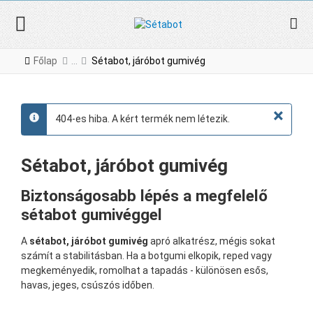
Főlap
Sétabot, járóbot gumivég
×
404-es hiba. A kért termék nem létezik.
info
Sétabot, járóbot gumivég
Biztonságosabb lépés a megfelelő
sétabot gumivéggel
A
sétabot, járóbot gumivég
apró alkatrész, mégis sokat
számít a stabilitásban. Ha a botgumi elkopik, reped vagy
megkeményedik, romolhat a tapadás - különösen esős,
havas, jeges, csúszós időben.