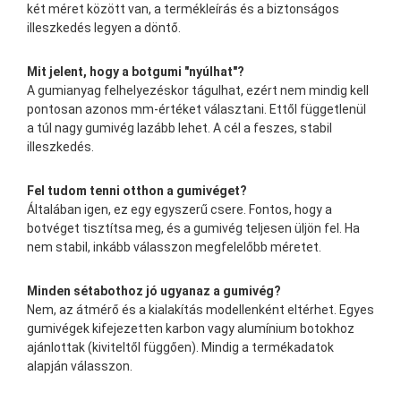
két méret között van, a termékleírás és a biztonságos
illeszkedés legyen a döntő.
Mit jelent, hogy a botgumi "nyúlhat"?
A gumianyag felhelyezéskor tágulhat, ezért nem mindig kell
pontosan azonos mm-értéket választani. Ettől függetlenül
a túl nagy gumivég lazább lehet. A cél a feszes, stabil
illeszkedés.
Fel tudom tenni otthon a gumivéget?
Általában igen, ez egy egyszerű csere. Fontos, hogy a
botvéget tisztítsa meg, és a gumivég teljesen üljön fel. Ha
nem stabil, inkább válasszon megfelelőbb méretet.
Minden sétabothoz jó ugyanaz a gumivég?
Nem, az átmérő és a kialakítás modellenként eltérhet. Egyes
gumivégek kifejezetten karbon vagy alumínium botokhoz
ajánlottak (kiviteltől függően). Mindig a termékadatok
alapján válasszon.