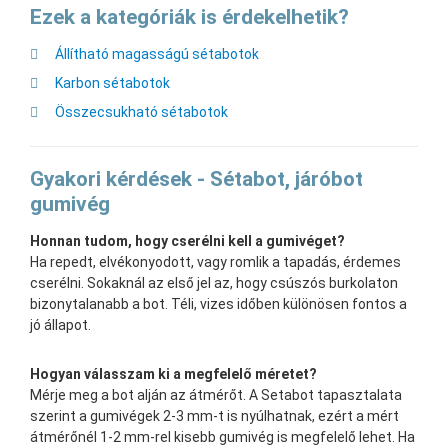
Ezek a kategóriák is érdekelhetik?
Állítható magasságú sétabotok
Karbon sétabotok
Összecsukható sétabotok
Gyakori kérdések - Sétabot, járóbot
gumivég
Honnan tudom, hogy cserélni kell a gumivéget?
Ha repedt, elvékonyodott, vagy romlik a tapadás, érdemes
cserélni. Sokaknál az első jel az, hogy csúszós burkolaton
bizonytalanabb a bot. Téli, vizes időben különösen fontos a
jó állapot.
Hogyan válasszam ki a megfelelő méretet?
Mérje meg a bot alján az átmérőt. A Setabot tapasztalata
szerint a gumivégek 2-3 mm-t is nyúlhatnak, ezért a mért
átmérőnél 1-2 mm-rel kisebb gumivég is megfelelő lehet. Ha