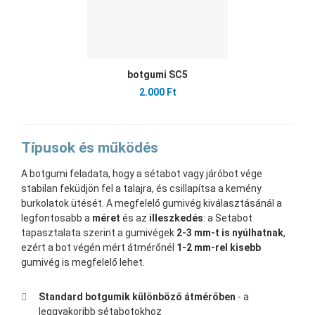
botgumi SC5
2.000 Ft
Típusok és működés
A botgumi feladata, hogy a sétabot vagy járóbot vége
stabilan feküdjön fel a talajra, és csillapítsa a kemény
burkolatok ütését. A megfelelő gumivég kiválasztásánál a
legfontosabb a
méret
és az
illeszkedés
: a Setabot
tapasztalata szerint a gumivégek
2-3 mm-t is nyúlhatnak
,
ezért a bot végén mért átmérőnél
1-2 mm-rel kisebb
gumivég is megfelelő lehet.
Standard botgumik különböző átmérőben
- a
leggyakoribb sétabotokhoz