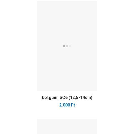
Ked
Öss
Gyo
botgumi SC6 (12,5-14cm)
2.000 Ft
Ked