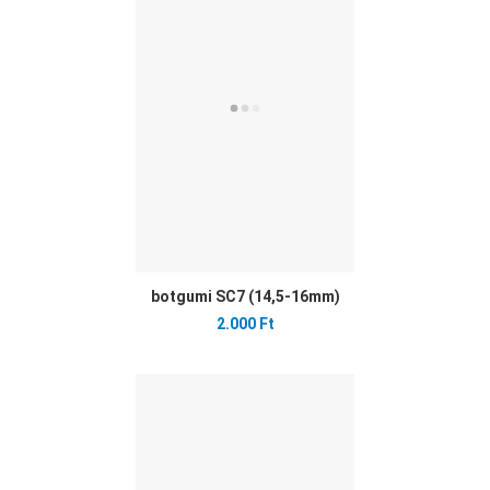
Öss
Gyo
botgumi SC7 (14,5-16mm)
2.000 Ft
Ked
Öss
Gyo