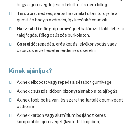
hogy a gumivég teljesen felült-e, és nem billeg.
Tisztítás:
nedves, sáros használat után törölje le a
gumit és hagyja száradni, így kevésbé csúszik.
Használati előny:
új gumivéggel határozottabb lehet a
talajfogás, főleg csúszós burkolaton.
Csereidő:
repedés, erős kopás, elvékonyodás vagy
csúszós érzet esetén érdemes cserélni.
Kinek ajánljuk?
Akinek elkopott vagy repedt a sétabot gumivége
Akinek csúszós időben bizonytalanabb a talajfogás
Akinek több botja van, és szeretne tartalék gumivéget
otthonra
Akinek karbon vagy alumínium botjához keres
kompatibilis gumivéget (kiviteltől függően)