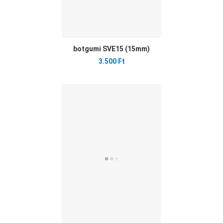
botgumi SVE15 (15mm)
3.500 Ft
Ked
Öss
Gyo