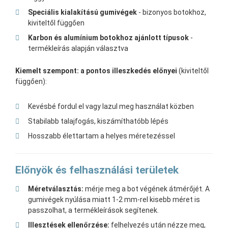
Speciális kialakítású gumivégek
- bizonyos botokhoz,
kiviteltől függően
Karbon és alumínium botokhoz ajánlott típusok
-
termékleírás alapján választva
Kiemelt szempont: a pontos illeszkedés előnyei
(kiviteltől
függően):
Kevésbé fordul el vagy lazul meg használat közben
Stabilabb talajfogás, kiszámíthatóbb lépés
Hosszabb élettartam a helyes méretezéssel
Előnyök és felhasználási területek
Méretválasztás:
mérje meg a bot végének átmérőjét. A
gumivégek nyúlása miatt 1-2 mm-rel kisebb méret is
passzolhat, a termékleírások segítenek.
Illesztések ellenőrzése:
felhelyezés után nézze meg,