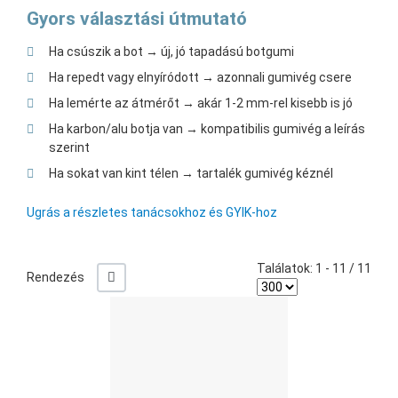
Gyors választási útmutató
Ha csúszik a bot → új, jó tapadású botgumi
Ha repedt vagy elnyíródott → azonnali gumivég csere
Ha lemérte az átmérőt → akár 1-2 mm-rel kisebb is jó
Ha karbon/alu botja van → kompatibilis gumivég a leírás
szerint
Ha sokat van kint télen → tartalék gumivég kéznél
Ugrás a részletes tanácsokhoz és GYIK-hoz
Találatok: 1 - 11 / 11
-/+
Rendezés
Ked
Öss
Gyo