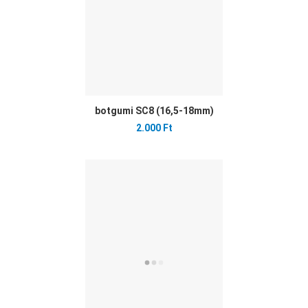
botgumi SC8 (16,5-18mm)
2.000 Ft
Ked
Öss
Gyo