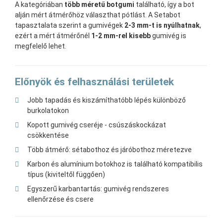
A kategóriában
több méretű botgumi
található, így a bot
alján mért átmérőhöz választhat pótlást. A Setabot
tapasztalata szerint a gumivégek
2-3 mm-t is nyúlhatnak
,
ezért a mért átmérőnél
1-2 mm-rel kisebb
gumivég is
megfelelő lehet.
Előnyök és felhasználási területek
Jobb tapadás és kiszámíthatóbb lépés különböző
burkolatokon
Kopott gumivég cseréje - csúszáskockázat
csökkentése
Több átmérő: sétabothoz és járóbothoz méretezve
Karbon és alumínium botokhoz is található kompatibilis
típus (kiviteltől függően)
Egyszerű karbantartás: gumivég rendszeres
ellenőrzése és csere