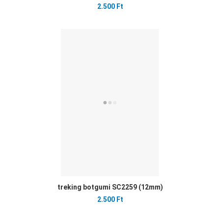
2.500 Ft
Ked
Öss
Gyo
treking botgumi SC2259 (12mm)
2.500 Ft