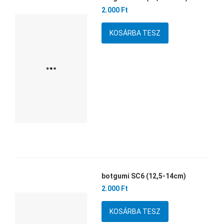
Kedvencekhez adom
2.000 Ft
Összehasonlítom
Mennyiség
Gyors nézet
botgumi SC6 (12,5-14cm)
Kedvencekhez adom
2.000 Ft
Összehasonlítom
Mennyiség