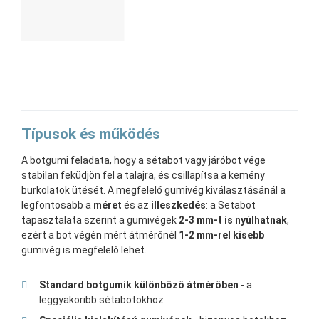
Típusok és működés
A botgumi feladata, hogy a sétabot vagy járóbot vége
stabilan feküdjön fel a talajra, és csillapítsa a kemény
burkolatok ütését. A megfelelő gumivég kiválasztásánál a
legfontosabb a
méret
és az
illeszkedés
: a Setabot
tapasztalata szerint a gumivégek
2-3 mm-t is nyúlhatnak
,
ezért a bot végén mért átmérőnél
1-2 mm-rel kisebb
gumivég is megfelelő lehet.
Standard botgumik különböző átmérőben
- a
leggyakoribb sétabotokhoz