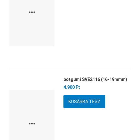
botgumi SVE2116 (16-19mmm)
Kedvencekhez adom
4.900 Ft
Összehasonlítom
Mennyiség
Gyors nézet