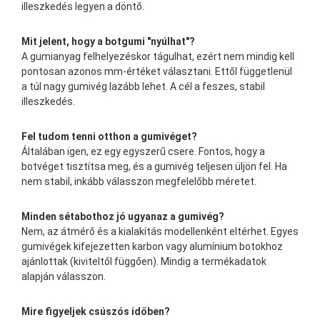
illeszkedés legyen a döntő.
Mit jelent, hogy a botgumi "nyúlhat"?
A gumianyag felhelyezéskor tágulhat, ezért nem mindig kell
pontosan azonos mm-értéket választani. Ettől függetlenül
a túl nagy gumivég lazább lehet. A cél a feszes, stabil
illeszkedés.
Fel tudom tenni otthon a gumivéget?
Általában igen, ez egy egyszerű csere. Fontos, hogy a
botvéget tisztítsa meg, és a gumivég teljesen üljön fel. Ha
nem stabil, inkább válasszon megfelelőbb méretet.
Minden sétabothoz jó ugyanaz a gumivég?
Nem, az átmérő és a kialakítás modellenként eltérhet. Egyes
gumivégek kifejezetten karbon vagy alumínium botokhoz
ajánlottak (kiviteltől függően). Mindig a termékadatok
alapján válasszon.
Mire figyeljek csúszós időben?