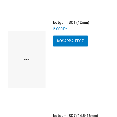
botgumi SC1 (12mm)
Kedvencekhez adom
2.000 Ft
Összehasonlítom
Mennyiség
Gyors nézet
botgumi SC7 (14,5-16mm)