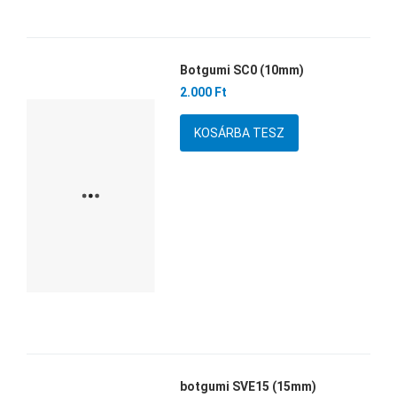
Botgumi SC0 (10mm)
Kedvencekhez adom
2.000 Ft
Összehasonlítom
Mennyiség
Gyors nézet
botgumi SVE15 (15mm)
Kedvencekhez adom