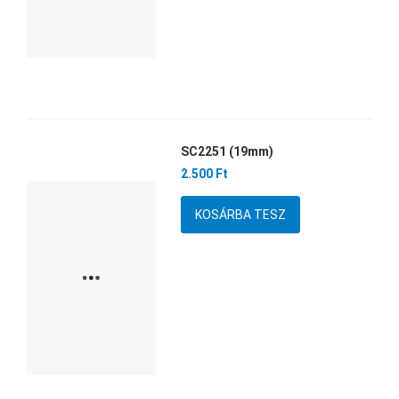
SC2251 (19mm)
Kedvencekhez adom
2.500 Ft
Összehasonlítom
Mennyiség
Gyors nézet