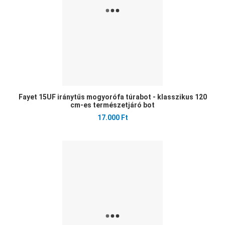
Fayet 15UF iránytűs mogyorófa túrabot - klasszikus 120
cm-es természetjáró bot
17.000 Ft
Ked
Öss
Gyo