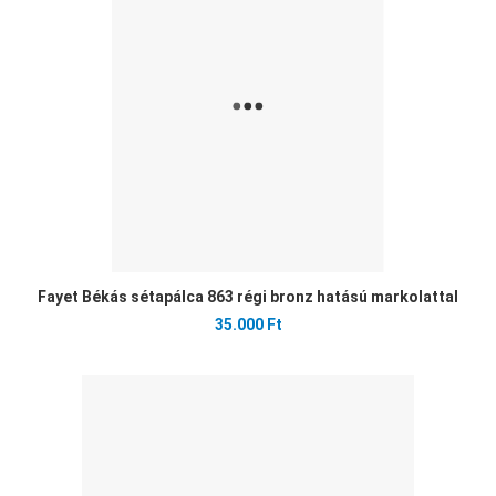
Öss
Gyo
Fayet Békás sétapálca 863 régi bronz hatású markolattal
35.000 Ft
Ked
Öss
Gyo