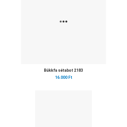
Gyo
Bükkfa sétabot 2183
16.000 Ft
Ked
Öss
Gyo