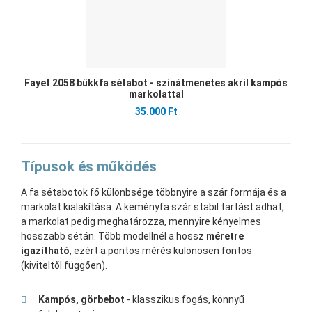
Fayet 2058 bükkfa sétabot - szinátmenetes akril kampós
markolattal
35.000 Ft
Típusok és működés
A fa sétabotok fő különbsége többnyire a szár formája és a
markolat kialakítása. A keményfa szár stabil tartást adhat,
a markolat pedig meghatározza, mennyire kényelmes
hosszabb sétán. Több modellnél a hossz
méretre
igazítható
, ezért a pontos mérés különösen fontos
(kiviteltől függően).
Kampós, görbebot
- klasszikus fogás, könnyű