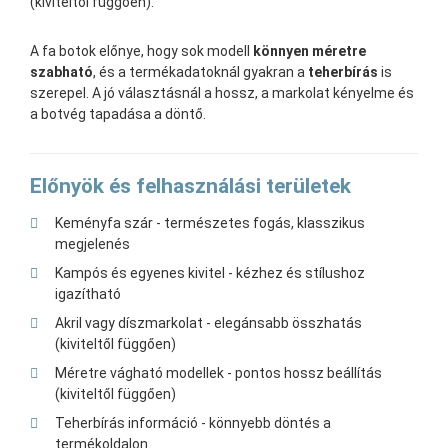
(kiviteltől függően).
A fa botok előnye, hogy sok modell
könnyen méretre
szabható
, és a termékadatoknál gyakran a
teherbírás
is
szerepel. A jó választásnál a hossz, a markolat kényelme és
a botvég tapadása a döntő.
Előnyök és felhasználási területek
Keményfa szár - természetes fogás, klasszikus
megjelenés
Kampós és egyenes kivitel - kézhez és stílushoz
igazítható
Akril vagy díszmarkolat - elegánsabb összhatás
(kiviteltől függően)
Méretre vágható modellek - pontos hossz beállítás
(kiviteltől függően)
Teherbírás információ - könnyebb döntés a
termékoldalon