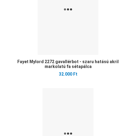
Fayet Mylord 2272 gavallérbot - szaru hatású akril
markolatú fa sétapálca
32.000 Ft
Ked
Öss
Gyo