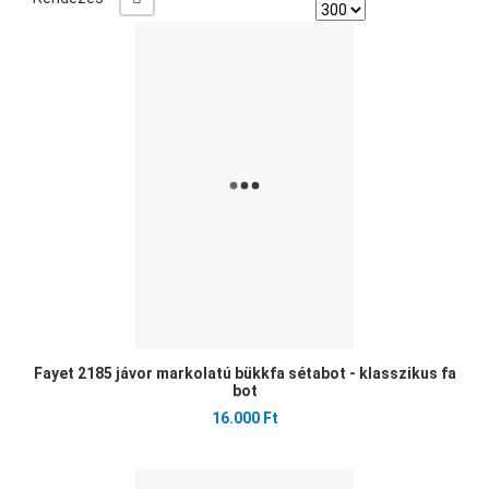
Ked
Öss
Gyo
Fayet 2185 jávor markolatú bükkfa sétabot - klasszikus fa
bot
16.000 Ft
Ked