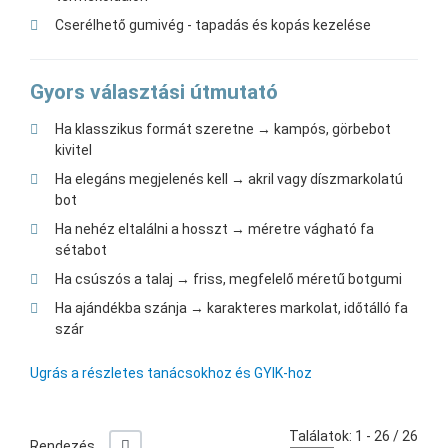
Cserélhető gumivég - tapadás és kopás kezelése
Gyors választási útmutató
Ha klasszikus formát szeretne → kampós, görbebot
kivitel
Ha elegáns megjelenés kell → akril vagy díszmarkolatú
bot
Ha nehéz eltalálni a hosszt → méretre vágható fa
sétabot
Ha csúszós a talaj → friss, megfelelő méretű botgumi
Ha ajándékba szánja → karakteres markolat, időtálló fa
szár
Ugrás a részletes tanácsokhoz és GYIK-hoz
Találatok: 1 - 26 / 26
+/-
Rendezés