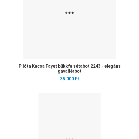
Pilóta Kacsa Fayet bükkfa sétabot 2243 - elegáns
gavallérbot
35.000 Ft
Ked
Öss
Gyo