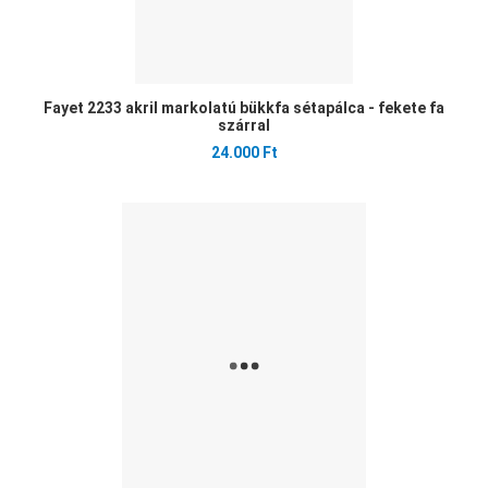
Fayet 2233 akril markolatú bükkfa sétapálca - fekete fa
szárral
24.000 Ft
Ked
Öss
Gyo