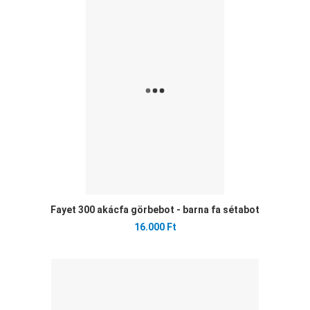
Öss
Gyo
Fayet 300 akácfa görbebot - barna fa sétabot
16.000 Ft
Ked
Öss