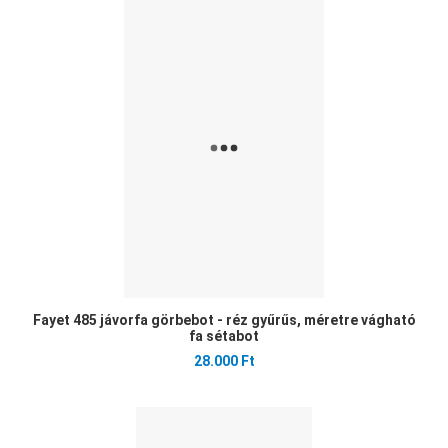
Ked
Öss
Gyo
Fayet 485 jávorfa görbebot - réz gyűrűs, méretre vágható
fa sétabot
28.000 Ft
Ked