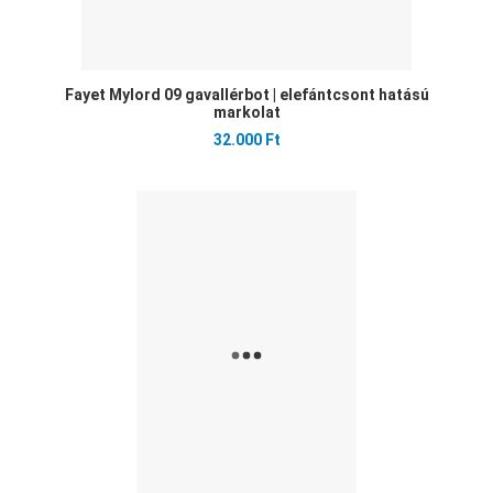
Fayet Mylord 09 gavallérbot | elefántcsont hatású
markolat
32.000 Ft
Ked
Öss
Gyo