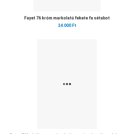
Fayet 76 króm markolatú fekete fa sétabot
24.000 Ft
Ked
Öss
Gyo