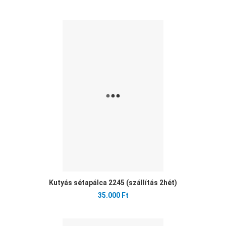
Ked
Öss
Gyo
Kutyás sétapálca 2245 (szállítás 2hét)
35.000 Ft