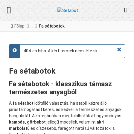
Főlap
Fa sétabotok
×
404-es hiba. A kért termék nem létezik.
info
Fa sétabotok
Fa sétabotok - klasszikus támasz
természetes anyagból
A
fa sétabot
időtálló választás, ha stabil, kézre álló
járástámogatást keres, és kedveli a természetes anyagok
hangulatát. A kategóriában megtalálhatók a hagyományos
kampós, görbebot
jellegű modellek, valamint
akril
markolatú
és díszesebb, faragott hatású változatok is