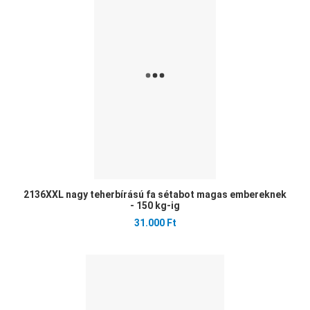
Öss
Gyo
2136XXL nagy teherbírású fa sétabot magas embereknek
- 150 kg-ig
31.000 Ft
Ked
Öss