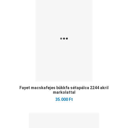
Ked
Öss
Gyo
Fayet macskafejes bükkfa sétapálca 2244 akril
markolattal
35.000 Ft
Ked