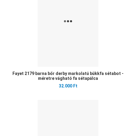
Gyo
Fayet 2179 barna bőr derby markolatú bükkfa sétabot -
méretre vágható fa sétapálca
32.000 Ft
Ked
Öss
Gyo