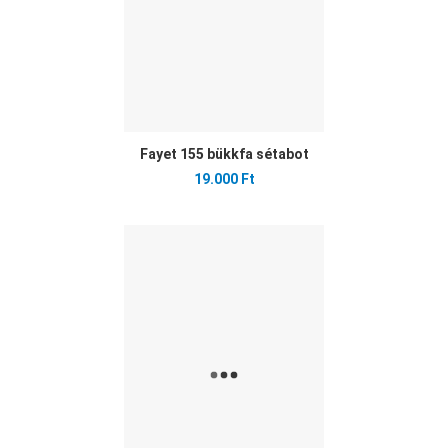
Fayet 155 bükkfa sétabot
19.000 Ft
Ked
Öss
Gyo