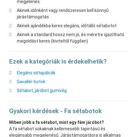
megjelenés
Akinek időnként vagy rendszeresen kell könnyű
járástámogatás
Akinek ajándékba keres elegáns, időtálló sétabotot
Akinek a standard hossz nem jó, és méretre igazítható
megoldást keres (kiviteltől függően)
Ezek a kategóriák is érdekelhetik?
Elegáns sétapálcák
Gavallér-botok
Sétabot, járóbot gumivég
Gyakori kérdések - Fa sétabotok
Miben jobb a fa sétabot, mint egy fém járóbot?
A fa sétabot sokaknak kellemesebb tapintású és
elegánsabb megjelenésű. Járástámogatásra is alkalmas