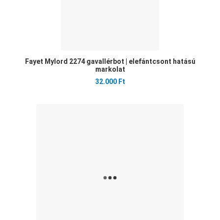
Fayet Mylord 2274 gavallérbot | elefántcsont hatású
markolat
32.000 Ft
Ked
Öss
Gyo