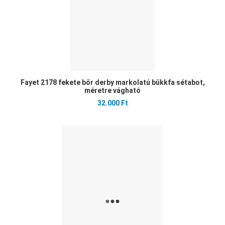
Fayet 2178 fekete bőr derby markolatú bükkfa sétabot,
méretre vágható
32.000 Ft
Ked
Öss
Gyo