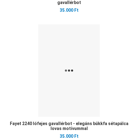
gavallérbot
35.000 Ft
Ked
Öss
Gyo
Fayet 2240 lófejes gavallérbot - elegáns bükkfa sétapálca
lovas motívummal
35.000 Ft