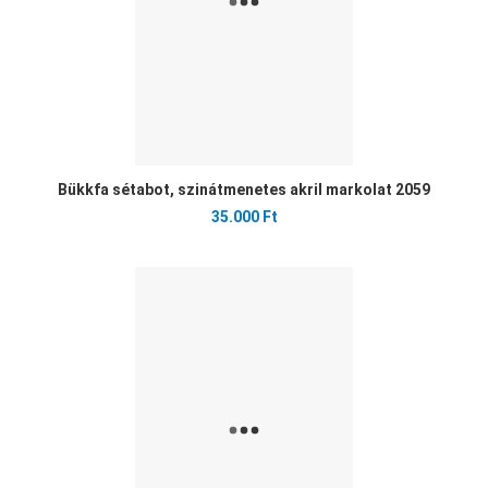
Bükkfa sétabot, szinátmenetes akril markolat 2059
35.000 Ft
Ked
Öss
Gyo