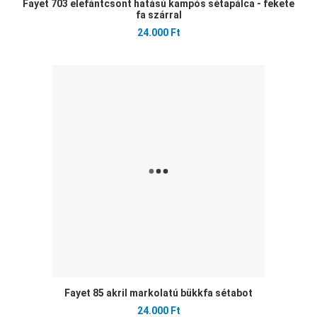
Fayet 703 elefántcsont hatású kampós sétapálca - fekete
fa szárral
24.000 Ft
Ked
Öss
Gyo
Fayet 85 akril markolatú bükkfa sétabot
24.000 Ft