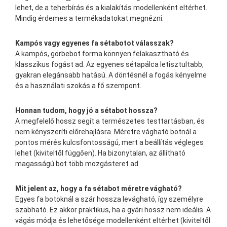
lehet, de a teherbírás és a kialakítás modellenként eltérhet.
Mindig érdemes a termékadatokat megnézni.
Kampós vagy egyenes fa sétabotot válasszak?
A kampós, görbebot forma könnyen felakasztható és
klasszikus fogást ad. Az egyenes sétapálca letisztultabb,
gyakran elegánsabb hatású. A döntésnél a fogás kényelme
és a használati szokás a fő szempont.
Honnan tudom, hogy jó a sétabot hossza?
A megfelelő hossz segít a természetes testtartásban, és
nem kényszeríti előrehajlásra. Méretre vágható botnál a
pontos mérés kulcsfontosságú, mert a beállítás végleges
lehet (kiviteltől függően). Ha bizonytalan, az állítható
magasságú bot több mozgásteret ad.
Mit jelent az, hogy a fa sétabot méretre vágható?
Egyes fa botoknál a szár hossza levágható, így személyre
szabható. Ez akkor praktikus, ha a gyári hossz nem ideális. A
vágás módja és lehetősége modellenként eltérhet (kiviteltől