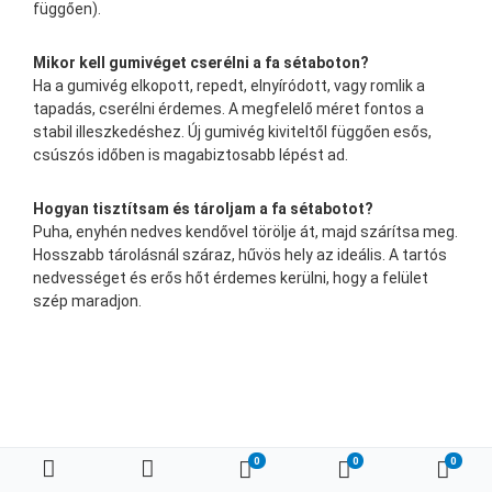
függően).
Mikor kell gumivéget cserélni a fa sétaboton?
Ha a gumivég elkopott, repedt, elnyíródott, vagy romlik a
tapadás, cserélni érdemes. A megfelelő méret fontos a
stabil illeszkedéshez. Új gumivég kiviteltől függően esős,
csúszós időben is magabiztosabb lépést ad.
Hogyan tisztítsam és tároljam a fa sétabotot?
Puha, enyhén nedves kendővel törölje át, majd szárítsa meg.
Hosszabb tárolásnál száraz, hűvös hely az ideális. A tartós
nedvességet és erős hőt érdemes kerülni, hogy a felület
szép maradjon.
0
0
0
Kedvenc termékeim
Összehasonlítás
Kosá