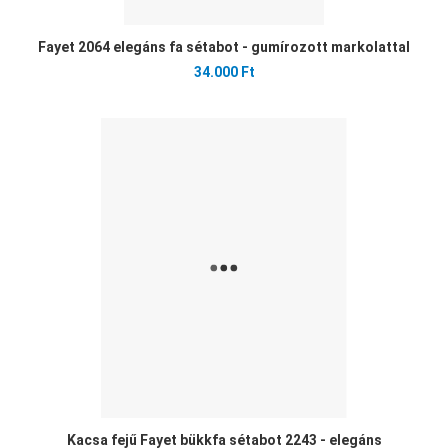
Fayet 2064 elegáns fa sétabot - gumírozott markolattal
34.000 Ft
Ked
Öss
Gyo
Kacsa fejű Fayet bükkfa sétabot 2243 - elegáns