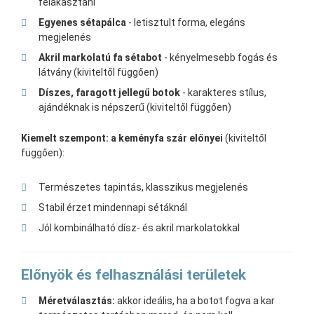
felakasztani
Egyenes sétapálca
- letisztult forma, elegáns
megjelenés
Akril markolatú fa sétabot
- kényelmesebb fogás és
látvány (kiviteltől függően)
Díszes, faragott jellegű botok
- karakteres stílus,
ajándéknak is népszerű (kiviteltől függően)
Kiemelt szempont: a keményfa szár előnyei
(kiviteltől
függően):
Természetes tapintás, klasszikus megjelenés
Stabil érzet mindennapi sétáknál
Jól kombinálható dísz- és akril markolatokkal
Előnyök és felhasználási területek
Méretválasztás:
akkor ideális, ha a botot fogva a kar