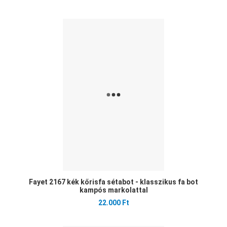
Ked
Öss
Gyo
Fayet 2167 kék kőrisfa sétabot - klasszikus fa bot
kampós markolattal
22.000 Ft