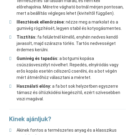
természetes tartásban marad, és nem kell
előrehajolnia. Méretre vágható botnál mérjen pontosan,
mert a beállítás végleges lehet (kiviteltől függően).
Illesztések ellenőrzése:
nézze meg a markolat és a
gumivég rögzítését, legyen stabil és kotyogásmentes.
Tisztítás:
fa felületnél kímélő, enyhén nedves kendő
javasolt, majd szárazra törlés. Tartós nedvességet
érdemes kerülni.
Gumivég és tapadás:
a botgumi kopása
csúszásveszélyt növelhet. Repedés, elnyíródás vagy
erős kopás esetén célszerű cserélni, és a bot végén
mért átmérőhöz választani a méretet.
Használati előny:
a fa bot sok helyzetben egyszerre
támasz és öltözködési kiegészítő, ezért szívesebben
viszi magával.
Kinek ajánljuk?
Akinek fontos a természetes anyag és a klasszikus