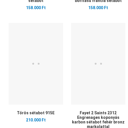
sétabot
borítású francia sétabot
158.000 Ft
158.000 Ft
Kedvencekhez adom
Összehasonlítom
Gyors nézet
Tőrös sétabot 915E
Fayet 2 Saints 2312
Engrenages koponyás
210.000 Ft
karbon sétabot fehér bronz
markolattal