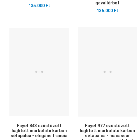
gavallérbot
135.000 Ft
136.000 Ft
Kedvencekhez adom
Összehasonlítom
Gyors nézet
Fayet 843 ezüstözött
Fayet 977 ezüstözött
hajlított markolatú karbon
hajlított markolatú karbon
sétapálca - elegáns francia
sétapálca - macassar