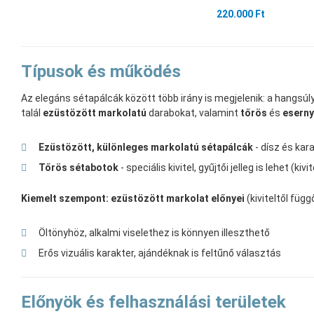
220.000 Ft
Típusok és működés
Az elegáns sétapálcák között több irány is megjelenik: a hangsúly 
talál
ezüstözött markolatú
darabokat, valamint
tőrös
és
esern
Ezüstözött, különleges markolatú sétapálcák
- dísz és kar
Tőrös sétabotok
- speciális kivitel, gyűjtői jelleg is lehet (kiv
Kiemelt szempont: ezüstözött markolat előnyei
(kiviteltől függ
Öltönyhöz, alkalmi viselethez is könnyen illeszthető
Erős vizuális karakter, ajándéknak is feltűnő választás
Előnyök és felhasználási területek