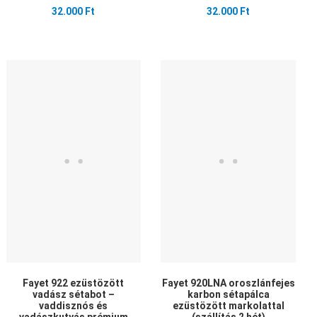
32.000 Ft
32.000 Ft
edvencekhez adom
Kedvencekhez adom
Ked
sszehasonlítom
Összehasonlítom
Öss
yors nézet
Gyors nézet
Gyo
Fayet 922 ezüstözött
Fayet 920LNA oroszlánfejes
vadász sétabot –
karbon sétapálca
vaddisznós és
ezüstözött markolattal