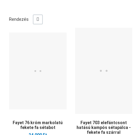
+/-
Rendezés
Kedvencekhez adom
Összehasonlítom
Gyors nézet
Fayet 76 króm markolatú
Fayet 703 elefántcsont
fekete fa sétabot
hatású kampós sétapálca -
fekete fa szárral