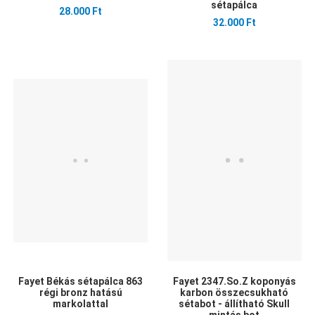
sétapálca
28.000 Ft
32.000 Ft
Kedvencekhez adom
Kedvencekhez adom
K
Összehasonlítom
Összehasonlítom
Ö
Gyors nézet
Gyors nézet
G
Fayet Békás sétapálca 863
Fayet 2347.So.Z koponyás
régi bronz hatású
karbon összecsukható
markolattal
sétabot - állítható Skull