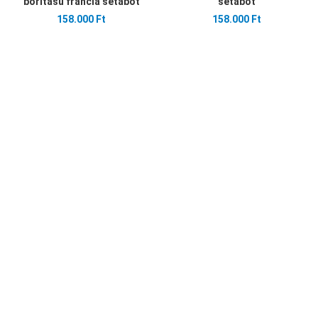
borítású francia sétabot
sétabot
158.000 Ft
158.000 Ft
Kedvencekhez adom
Összehasonlítom
Gyors nézet