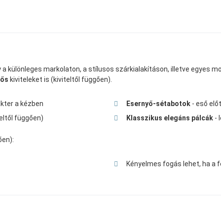
a különleges markolaton, a stílusos szárkialakításon, illetve egyes mode
yős
kiviteleket is (kiviteltől függően).
akter a kézben
Esernyő-sétabotok
- eső elő
iteltől függően)
Klasszikus elegáns pálcák
- 
ően):
Kényelmes fogás lehet, ha a f