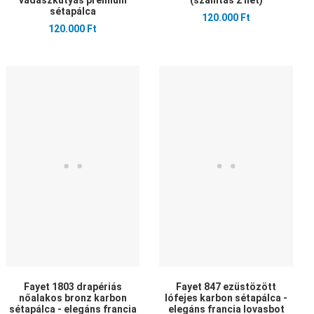
vadászkutyás prémium
(szállítás 2 hét)
sétapálca
120.000 Ft
120.000 Ft
edvencekhez adom
Kedvencekhez adom
Ked
sszehasonlítom
Összehasonlítom
Öss
yors nézet
Gyors nézet
Gyo
Fayet 1803 drapériás
Fayet 847 ezüstözött
nőalakos bronz karbon
lófejes karbon sétapálca -
sétapálca - elegáns francia
elegáns francia lovasbot