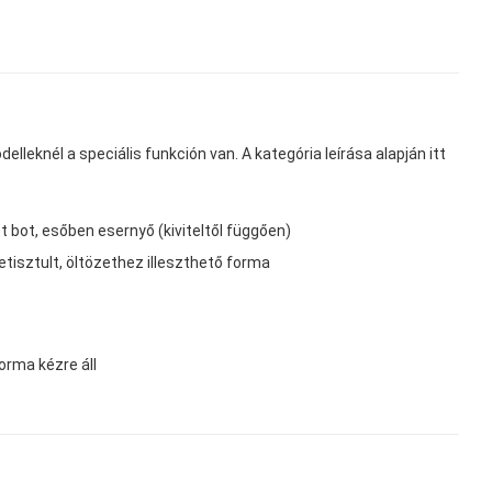
lleknél a speciális funkción van. A kategória leírása alapján itt
tt bot, esőben esernyő (kiviteltől függően)
letisztult, öltözethez illeszthető forma
orma kézre áll