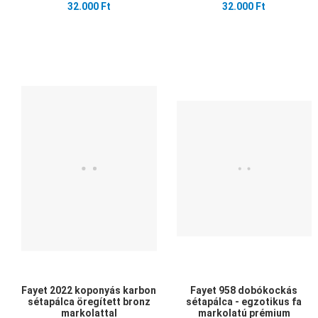
32.000 Ft
32.000 Ft
Kedvencekhez adom
Összehasonlítom
Gyors nézet
Fayet 2022 koponyás karbon
Fayet 958 dobókockás
sétapálca öregített bronz
sétapálca - egzotikus fa
markolattal
markolatú prémium