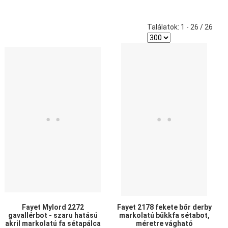
Találatok: 1 - 26 / 26
edvencekhez adom
Kedvencekhez adom
Ked
sszehasonlítom
Összehasonlítom
Öss
yors nézet
Gyors nézet
Gyo
Fayet Mylord 2272
Fayet 2178 fekete bőr derby
gavallérbot - szaru hatású
markolatú bükkfa sétabot,
akril markolatú fa sétapálca
méretre vágható