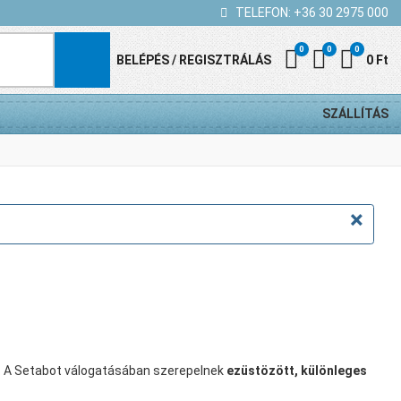
TELEFON:
+36 30 2975 000
0
0
0
Kedvenc termék
Összehasonl
Kosár
BELÉPÉS / REGISZTRÁLÁS
0 Ft
SZÁLLÍTÁS
×
t. A Setabot válogatásában szerepelnek
ezüstözött, különleges