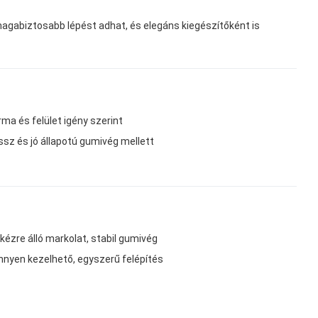
agabiztosabb lépést adhat, és elegáns kiegészítőként is
ma és felület igény szerint
ssz és jó állapotú gumivég mellett
ézre álló markolat, stabil gumivég
nnyen kezelhető, egyszerű felépítés