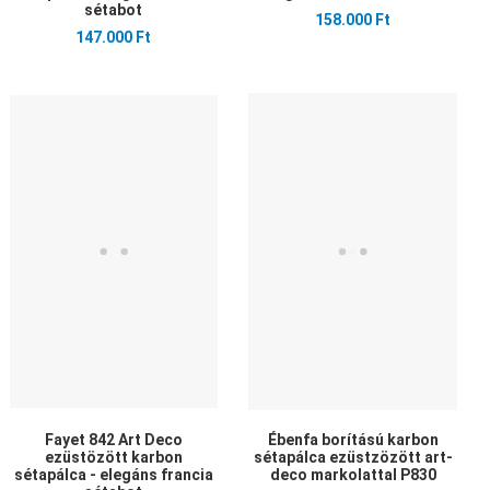
sétabot
158.000 Ft
147.000 Ft
edvencekhez adom
Kedvencekhez adom
Ked
sszehasonlítom
Összehasonlítom
Öss
yors nézet
Gyors nézet
Gyo
Fayet 842 Art Deco
Ébenfa borítású karbon
ezüstözött karbon
sétapálca ezüstzözött art-
sétapálca - elegáns francia
deco markolattal P830