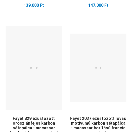
139.000 Ft
147.000 Ft
Kedvencekhez adom
Kedvencekhez adom
K
Összehasonlítom
Összehasonlítom
Ö
Gyors nézet
Gyors nézet
G
Fayet 829 ezüstözött
Fayet 2037 ezüstözött lovas
oroszlánfejes karbon
motívumú karbon sétapálca
sétapálca - macassar
- macassar borítású francia