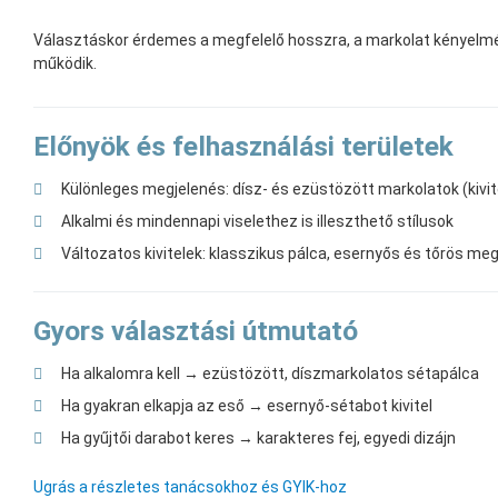
Választáskor érdemes a megfelelő hosszra, a markolat kényelmér
működik.
Előnyök és felhasználási területek
Különleges megjelenés: dísz- és ezüstözött markolatok (kivit
Alkalmi és mindennapi viselethez is illeszthető stílusok
Változatos kivitelek: klasszikus pálca, esernyős és tőrös me
Gyors választási útmutató
Ha alkalomra kell → ezüstözött, díszmarkolatos sétapálca
Ha gyakran elkapja az eső → esernyő-sétabot kivitel
Ha gyűjtői darabot keres → karakteres fej, egyedi dizájn
Ugrás a részletes tanácsokhoz és GYIK-hoz