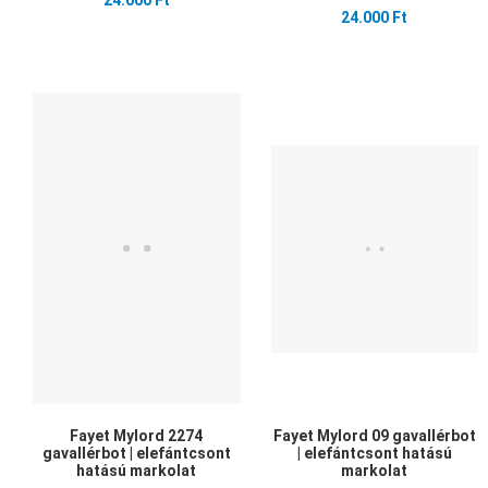
24.000 Ft
24.000 Ft
Kedvencekhez adom
Összehasonlítom
Gyors nézet
Fayet Mylord 2274
Fayet Mylord 09 gavallérbot
gavallérbot | elefántcsont
| elefántcsont hatású
hatású markolat
markolat