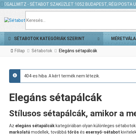
GALLWITZ - SÉTABOT SZAKÜZLET:
1052 BUDAPEST, RÉGI POSTA U.
SÉTABOTOK KATEGÓRIÁK SZERINT
MÉRETVÁLA
Főlap
Sétabotok
Elegáns sétapálcák
404-es hiba. A kért termék nem létezik.
info
Elegáns sétapálcák
Stílusos sétapálcák, amikor a m
Az
elegáns sétapálcák
kategóriában olyan különleges sétabotoka
markolatú
modellek, továbbá
tőrös
és
esernyő-sétabot
kivitelek