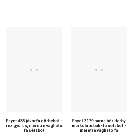
Kedvencekhez adom
Kedvencekhez adom
K
Összehasonlítom
Összehasonlítom
Ö
Gyors nézet
Gyors nézet
G
Fayet 485 jávorfa görbebot -
Fayet 2179 barna bőr derby
réz gyűrűs, méretre vágható
markolatú bükkfa sétabot -
fa sétabot
méretre vágható fa