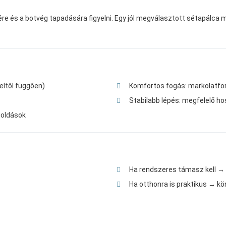
e és a botvég tapadására figyelni. Egy jól megválasztott sétapálca m
eltől függően)
Komfortos fogás: markolatfor
Stabilabb lépés: megfelelő ho
goldások
Ha rendszeres támasz kell → k
Ha otthonra is praktikus → kö