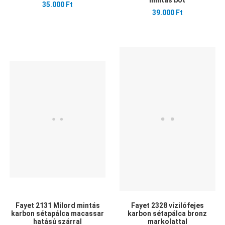
mintás bot
35.000 Ft
39.000 Ft
Kedvencekhez adom
Kedvencekhez adom
K
Összehasonlítom
Összehasonlítom
Ö
Gyors nézet
Gyors nézet
G
Fayet 2131 Milord mintás
Fayet 2328 vízilófejes
karbon sétapálca macassar
karbon sétapálca bronz
hatású szárral
markolattal