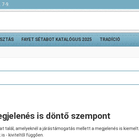
 7-9.
SZTÁS
FAYET SÉTABOT KATALÓGUS 2025
TRADÍCIÓ
egjelenés is döntő szempont
t talál, amelyeknél a járástámogatás mellett a megjelenés is kiemel
 is - kiviteltől függően.